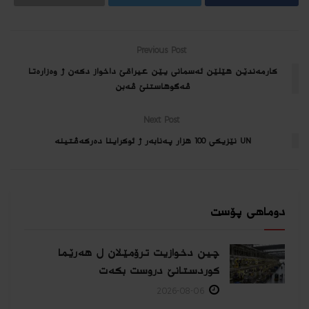
Previous Post
كارمه‌ندێن هێلێن ئه‌سمانى یێن عیراقێ داخواز دكه‌ن ژ وه‌زاره‌تا
ڤه‌گوهاستنێ ڤه‌بن
Next Post
UN نێزیكی 100 هزار په‌نابه‌ر ژ ئوكراینا ده‌ركه‌ڤتینه‌
دوماهی پۆست
چین دخوازیت ترۆمێلان ل هەرێما
كوردستانێ دروست بكەت
2026-08-06