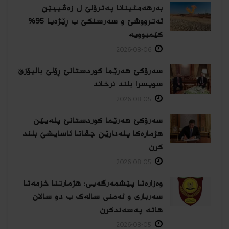
بەرهەمئینانا په‌ترۆلێ ل زه‌ڤییێن
ئەترووشێ و سەرسنكێ ب ڕێژەیا 95%
كێمبوویە
2026-08-06
سەرۆکێ هەرێما کوردستانێ ڕۆلێ بالیۆزێ
سویسرا بلند نرخاند
2026-08-05
سەرۆکێ هەرێما کوردستانێ پلەیێن
هژمارەكا پلەدارێن جڤاتا ئاسایشێ بلند
كرن
2026-08-05
وەزارەتا پێشمەرگەیی: هژمارتنا خزمەتا
سەربازی و ئەمنی سالەک ب دو سالان
هاتە پەسەندكرن
2026-08-05