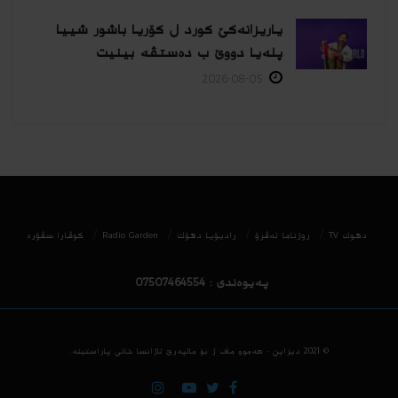
یاریزانەكێ کورد ل کۆریا باشور شییا
پلەیا دووێ ب دەستڤە بینیت
2026-08-05
دھوك TV
روژناما ئەڤرۆ
رادیۆیا دهۆك
Radio Garden
كوڤارا سڤۆره‌
پەیوەندی : 07507464554
© 2021
دیزاین - هه‌موو ماف ژ بۆ مالپه‌رێ ئاژانسا خانی پاراستینه‌.