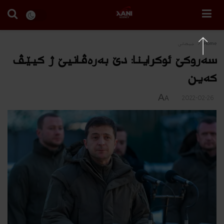
Home
جیهانی
سه‌روكێ ئوكراینا: دێ به‌ره‌ڤانیێ ژ كیێڤ
كه‌ین
A
2022-02-26
A