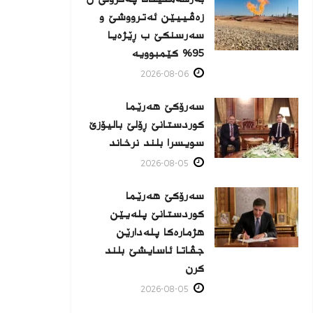
زه‌ڤییێن ئەترووشێ و
سەرسنكێ ب ڕێژەیا
95% كێمبوویە
2026-08-06
سەرۆکێ هەرێما
کوردستانێ ڕۆلێ بالیۆزێ
سویسرا بلند نرخاند
2026-08-05
سەرۆکێ هەرێما
کوردستانێ پلەیێن
هژمارەكا پلەدارێن
جڤاتا ئاسایشێ بلند
كرن
2026-08-05