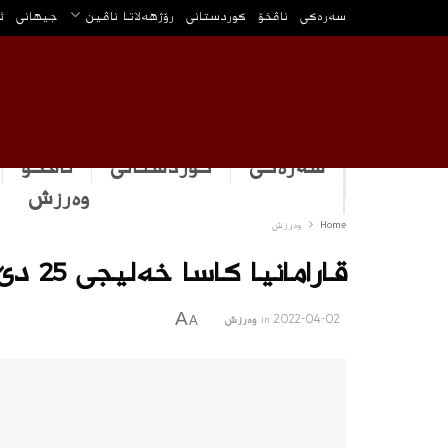
سه‌ره‌كی
ناڤخۆ
كوردستانى
رۆژهه‌لاتا ناڤین
جیهانی
ئ
سەرەکی
كوردستانى
ناڤخۆ
وه‌رزش
Home
وه‌رزش
قارامانیا کاسا خەلیجی 25 دێ ل بەسرا هێتە کرن
A
2022-04-02
in
وه‌رزش
A