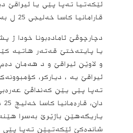
ئێکەتیا تەپا پێی یا ئیراقێ د
قارامانیا کاسا خەلیجی 25 ل بەسرا هێتە ئەنجامدان.
دچارچوڤێ ئاماده‌بونا خودا ژ پ
یا پایتەختێ قەتەر هاتیە کێش
و لاوێن ئیراقێ و د هەمان دەم
ئیراقێ یە ، دیارکر، کۆمبوونە
تەپا پێی یێن کەنداڤێ عەرەبی 
دان
یاریگەهێن باژێرێ بەسرا هێنە 
شاندەکێ ئێکەتیێن تەپا پێی ی