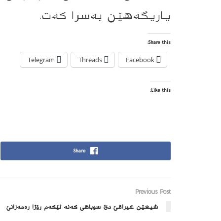
یاریگەهێن بەسرا کەت.
Share this:
Telegram
Threads
Facebook
Like this:
Share
Previous Post
شیعێن عیراقێ دێ سوباهى كه‌نه‌ ئێكه‌م رۆژا ره‌مه‌زانێ