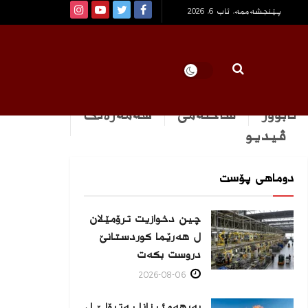
پێنجشەممە, ئاب 6, 2026
ئابوور
ساخله‌می
هه‌مه‌ره‌نگ
ڤیدیو
دوماهی پۆست
چین دخوازیت ترۆمێلان
ل هەرێما كوردستانێ
دروست بكەت
2026-08-06
بەرهەمئینانا په‌ترۆلێ ل