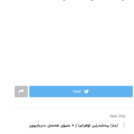
Tweet
Next Post
ژمارا په‌نابه‌رێن ئۆكرانیا ژ 4 ملیۆن كه‌سان ده‌ربازبوون