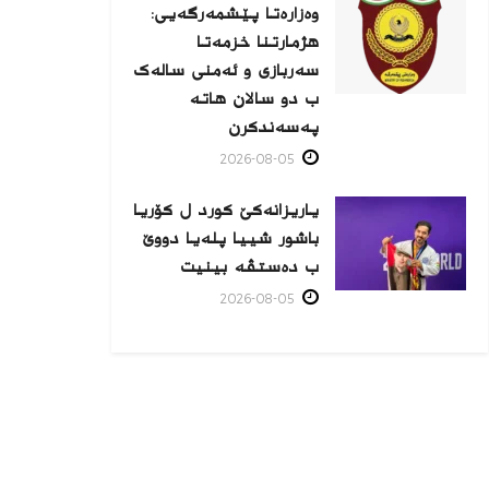
وەزارەتا پێشمەرگەیی:
هژمارتنا خزمەتا
سەربازی و ئەمنی سالەک
ب دو سالان هاتە
پەسەندكرن
2026-08-05
یاریزانەكێ کورد ل کۆریا
باشور شییا پلەیا دووێ
ب دەستڤە بینیت
2026-08-05