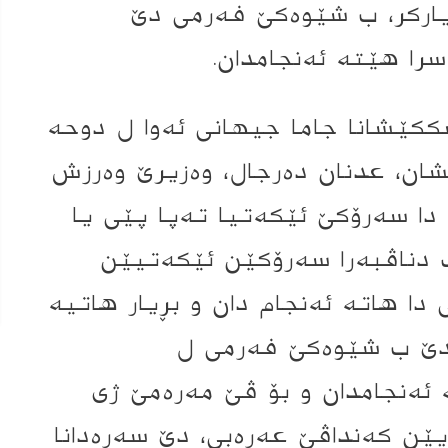
یارکر، ب شێوەکێ فەرمی دێ
شککێشانا جاما جیهانی ئەوا ل دوحە
ان، عدنان دەرجال، وەزیرێ وەرزش
 دا سەرۆکێ ئێکەتیا تەپا پێی یا
ک دناڤبەرا سەرۆکێن ئێکەتیێن
دا هاتە ئەنجام دان و بڕیار هاتیە
، قارەمانیا کاسا خەلیج 25 دێ ب شێوەکێ فەرمی ل
ئەنجامدان و بۆ ڤێ مەرەمێ ژی
ێن کەنداڤێ عەرەبی، دێ سەرەدانا