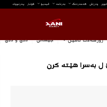
ابوور
وه‌رزش
هه‌مه‌ره‌نگ
بەرنامە
ڤیدیۆ
گۆتار
په‌رتووك
جیهانی
دەق و دەق
رۆژهه‌لاتا ناڤین