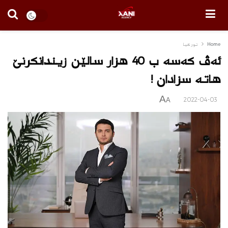
Home
توركیا
ئه‌ڤ كه‌سه‌ ب 40 هزار سالێن زیندانكرنێ
هاته‌ سزادان !
A
2022-04-03
A