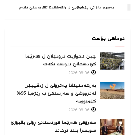
مه‌سرور بارزانی: پێشوازیێ ل راگه‌هاندنا ئاگربه‌ستێ دكه‌م
دوماهی پۆست
چین دخوازیت ترۆمێلان ل هەرێما
كوردستانێ دروست بكەت
2026-08-06
بەرهەمئینانا په‌ترۆلێ ل زه‌ڤییێن
ئەترووشێ و سەرسنكێ ب ڕێژەیا 95%
كێمبوویە
2026-08-06
سەرۆکێ هەرێما کوردستانێ ڕۆلێ بالیۆزێ
سویسرا بلند نرخاند