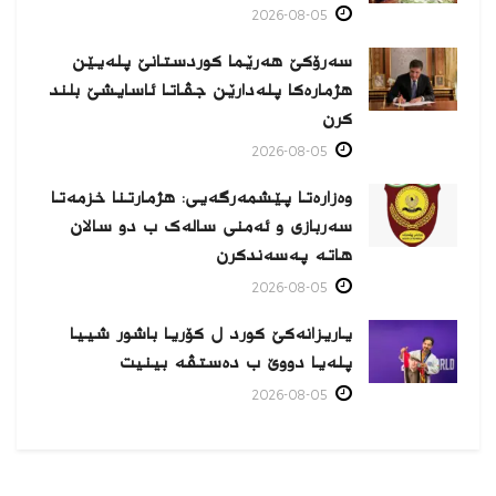
2026-08-05
سەرۆکێ هەرێما کوردستانێ پلەیێن
هژمارەكا پلەدارێن جڤاتا ئاسایشێ بلند
كرن
2026-08-05
وەزارەتا پێشمەرگەیی: هژمارتنا خزمەتا
سەربازی و ئەمنی سالەک ب دو سالان
هاتە پەسەندكرن
2026-08-05
یاریزانەكێ کورد ل کۆریا باشور شییا
پلەیا دووێ ب دەستڤە بینیت
2026-08-05