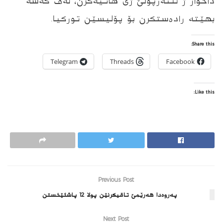
داخواز ژ ئنته‌رپۆلێ ژى هاتیه‌كرن، ئه‌ڤ كه‌سه‌
بهێته‌ راده‌ستكرن بۆ پۆلیسێن توركیا.
Share this:
Telegram
Threads
Facebook
Like this:
Previous Post
په‌روه‌دا هه‌رێمێ تاقیكرنێن پولا 12 پاشئێخستن
Next Post