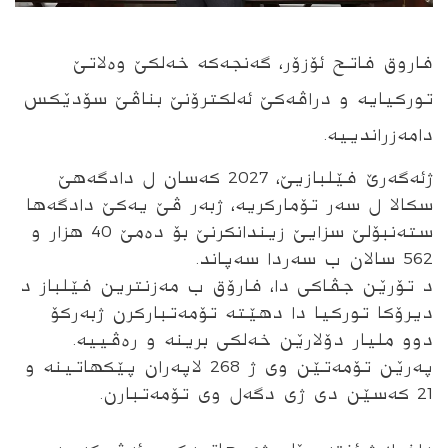
فاروق فاتح ئۆزۆر، گه‌نجه‌كه‌ خه‌لكێ وه‌لاتێ
توركیایه‌ و دراڤه‌كێ ئه‌لكترۆنێ بناڤێ سۆدێكس
دامه‌زراندییه‌.
ژئه‌گه‌رێ فێلبازیێ، 2027 كه‌سان ل دادگه‌هێ
سكالا ل سه‌ر تۆماركریه‌، ژبه‌ر ڤێ یه‌كێ دادگه‌ها
سته‌نبۆلێ سزایێ زیندانكرنێ بۆ ده‌مێ 40 هزار و
562 سالان ب سه‌ردا سه‌پاند.
د تۆرێن جڤاكى دا، فارۆق ب مه‌زنترین فێلباز د
دیرۆكا توركیا دا دهێته‌ تۆمه‌تباركرن ژبه‌ركۆ
دوو ملیار دۆلارێن خه‌لكى برینه‌ و ره‌ڤییه‌.
په‌رێن تۆمه‌تێن وى ژ 268 لاپه‌ران پێكهاتینه و
21 كه‌سێن دى ژى دگه‌ل وى تۆمه‌تبارن.