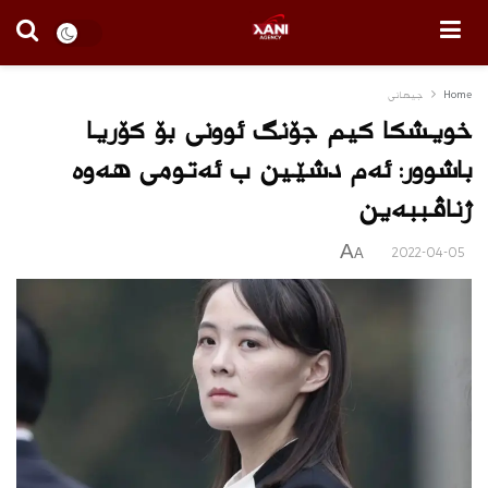
Home
جیهانی
خویشکا کیم جۆنگ ئوونى بۆ كۆریا
باشوور: ئه‌م دشێین ب ئه‌تومى هه‌وه‌
ژناڤببه‌ین
A
2022-04-05
A