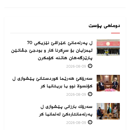
دوماهی پۆست
ل پەرلەمانێ عێراقێ نێزیکی 70
ئیمزایان بۆ سڕکرنا کار و بودجێ جڤاتێن
پارێزگەهان هاتنە کۆمکرن
2026-08-09
سەرۆکێ هەرێما کوردستانێ پێشوازی ل
کۆنسولا نوو یا بریتانیا کر
2026-08-09
سەرۆك بارزانی پێشوازی ل
پەرلەمانتارەكێ ئەلمانیا كر
2026-08-09