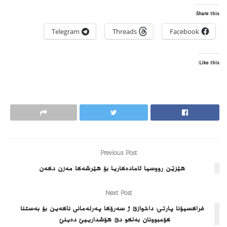
Share this:
Telegram
Threads
Facebook
Like this:
Previous Post
هێزێن رووسیا ئاماده‌كاریا بۆ هێرشه‌كا مه‌زن دكه‌ن
Next Post
فراكسیۆنا پارتی: داخوازێ ژ سەرۆکا پەرلەمانی ناکەین بۆ بەستنا
کۆمبوونان بەلکو دێ هۆشدارییێ ده‌ینێ