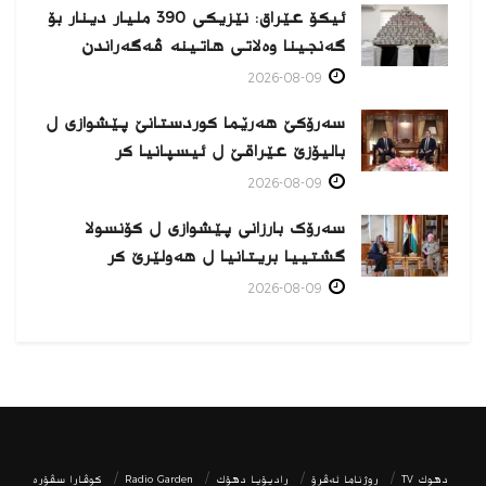
ئیکۆ عێراق: نێزیکی 390 ملیار دینار بۆ
گەنجینا وەلاتی هاتینە ڤەگەراندن
2026-08-09
سەرۆکێ هەرێما کوردستانێ پێشوازی ل
بالیۆزێ عێراقێ ل ئیسپانیا كر
2026-08-09
سەرۆک بارزانی پێشوازی ل کۆنسولا
گشتییا بریتانیا ل هەولێرێ كر
2026-08-09
دھوك TV
روژناما ئەڤرۆ
رادیۆیا دهۆك
Radio Garden
كوڤارا سڤۆره‌