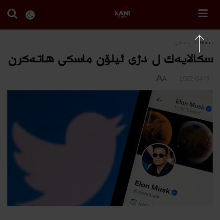
Home
جیهانی
سكالایه‌ك ل دژى ئیلۆن ماسكى هاته‌كرن
A
2022-04-13
A