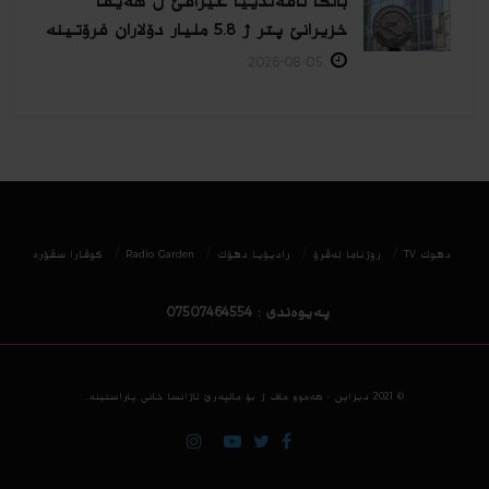
بانکا ناڤەندییا عیراقێ ل هەیڤا
خزیرانێ پتر ژ 5.8 ملیار دۆلاران فرۆتینە
2026-08-05
دھوك TV
روژناما ئەڤرۆ
رادیۆیا دهۆك
Radio Garden
كوڤارا سڤۆره‌
پەیوەندی : 07507464554
© 2021
دیزاین - هه‌موو ماف ژ بۆ مالپه‌رێ ئاژانسا خانی پاراستینه‌.