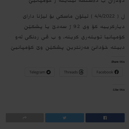
دۆلاران ب ده‌ستڤه‌ ئیناینه‌ ژ كۆمپانیێ.
ل ( 4/4/2022 ) ئیلۆن ماسكى بۆ لیژنا دارای
دیاركرییه كۆ وى 9.2 ژ سه‌دێ یا پشكێن
كۆمپانیا تویته‌رى كرینه‌، و ب ڤى ره‌نگى ئه‌و
دبیته‌ خۆدانێ مه‌زنترین پشكێن وێ كۆمپانیێ.
Share this:
Telegram
Threads
Facebook
Like this: