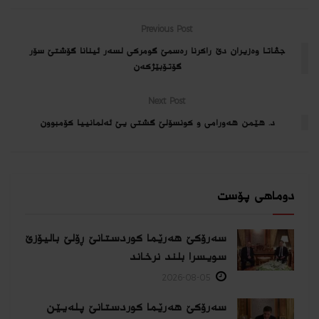
Previous Post
جڤاتا وەزیران دێ راكرنا ره‌سمێ گومركی لسه‌ر ئینانا گۆشتێ سۆر
گۆتۆبێژكه‌ن
Next Post
د. هێمن هه‌ورامی و كونسۆلێ گشتی یێ ئه‌لمانییا كۆمبوون
دوماهی پۆست
سەرۆکێ هەرێما کوردستانێ ڕۆلێ بالیۆزێ
سویسرا بلند نرخاند
2026-08-05
سەرۆکێ هەرێما کوردستانێ پلەیێن