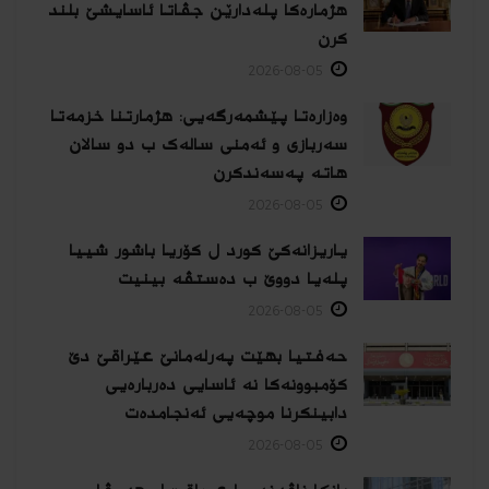
هژمارەكا پلەدارێن جڤاتا ئاسایشێ بلند
كرن
2026-08-05
وەزارەتا پێشمەرگەیی: هژمارتنا خزمەتا
سەربازی و ئەمنی سالەک ب دو سالان
هاتە پەسەندكرن
2026-08-05
یاریزانەكێ کورد ل کۆریا باشور شییا
پلەیا دووێ ب دەستڤە بینیت
2026-08-05
حەفتیا بهێت پەرلەمانێ عێراقێ دێ
کۆمبوونەکا نە ئاسایی دەربارەیی
دابینکرنا موچەیی ئەنجامدەت
2026-08-05