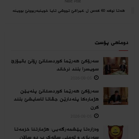
Next Post
هه‌تا نوكه‌ 60 كه‌س ل عیراقێ تووشی تایا خوینبه‌ربوونێ بووینه‌
دوماهی پۆست
سەرۆکێ هەرێما کوردستانێ ڕۆلێ بالیۆزێ
سویسرا بلند نرخاند
2026-08-05
سەرۆکێ هەرێما کوردستانێ پلەیێن
هژمارەكا پلەدارێن جڤاتا ئاسایشێ بلند
كرن
2026-08-05
وەزارەتا پێشمەرگەیی: هژمارتنا خزمەتا
سەربازی و ئەمنی سالەک ب دو سالان