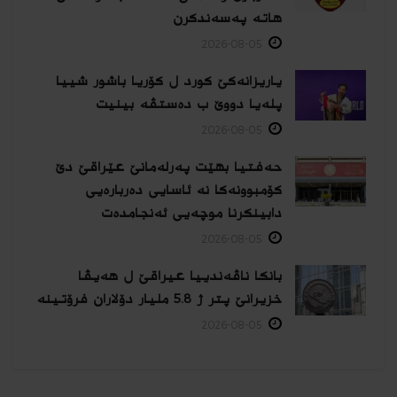
هاتە پەسەندكرن
2026-08-05
یاریزانەكێ کورد ل کۆریا باشور شییا
پلەیا دووێ ب دەستڤە بینیت
2026-08-05
حەفتیا بهێت پەرلەمانێ عێراقێ دێ
کۆمبوونەکا نە ئاسایی دەربارەیی
دابینکرنا موچەیی ئەنجامدەت
2026-08-05
بانکا ناڤەندییا عیراقێ ل هەیڤا
خزیرانێ پتر ژ 5.8 ملیار دۆلاران فرۆتینە
2026-08-05