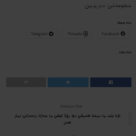
حکومەتێ دەربرین.
Share this:
Telegram
Threads
Facebook
Like this:
Previous Post
لژنا بلند یا دیتنا هه‌یڤێ دێ رۆژا ئێكێ یا جه‌ژنا ره‌مه‌زانێ دیار
كه‌ن