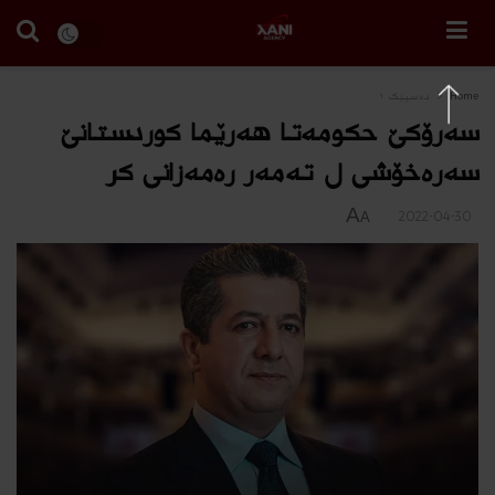
Home
دەسپێک ١
سەرۆکێ حکومەتا هەرێما کوردستانێ
سەرەخۆشی ل تەمەر رەمەزانی كر
A
2022-04-30
A