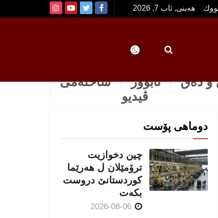
تووك
هەینی, ئاب 7, 2026
و دەق
ئابوور
ساخله‌می
ڤیدیو
دوماهی پۆست
چین دخوازیت
ترۆمێلان ل هەرێما
كوردستانێ دروست
بكەت
2026-08-06