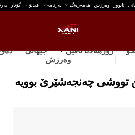
انی
ئابوور
وه‌رزش
هه‌مه‌ره‌نگ
بەرنامە
ڤیدیۆ
گۆتار
په‌ر
خۆ
رۆژهه‌لاتا ناڤین
جیهانی
دەق 
وه‌رزش
تین تووشى چه‌نجه‌شێرێ بوویه‌