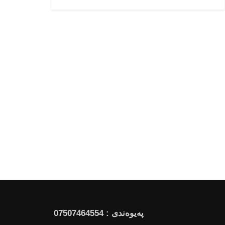
پەیوەندی : 07507464554