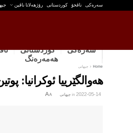
سه‌ره‌كی
ناڤخۆ
كوردستانى
رۆژهه‌لاتا ناڤین
جیه
سەرەکی
كوردستانى
ناڤ
هه‌مه‌ره‌نگ
Home
جیهانی
هه‌والگێرییا ئوكرانیا: پو
A
2022-05-14
in
جیهانی
A