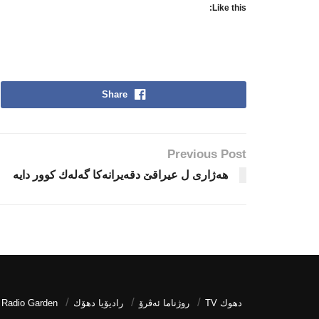
Like this:
Share
Previous Post
هه‌ژارى ل عیراقێ دقه‌یرانه‌كا گه‌له‌ك كوور دایه‌
دھوك TV
روژناما ئەڤرۆ
رادیۆیا دهۆك
Radio Garden