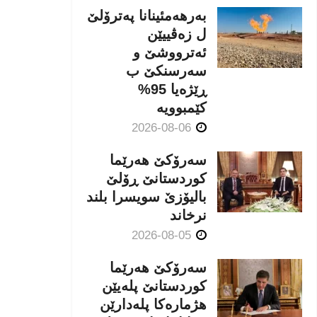
بەرهەمئینانا په‌ترۆلێ
ل زه‌ڤییێن
ئەترووشێ و
سەرسنكێ ب
ڕێژەیا 95%
كێمبوویە
2026-08-06
سەرۆکێ هەرێما
کوردستانێ ڕۆلێ
بالیۆزێ سویسرا بلند
نرخاند
2026-08-05
سەرۆکێ هەرێما
کوردستانێ پلەیێن
هژمارەكا پلەدارێن