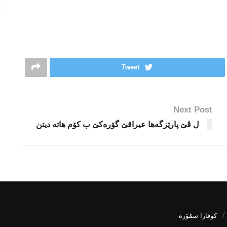
Tweet
Next Post
ل ڤێ پارێزگه‌ها عیراقێ گۆره‌كێ ب كۆم هاته‌ دیتن
كوڤارا سڤۆره‌