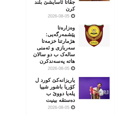
جڤاتا ئاسایشێ بلند
كرن
2026-08-05
وەزارەتا
پێشمەرگەیی:
هژمارتنا خزمەتا
سەربازی و ئەمنی
سالەک ب دو سالان
هاتە پەسەندكرن
2026-08-05
یاریزانەكێ کورد ل
کۆریا باشور شییا
پلەیا دووێ ب
دەستڤە بینیت
2026-08-05