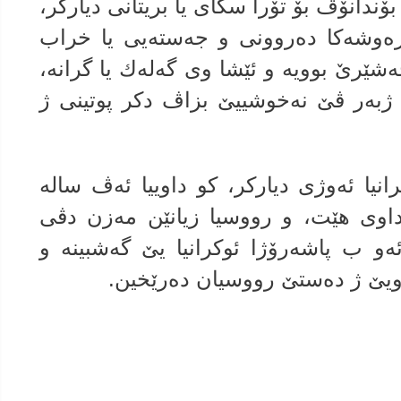
 بۆندانۆڤ بۆ تۆرا سكاى یا بریتانى دیاركر،
ه‌وشه‌كا ده‌روونى و جه‌سته‌یى یا خراب
ه‌شێرێ بوویه و ئێشا وى گه‌له‌ك یا گرانه‌،
ا ژبه‌ر ڤێ نه‌خوشییێ بزاڤ دكر پوتینى ژ
نیا ئه‌وژى دیاركر، كو داوییا ئه‌ڤ ساله‌
داوی هێت، و رووسیا زیانێن مه‌زن دڤى
‌و ب پاشه‌رۆژا ئوكرانیا یێ گه‌شبینه‌ و
وویێ ژ ده‌ستێ رووسیان ده‌رێخین.