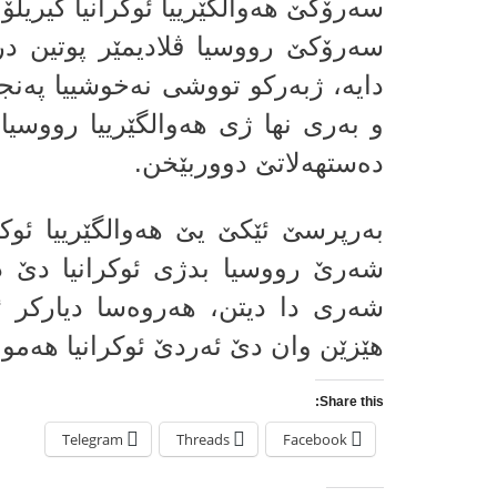
سه‌رۆكێ هه‌والگێرییا ئوكرانیا كیریلۆ
سه‌رۆكێ رووسیا ڤلادیمێر پوتین در
دایه‌، ژبه‌ركو تووشى نه‌خوشییا په‌نج
و به‌رى نها ژى هه‌والگێرییا رووسی
ده‌ستهه‌لاتێ دووربێخن.
به‌رپرسێ ئێكێ یێ هه‌والگێرییا ئوكرا
شه‌رێ رووسیا بدژى ئوكرانیا دێ 
شه‌رى دا دیتن، هه‌روه‌سا دیاركر ئه
هێزێن وان دێ ئه‌ردێ ئوكرانیا هه‌م
Share this:
Telegram
Threads
Facebook