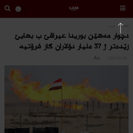
Home
ئابوور
دچوار مه‌هێن بوریدا عیراقێ ب بهایێ
زێده‌تر ژ 37 ملیار دۆلاران گاز فرۆتیه‌
A
2022-05-28
A