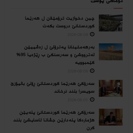
دوماهی پۆست
چین دخوازیت ترۆمێلان ل هەرێما
كوردستانێ دروست بكەت
2026-08-06
بەرهەمئینانا په‌ترۆلێ ل زه‌ڤییێن
ئەترووشێ و سەرسنكێ ب ڕێژەیا 95%
كێمبوویە
2026-08-06
سەرۆکێ هەرێما کوردستانێ ڕۆلێ بالیۆزێ
سویسرا بلند نرخاند
2026-08-05
سەرۆکێ هەرێما کوردستانێ پلەیێن
هژمارەكا پلەدارێن جڤاتا ئاسایشێ بلند
كرن