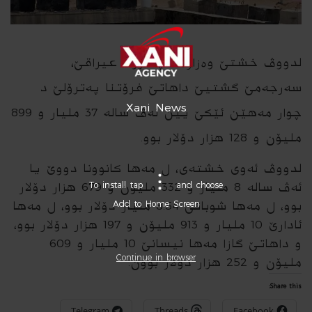
لدووڤ خشتێ وه‌زاره‌تا په‌ترۆلا عیراقێ،
سه‌رجه‌مێ گشتیێ داهاتێ فرۆتنا په‌ترۆلێ د
Xani News
چوار مه‌هێن ئێكێ یێن ئه‌ڤ ساله‌ 37 ملیار و 899
ملیۆن و 128 هزار دۆلار بوو.
لدووڤ ئه‌وی خشته‌ی، ل مه‌ها كانوونا دووێ یا
ئه‌ڤ ساله‌ 8 ملیار و 332 ملیۆن و 679 هزار دۆلار
To install tap
and choose
بوو، ل مه‌ها شوباتێ 8.54 ملیار دۆلار بوو، ل مه‌ها
Add to Home Screen
ئادارێ 10 ملیار و 913 ملیۆن و 197 هزار دۆلار بوو،
و داهاتێ گازا مه‌ها نیسانێ 10 ملیار و 609
Continue in browser
ملیۆن و 252 هزار دۆلار بوون.
Share this:
Telegram
Threads
Facebook