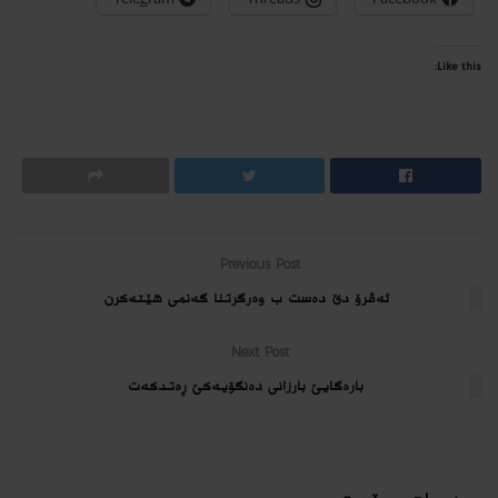
Like this:
Previous Post
ئه‌ڤرۆ دێ ده‌ست ب وه‌رگرتنا گه‌نمى هێته‌كرن
Next Post
بارەگایێ بارزانی دەنگۆیەکێ ڕەتدکەت