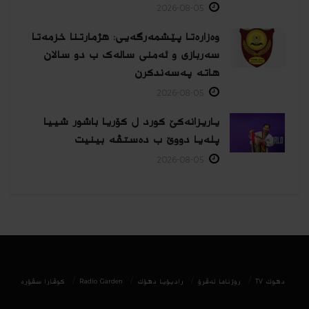
2026-08-05
وەزارەتا پێشمەرگەیی: هژمارتنا خزمەتا
سەربازی و ئەمنی سالەک ب دو سالان
هاتە پەسەندكرن
2026-08-05
یاریزانەكێ کورد ل کۆریا باشور شییا
پلەیا دووێ ب دەستڤە بینیت
2026-08-05
دھوك TV
روژناما ئەڤرۆ
رادیۆیا دهۆك
Radio Garden
كوڤارا سڤۆره‌