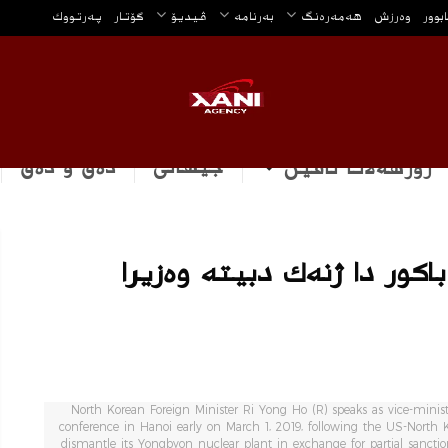
ابوور
وه‌رزش
هه‌مه‌ره‌نگ
بەرنامە
ڤیدیۆ
گۆتار
په‌رتووك
جیهانی
دەق و دەق
رۆژهه‌لاتا ناڤین
كور دا ژنه‌ك دبیته‌ وه‌زیرا