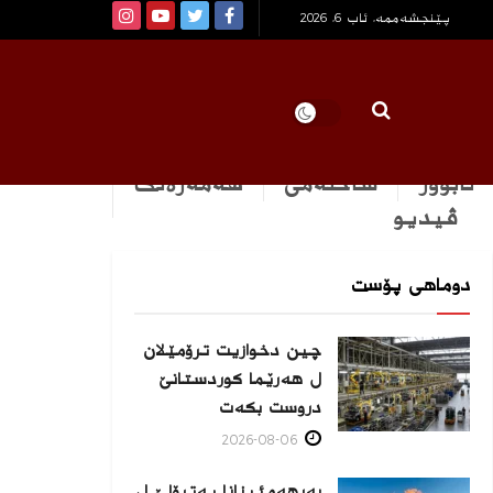
پێنجشەممە, ئاب 6, 2026
ئابوور
ساخله‌می
هه‌مه‌ره‌نگ
ڤیدیو
دوماهی پۆست
چین دخوازیت ترۆمێلان
ل هەرێما كوردستانێ
دروست بكەت
2026-08-06
بەرهەمئینانا په‌ترۆلێ ل