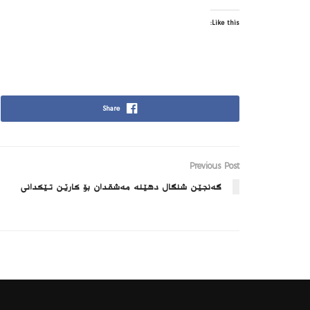
Like this:
Share
Previous Post
گەنجێن شنگال دهێنه‌ مەشقدان بۆ کارێن تێکدانی