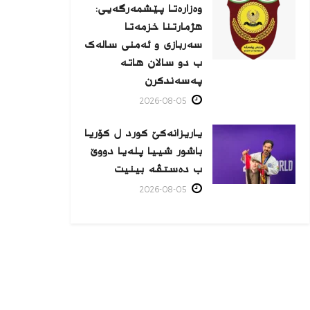
وەزارەتا پێشمەرگەیی:
هژمارتنا خزمەتا
سەربازی و ئەمنی سالەک
ب دو سالان هاتە
پەسەندكرن
2026-08-05
یاریزانەكێ کورد ل کۆریا
باشور شییا پلەیا دووێ
ب دەستڤە بینیت
2026-08-05