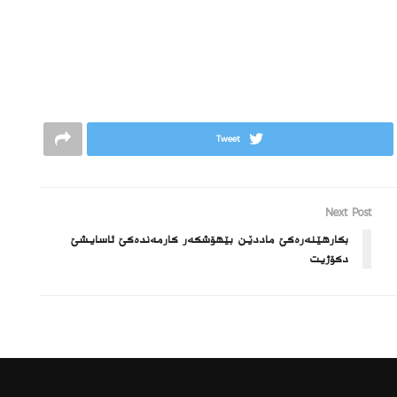
Tweet
Next Post
بكارهێنه‌ره‌كێ ماددێن بێهۆشكه‌ر كارمه‌نده‌كێ ئاسایشێ
دكۆژیت