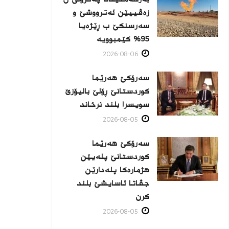
زه‌ڤییێن ئەترووشێ و
سەرسنكێ ب ڕێژەیا
95% كێمبوویە
2026-08-06
سەرۆکێ هەرێما
کوردستانێ ڕۆلێ بالیۆزێ
سویسرا بلند نرخاند
2026-08-05
سەرۆکێ هەرێما
کوردستانێ پلەیێن
هژمارەكا پلەدارێن
جڤاتا ئاسایشێ بلند
كرن
2026-08-05