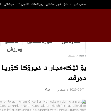
سه‌ره‌كی
ناڤخۆ
كوردستانى
رۆژهه‌لاتا ناڤین
جیهانی
ئ
سەرەکی
كوردستانى
ناڤخۆ
وه‌رزش
Home
جیهانی
بۆ ئێكه‌مجار د دیرۆكا كۆریا با
ده‌رڤه‌
A
2022-06-11
in
جیهانی
A