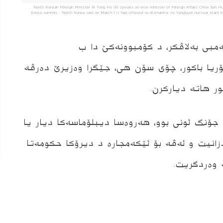
North Korean Foreign Minister Ri Yong Ho (R) speaks as vice-minister of Foreign Affairs Choe Son Hui
Korea summit. - North Korea said on March 1 it had offered to dismantle its Yongbyon nuclear plant in
‌مبى به‌لاڤكر، د كۆمبوونه‌كێ دا ب
یا باکور، چۆی سۆن هی، جێگرا وەزیرێ ده‌رڤه‌
ر هاته‌ دیاركرن.
گ ئونى بوو، هه‌روه‌سا دیبلۆماسه‌كا دیار یا
نیت و ئه‌ڤه‌ بۆ ئێكه‌مجاره‌ د دیرۆكا حكومه‌تا
 وه‌ردگریت.