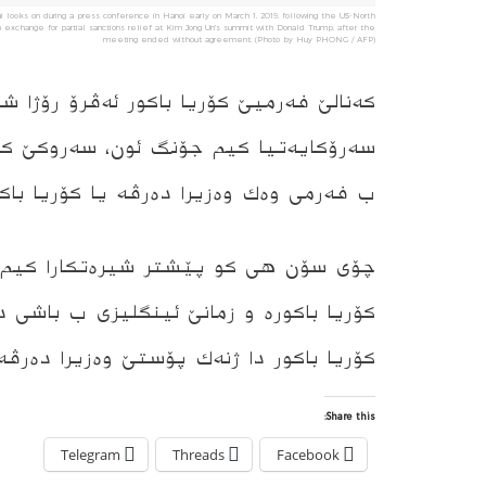
 looks on during a press conference in Hanoi early on March 1, 2019, following the US-North
 exchange for partial sanctions relief at Kim Jong Un's summit with Donald Trump, after the
meeting ended without agreement. (Photo by Huy PHONG / AFP)
کەنالێ فەرمیێ کۆریا باکور ئه‌ڤرۆ رۆژا شه
سەرۆکایەتیا کیم جۆنگ ئون، سه‌روكێ کۆر
ب فەرمی وەك وەزیرا ده‌رڤه‌ یا کۆریا باکو
چۆی سۆن هی كو پێشتر شیره‌تكارا کیم جۆن
كۆریا باكوره‌ و زمانێ ئینگلیزى ب باشى دزا
كۆریا باكور دا ژنه‌ك پۆستێ وه‌زیرا ده‌رڤه‌
Share this:
Telegram
Threads
Facebook