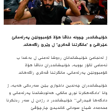
خۆنیشاندەر چوونە دناڤا هۆلا کۆمبوونێن پەرلەمانێ
عێراقێ و “مانگرتنا ڤه‌كری” ل وێرێ راگەهاند.
ژ ئه‌نجامێ خۆنیشاندانان ره‌وشا ئەمنی ل بەغدا ب
ته‌مامی ئالۆز بوویە، خۆنیشاندەران دناڤا هۆلا
کۆمبوونێن پەرلەمانی، مانگرتنا ڤه‌كری راگەهاند.
خۆنیشانده‌ران چەندین داخوازی یێن سەرەکی هەیە، ژ
وانا “دادگه‌هكرنا نوری مالکی، هەلوەشاندنا پەرلەمانی و
دادگه‌ها فیدرالی”” خۆنیشاندەر د رژدن ل سەر رەتکرنا
محەمەد شیاع سودانی کاندیدێ چارچۆڤێ