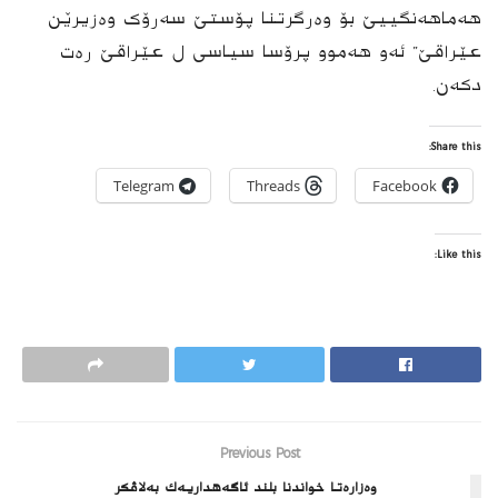
هەماهەنگییێ بۆ وەرگرتنا پۆستێ سەرۆک وەزیرێن
عێراقێ” ئەو هه‌موو پرۆسا سیاسی ل عێراقێ رەت
دکەن.
Share this:
Telegram
Threads
Facebook
Like this:
Previous Post
وەزارەتا خواندنا بلند ئاگه‌هداریه‌ك به‌لاڤكر