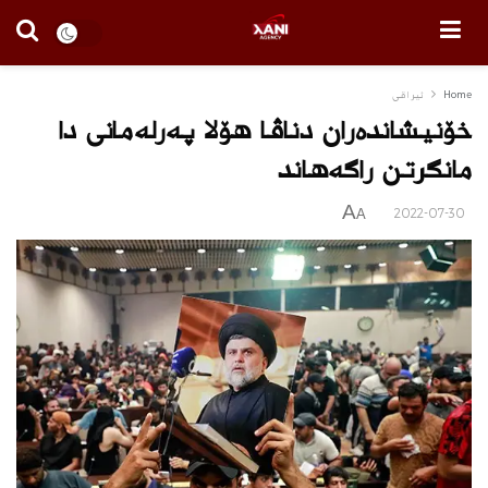
Home
ئیراقی
خۆنیشاندەران دناڤا هۆلا پەرلەمانی دا
مانگرتن راگه‌هاند
A
2022-07-30
A