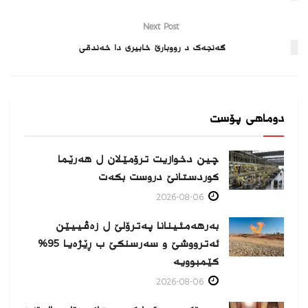
Next Post
گەنجەک د رووبارێ خابیری دا خەندقی
دوماهی پۆست
چین دخوازیت ترۆمێلان ل هەرێما
كوردستانێ دروست بكەت
2026-08-06
بەرهەمئینانا په‌ترۆلێ ل زه‌ڤییێن
ئەترووشێ و سەرسنكێ ب ڕێژەیا 95%
كێمبوویە
2026-08-06