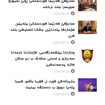
سەرۆکێ هەرێما کوردستانێ ڕۆلێ بالیۆزێ
سویسرا بلند نرخاند
2026-08-05
سەرۆکێ هەرێما کوردستانێ پلەیێن
هژمارەكا پلەدارێن جڤاتا ئاسایشێ بلند
كرن
2026-08-05
وەزارەتا پێشمەرگەیی: هژمارتنا خزمەتا
سەربازی و ئەمنی سالەک ب دو سالان
هاتە پەسەندكرن
2026-08-05
یاریزانەكێ کورد ل کۆریا باشور شییا
پلەیا دووێ ب دەستڤە بینیت
2026-08-05