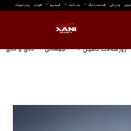
ابوور
وه‌رزش
هه‌مه‌ره‌نگ
بەرنامە
ڤیدیۆ
گۆتار
په‌رتووك
جیهانی
دەق و دەق
رۆژهه‌لاتا ناڤین