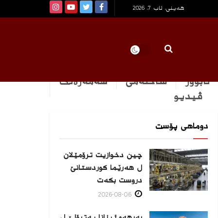
هەینی, ئاب 7, 2026
ئابوور
ساخله‌می
هه‌مه‌ره‌نگ
ڤیدیو
دوماهی پۆست
چین دخوازیت ترۆمێلان
ل هەرێما كوردستانێ
دروست بكەت
2026-08-06
بەرهەمئینانا په‌ترۆلێ ل