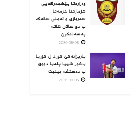
وەزارەتا پێشمەرگەیی:
هژمارتنا خزمەتا
سەربازی و ئەمنی سالەک
ب دو سالان هاتە
پەسەندكرن
2026-08-05
یاریزانەكێ کورد ل کۆریا
باشور شییا پلەیا دووێ
ب دەستڤە بینیت
2026-08-05