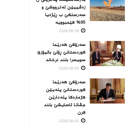
زه‌ڤییێن ئەترووشێ و
سەرسنكێ ب ڕێژەیا
95% كێمبوویە
2026-08-06
سەرۆکێ هەرێما
کوردستانێ ڕۆلێ بالیۆزێ
سویسرا بلند نرخاند
2026-08-05
سەرۆکێ هەرێما
کوردستانێ پلەیێن
هژمارەكا پلەدارێن
جڤاتا ئاسایشێ بلند
كرن
2026-08-05