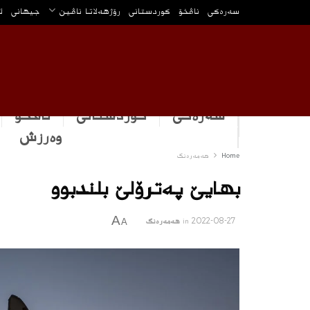
سه‌ره‌كی
ناڤخۆ
كوردستانى
رۆژهه‌لاتا ناڤین
جیهانی
ئ
سەرەکی
كوردستانى
ناڤخۆ
وه‌رزش
Home
هه‌مه‌ره‌نگ
بهایێ په‌ترۆلێ بلندبوو
A
2022-08-27
in
هه‌مه‌ره‌نگ
A