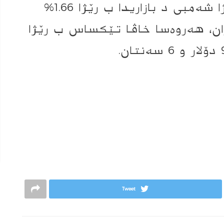
بهایێ په‌ترۆلا برێنت ئه‌ڤرۆ رۆژا شه‌مبى د بازاریدا ب رێژا 1.66%
 گه‌هشته‌ ب 101 دۆلاران، هه‌روه‌سا خاڤا تێكساس ب رێژا
Tweet