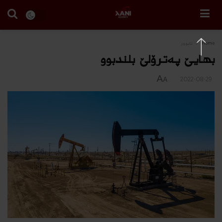
Home
ئابوور
بهایێ په‌ترۆلێ بلندبوو
A
2022-08-29
A