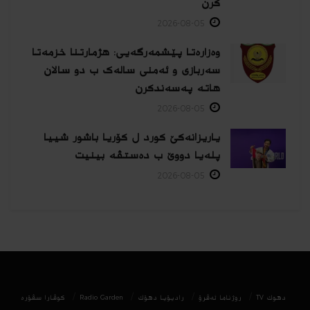
كرن
2026-08-05
وەزارەتا پێشمەرگەیی: هژمارتنا خزمەتا
سەربازی و ئەمنی سالەک ب دو سالان
هاتە پەسەندكرن
2026-08-05
یاریزانەكێ کورد ل کۆریا باشور شییا
پلەیا دووێ ب دەستڤە بینیت
2026-08-05
دھوك TV
روژناما ئەڤرۆ
رادیۆیا دهۆك
Radio Garden
كوڤارا سڤۆره‌