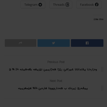
Telegram
Threads
Facebook
Like this:
Previous Post
وه‌زاره‌تا پلاندانانا عیراقێ: رێژا هەژارییێ نێزیكه‌ بگه‌هیته‌‌ 24 ٪ ێ
Next Post
پیڤه‌رێ زیره‌ك ب هه‌دارچوونا كاره‌بێ 14% كێمكرییه‌