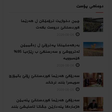
دوماهی پۆست
چین دخوازیت ترۆمێلان ل هەرێما
كوردستانێ دروست بكەت
2026-08-06
بەرهەمئینانا په‌ترۆلێ ل زه‌ڤییێن
ئەترووشێ و سەرسنكێ ب ڕێژەیا 95%
كێمبوویە
2026-08-06
سەرۆکێ هەرێما کوردستانێ ڕۆلێ بالیۆزێ
سویسرا بلند نرخاند
2026-08-05
سەرۆکێ هەرێما کوردستانێ پلەیێن
هژمارەكا پلەدارێن جڤاتا ئاسایشێ بلند