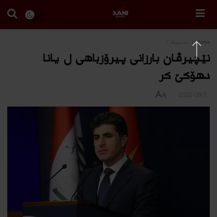
Home
دەسپێک ١
نێچیرڤان بارزانی پیرۆزباهی ل‌ یانا
دهۆکێ كر
A
2022-09-11
A