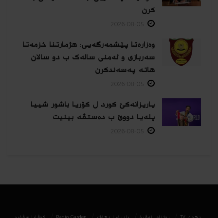
كرن
2026-08-05
وەزارەتا پێشمەرگەیی: هژمارتنا خزمەتا
سەربازی و ئەمنی سالەک ب دو سالان
هاتە پەسەندكرن
2026-08-05
یاریزانەكێ کورد ل کۆریا باشور شییا
پلەیا دووێ ب دەستڤە بینیت
2026-08-05
دھوك TV
روژناما ئەڤرۆ
رادیۆیا دهۆك
Radio Garden
كوڤارا سڤۆره‌