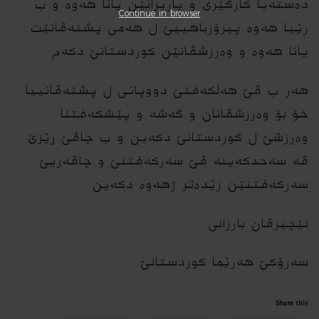
ده‌سته‌یا كارگێری و یاریزانێن یانا هه‌وه‌ و ب
Continue in browser
رێیا هه‌وه‌ پیرۆزباهییێ ل هه‌مى پشته‌ڤانێت
یانا هه‌وه‌ و وه‌رزشڤانێن كوردستانێ دكه‌م .
هه‌ر ب ڤێ هه‌لكه‌فتێ دووپاتی ل پشته‌ڤانییا
خۆ بۆ وه‌رزشڤانان و گه‌شه‌ و پێشكه‌فتنا
وه‌رزشێ ل كوردستانێ دكه‌ین و ب چاڤێ رێزێ
ڤه‌ سه‌حدكه‌ینه‌ ڤێ سه‌ركه‌فتنێ و چاڤه‌ریێ
سه‌ركه‌فتنێن زێده‌تر ژهه‌وه‌ دكه‌ین.
نێچیرڤان بارزانى
سه‌رۆكێ هه‌رێما كوردستانێ
Share this: