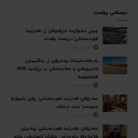
دوماهی پۆست
چین دخوازیت ترۆمێلان ل هەرێما
كوردستانێ دروست بكەت
2026-08-06
بەرهەمئینانا په‌ترۆلێ ل زه‌ڤییێن
ئەترووشێ و سەرسنكێ ب ڕێژەیا 95%
كێمبوویە
2026-08-06
سەرۆکێ هەرێما کوردستانێ ڕۆلێ بالیۆزێ
سویسرا بلند نرخاند
2026-08-05
سەرۆکێ هەرێما کوردستانێ پلەیێن
هژمارەكا پلەدارێن جڤاتا ئاسایشێ بلند