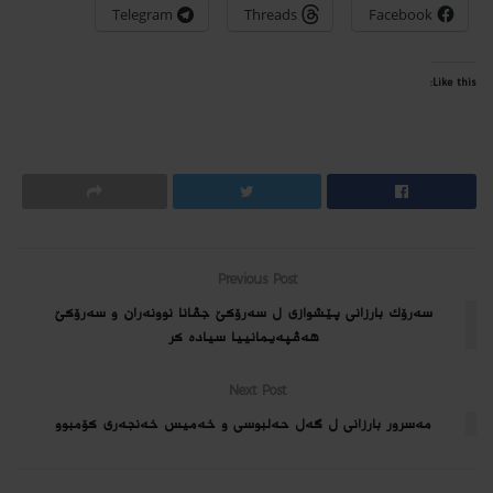
Telegram
Threads
Facebook
Like this:
Previous Post
سه‌رۆك بارزانى پێشوازى ل سه‌رۆكێ جڤانا نوونه‌ران و سه‌رۆكێ
هه‌ڤپه‌یمانییا سیاده‌ كر
Next Post
مەسرور بارزانی ل گه‌ل حەلبوسی و خەمیس خەنجەری كۆمبوو