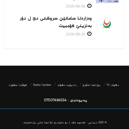
2026-08-09
وەزارەتا سامانێن سروشتی دێ ل دۆر
بەنزینێ كۆمبیت
2026-08-09
دھوك TV
روژناما ئەڤرۆ
رادیۆیا دهۆك
Radio Garden
كوڤارا سڤۆره‌
پەیوەندی : 07507464554
© 2021
دیزاین - هه‌موو ماف ژ بۆ مالپه‌رێ ئاژانسا خانی پاراستینه‌.