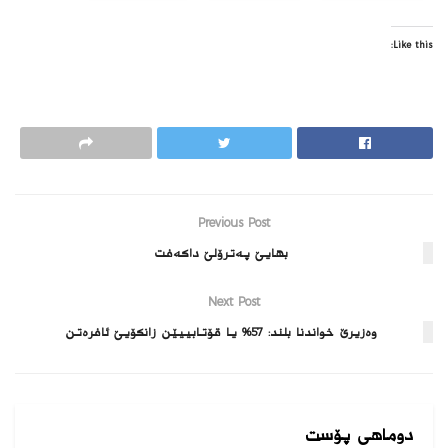
Like this:
Previous Post
بهایێ پەترۆلێ داكەفت
Next Post
وەزیرێ خواندنا بلند: 57% یا قۆتابییێن زانكۆیێ ئافرەتن
دوماهی پۆست