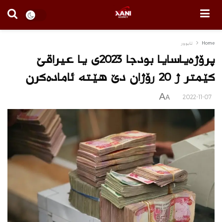
Home
ئابوور
پرۆژه‌یاسایا بودجا 2023ى یا عیراقێ
كێمتر ژ 20 رۆژان دێ هێته‌ ئاماده‌كرن
A
2022-11-07
A