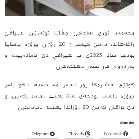
محه‌مه‌د نوری ئه‌ندامێ جڤاتا نونه‌رێن عیراقێ
راگه‌هاند، ده‌مێ كیمتر ژ 20 رۆژان پرۆژه‌ یاسایا
بودجا سالا 2023ى یا عیراقێ دێ ئاماده‌بیت و
به‌رده‌وام كار لسه‌ر دهێته‌كرن.
گوتژى: فشاره‌كا زور لسه‌ر مه‌ هه‌یه‌ داكو بله‌ز
پرۆژه‌ یاسایا بودجه‌ى سالا بهێت ئاماده‌ بكه‌ین، و
دێ بزاڤان كه‌ین 20 رۆژاندا بهێته‌ ئاماده‌كرن‌‌‌‌‌‌.
Share this:
Telegram
Threads
Facebook