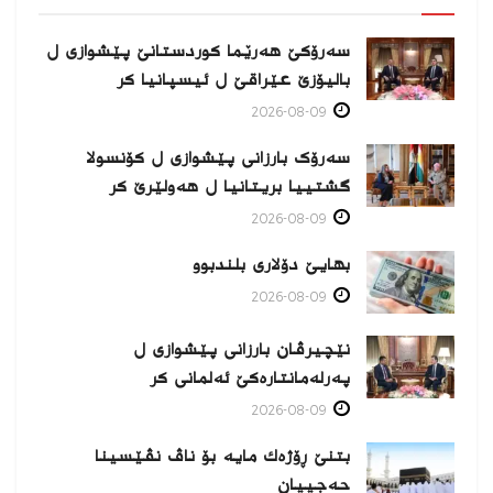
سەرۆکێ هەرێما کوردستانێ پێشوازی ل
بالیۆزێ عێراقێ ل ئیسپانیا كر
2026-08-09
سەرۆک بارزانی پێشوازی ل کۆنسولا
گشتییا بریتانیا ل هەولێرێ كر
2026-08-09
بهایێ دۆلاری بلندبوو
2026-08-09
نێچیرڤان بارزانی پێشوازی ل
پەرلەمانتارەكێ ئەلمانی كر
2026-08-09
بتنێ ڕۆژەك مایە بۆ ناڤ نڤێسینا
حەجییان