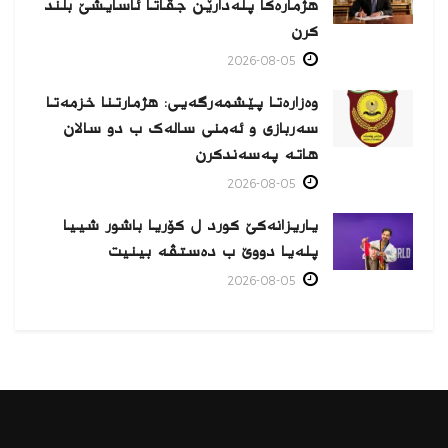
هژمارەكا پلەدارێن جڤاتا ئاسایشێ بلند
كرن
2026-08-05
وەزارەتا پێشمەرگەیی: هژمارتنا خزمەتا
سەربازی و ئەمنی سالەک ب دو سالان
هاتە پەسەندكرن
2026-08-05
یاریزانەكێ کورد ل کۆریا باشور شییا
پلەیا دووێ ب دەستڤە بینیت
2026-08-05