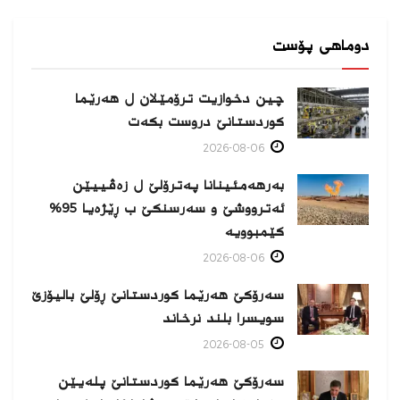
دوماهی پۆست
چین دخوازیت ترۆمێلان ل هەرێما
كوردستانێ دروست بكەت
2026-08-06
بەرهەمئینانا په‌ترۆلێ ل زه‌ڤییێن
ئەترووشێ و سەرسنكێ ب ڕێژەیا 95%
كێمبوویە
2026-08-06
سەرۆکێ هەرێما کوردستانێ ڕۆلێ بالیۆزێ
سویسرا بلند نرخاند
2026-08-05
سەرۆکێ هەرێما کوردستانێ پلەیێن