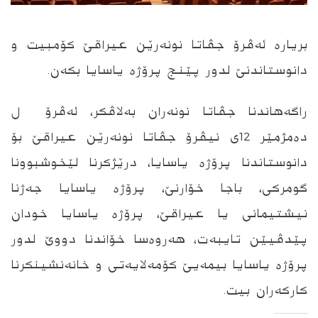
بریاره‌ ئه‌ڤرۆ جڤاتا نونه‌رێن عیراقێ كۆمبیت و
دانوستاندنێ لدور پێنج پرۆژه‌ یاسایا بكه‌ن.
راگه‌هاندنا جڤاتا نونه‌ران به‌لاڤكر، ئه‌ڤرۆ ل
ده‌مژمێر 12ى نیڤرۆ جڤاتا نونه‌رێن عیراقێ بۆ
دانوستاندنا پرۆژه‌ یاسایا، درێژكرنا لێخوشبوونا
گومركى، باجا خۆارنێ، پرۆژه‌ یاسایا جه‌ژنا
نیشتیمانى یا عیراقێ، پرۆژه‌ یاسایا خودان
پێدڤیێن تایبه‌ت، هه‌روه‌سا خۆاندنا دووێ لدور
پرۆژه‌ یاسایا بیمه‌یێ كۆمه‌لایه‌تى و خانه‌نشینكرنا
كاركه‌ران بیت.