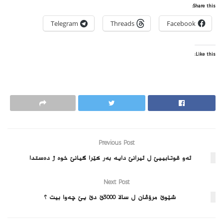
Share this:
Telegram
Threads
Facebook
Like this:
Previous Post
ئەو قوتابییێ ل ئیرانێ دایه‌ به‌ر كێرا گیانێ خوه‌ ژ ده‌ستدا
Next Post
شێوێ مرۆڤان ل سالا 3000ێ دێ یێ چەوا بیت ؟