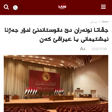
Home
ئیراقی
جڤاتا نونه‌ران دێ دانوستاندنێ لدۆر جه‌ژنا
نیشتیمانى یا عیراقێ كه‌ن
A
2022-11-08
A