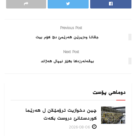
Previous Post
جڤاتا وەزیرێن هەرێمێ دێ كۆم بیت
Next Post
بیڤەلەرزەكا بهێز نیپال هەژاند
دوماهی پۆست
چین دخوازیت ترۆمێلان ل هەرێما
كوردستانێ دروست بكەت
2026-08-06