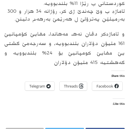
كوردستانی ب رێژا 11% بلندبوویه‌.
ئاماژه‌ ب وێ چه‌ندێ ژى كر، رۆژانه‌ 34 هزار و 300
به‌رمیلێن په‌ترۆلێ ل هه‌رێمێ به‌رهه‌م دئینن.
و ئاماژه‌كر دڤان نه‌هـ مه‌هاندا، مفایێ كۆمپانیێ
161 ملیۆن دۆلاران بلندبوویه‌، و سه‌رجه‌مێ گشتى
یێ مفایێ كومپانیێ بۆ 24% بلندبوویه‌ و
گه‌هشتیه‌ 415 ملیۆن دۆلاران
Share this:
Telegram
Threads
Facebook
Like this: