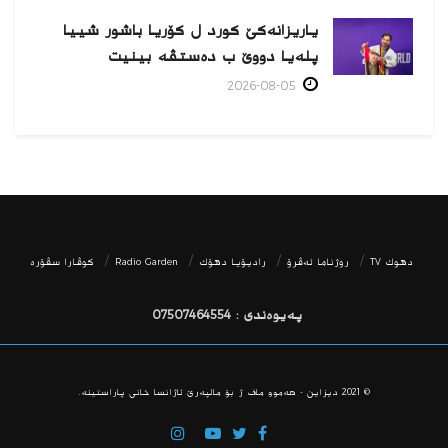
یاریزانەكێ کورد ل کۆریا باشور شییا
پلەیا دووێ ب دەستڤە بینیت
2026-08-05
دھوك TV
روژناما ئەڤرۆ
رادیۆیا دهۆك
Radio Garden
كوڤارا سڤۆره‌
پەیوەندی : 07507464554
© 2021
دیزاین - هه‌موو ماف ژ بۆ مالپه‌رێ ئاژانسا خانی پاراستینه‌.