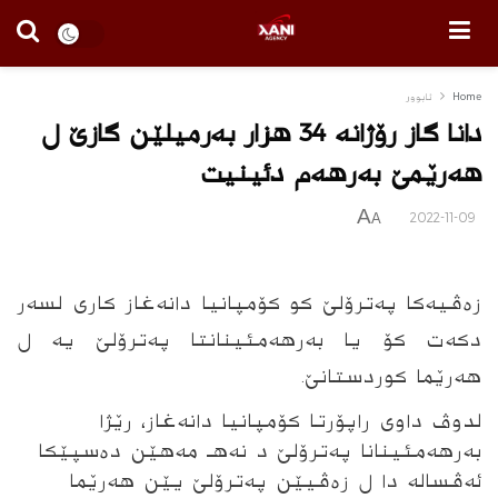
Home
ئابوور
دانا گاز رۆژانه‌ 34 هزار به‌رمیلێن گازێ ل
هه‌رێمێ به‌رهه‌م دئینیت
A
2022-11-09
A
زه‌ڤیه‌كا په‌ترۆلێ كو كۆمپانیا دانه‌غاز كارى لسه‌ر
دكه‌ت كۆ یا به‌رهه‌مئینانتا په‌ترۆلێ یه‌ ل
هه‌رێما كوردستانێ.
لدوڤ داوى راپۆرتا كۆمپانیا دانه‌غاز، رێژا
به‌رهه‌مئینانا په‌ترۆلێ د نه‌هـ مه‌هێن ده‌سپێكا
ئه‌ڤساله‌ دا ل زه‌ڤیێن په‌ترۆلێ یێن هه‌رێما