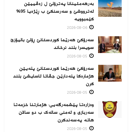
بەرهەمئینانا په‌ترۆلێ ل زه‌ڤییێن
ئەترووشێ و سەرسنكێ ب ڕێژەیا 95%
كێمبوویە
2026-08-06
سەرۆکێ هەرێما کوردستانێ ڕۆلێ بالیۆزێ
سویسرا بلند نرخاند
2026-08-05
سەرۆکێ هەرێما کوردستانێ پلەیێن
هژمارەكا پلەدارێن جڤاتا ئاسایشێ بلند
كرن
2026-08-05
وەزارەتا پێشمەرگەیی: هژمارتنا خزمەتا
سەربازی و ئەمنی سالەک ب دو سالان
هاتە پەسەندكرن
2026-08-05