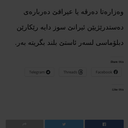
وەزارەتا دەرڤە یا عیراقێ دەربارەی
دەستدرێژیێن ئیرانێ سوز دایە رێکارێن
دبلۆماسی لسەر ئاستێ بلند بگریتە بەر.
Share this:
Telegram
Threads
Facebook
Like this: