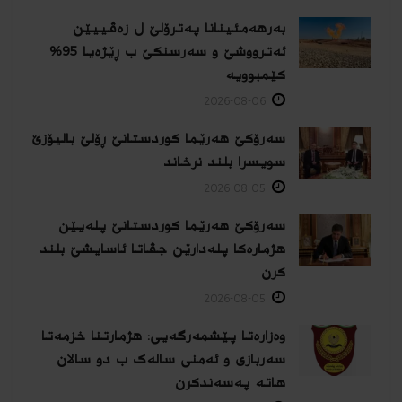
بەرهەمئینانا په‌ترۆلێ ل زه‌ڤییێن
ئەترووشێ و سەرسنكێ ب ڕێژەیا 95%
كێمبوویە
2026-08-06
سەرۆکێ هەرێما کوردستانێ ڕۆلێ بالیۆزێ
سویسرا بلند نرخاند
2026-08-05
سەرۆکێ هەرێما کوردستانێ پلەیێن
هژمارەكا پلەدارێن جڤاتا ئاسایشێ بلند
كرن
2026-08-05
وەزارەتا پێشمەرگەیی: هژمارتنا خزمەتا
سەربازی و ئەمنی سالەک ب دو سالان
هاتە پەسەندكرن