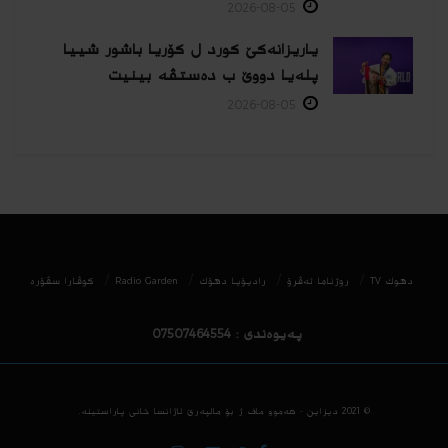
2026-08-05
یاریزانەكێ کورد ل کۆریا باشور شییا
پلەیا دووێ ب دەستڤە بینیت
2026-08-05
دھوك TV
روژناما ئەڤرۆ
رادیۆیا دهۆك
Radio Garden
كوڤارا سڤۆره‌
پەیوەندی : 07507464554
© 2021
دیزاین - هه‌موو ماف ژ بۆ مالپه‌رێ ئاژانسا خانی پاراستینه‌.