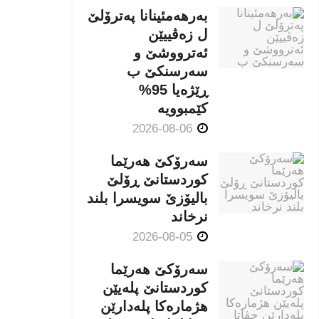
بەرهەمئینانا په‌ترۆلێ
ل زه‌ڤییێن
ئەترووشێ و
سەرسنكێ ب
ڕێژەیا 95%
كێمبوویە
2026-08-06
سەرۆکێ هەرێما
کوردستانێ ڕۆلێ
بالیۆزێ سویسرا بلند
نرخاند
2026-08-05
سەرۆکێ هەرێما
کوردستانێ پلەیێن
هژمارەكا پلەدارێن