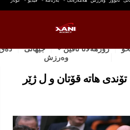
انی
ئابوور
وه‌رزش
هه‌مه‌ره‌نگ
بەرنامە
ڤیدیۆ
گۆتار
خۆ
رۆژهه‌لاتا ناڤین
جیهانی
دەق 
وه‌رزش
تۆندی هاتە قۆتان و ل ژێر