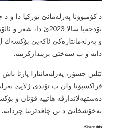
د كۆمبوونا پەرلەمانێ توركیا دا و د
بۆدجەیا سالا 2023ێ دا،
و پەرلەمانتارەكێ ئاكەپێ بۆكسەك ل
دایە و ب سەختی برینداركرییە.
ئێلین جسۆر، پەرلەمانتارا پارتا باش
فراكسیۆنا وان ب تۆندی ژلایێ پەرلەم
دەستهەلاتدارڤە هاتییە قۆتان و بۆ
نەخۆشخانێ د بن چاڤدێرییا چردایە.
Share this: