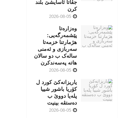
جڤاتا ئاسایشێ بلند
كرن
2026-08-05
وەزارەتا
پێشمەرگەیی:
هژمارتنا خزمەتا
سەربازی و ئەمنی
سالەک ب دو سالان
هاتە پەسەندكرن
2026-08-05
یاریزانەكێ کورد ل
کۆریا باشور شییا
پلەیا دووێ ب
دەستڤە بینیت
2026-08-05