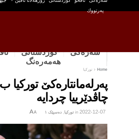
سه‌ره‌كی
ناڤخۆ
كوردستانى
رۆژهه‌لاتا ناڤین
جیه
په‌رتووك
سەرەکی
كوردستانى
ناڤ
هه‌مه‌ره‌نگ
Home
توركیا
پەرلەمانتارەكێ توركیا ب 
چاڤدێرییا چردایە
A
2022-12-07
in
توركیا
,
دەسپێک ١
A