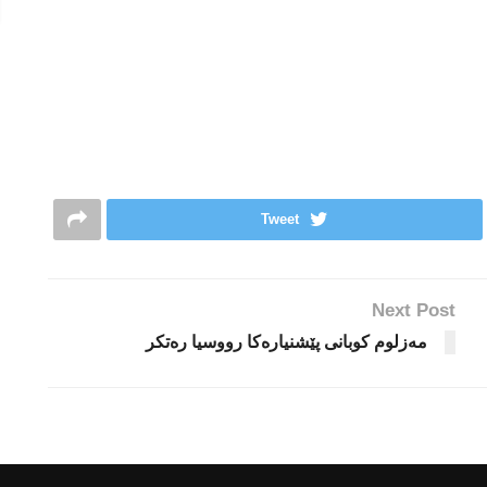
Tweet
Next Post
مەزلوم كوبانی پێشنیارەكا رووسیا رەتكر