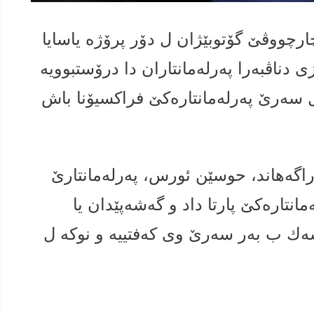
 چارچووڤێ گۆتوبێژان ل دۆر پرۆژە یاسایا
 شەر و ئالۆزی دناڤبەرا پەرلەمانتاران دا درۆستبوویە
 سەرێ پەرلەمانتارەكێ فراكسیۆنا باش
 راگەهاند، حوسێن ئورس، پەرلەمانتارێ
انتارەكێ پارتا داد و گەشەپێدان یا
كسەك ب بەر سەرێ وی كەفتییە و نوكە ل