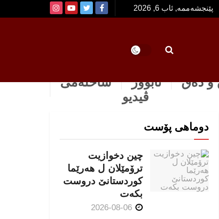
پێنجشەممە, ئاب 6, 2026
و دەق
ئابوور
ساخله‌می
ڤیدیو
دوماهی پۆست
چین دخوازیت
ترۆمێلان ل هەرێما
كوردستانێ دروست
بكەت
2026-08-06