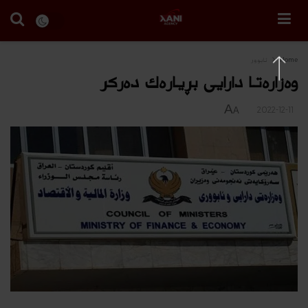
Home
ئابوور
وەزارەتا دارایی بڕیاره‌ك دەركر
A
2022-12-11
A