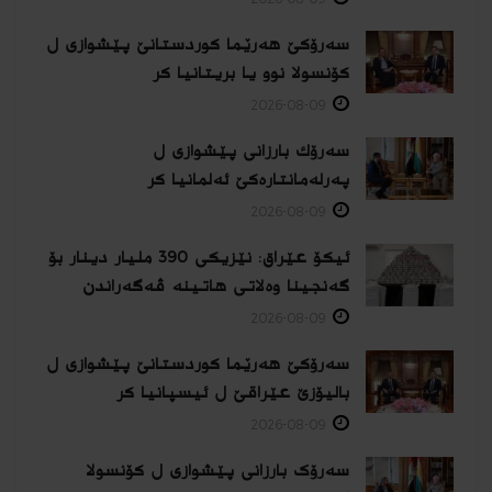
سەرۆکێ هەرێما کوردستانێ پێشوازی ل
کۆنسولا نوو یا بریتانیا کر
2026-08-09
سەرۆك بارزانی پێشوازی ل
پەرلەمانتارەكێ ئەلمانیا كر
2026-08-09
ئیکۆ عێراق: نێزیکی 390 ملیار دینار بۆ
گەنجینا وەلاتی هاتینە ڤەگەراندن
2026-08-09
سەرۆکێ هەرێما کوردستانێ پێشوازی ل
بالیۆزێ عێراقێ ل ئیسپانیا كر
2026-08-09
سەرۆک بارزانی پێشوازی ل کۆنسولا