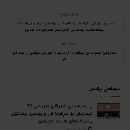
Previous Post
مه‌سرور بارزانى : ئێكه‌تییا ئافره‌تان رۆله‌كێ دیار و پیشه‌نگ د
پێگه‌هاندنا چه‌ندین ئافره‌تێن سه‌ركرده‌دا هه‌بوو
Next Post
سەرۆكێ حكومەتێ پێشوازی ل بالیۆزێ نوو یێ یۆنانێ ل عێراقێ
كر
دوماهی پۆست
ل پەرلەمانێ عێراقێ نێزیکی 70
ئیمزایان بۆ سڕکرنا کار و بودجێ جڤاتێن
پارێزگەهان هاتنە کۆمکرن
2026-08-09