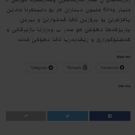
ملیار و624 ملیون دیناران كر بۆ دابینكرنا مادێن
پاقژكرنێ بۆ پرۆژێن ئاڤا ڤه‌خوارنێ و بیرێن
پارێزگه‌ها دهۆكێ كو سه‌ر ب وه‌زارتا باژێرڤانى و
گه‌شتوگوزارێ و رێڤه‌به‌ریا ئاڤا دهۆكێ ڤه‌نه.‌
Share this:
Telegram
Threads
Facebook
Like this: