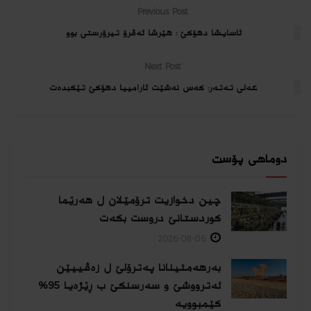
Previous Post
ئاسایشا دهۆكێ : هێرشا ئه‌ڤرۆ تیرۆرستى بوو
Next Post
عه‌لى ته‌ته‌ر: كه‌س نه‌شێت ئارامییا دهۆكێ تێكبده‌ت
دوماهی پۆست
چین دخوازیت ترۆمێلان ل هەرێما
كوردستانێ دروست بكەت
2026-08-06
بەرهەمئینانا په‌ترۆلێ ل زه‌ڤییێن
ئەترووشێ و سەرسنكێ ب ڕێژەیا 95%
كێمبوویە