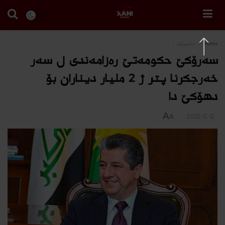
Home
دەسپێک ١
سەرۆکێ حکومەتێ رەزامەندی ل سەر
خەرجکرنا پتر ژ 2 ملیار دیناران بۆ
دهۆکێ دا
A
2022-12-12
A