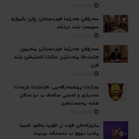
2026-08-06
سەرۆکێ هەرێما کوردستانێ ڕۆلێ بالیۆزێ
سویسرا بلند نرخاند
2026-08-05
سەرۆکێ هەرێما کوردستانێ پلەیێن
هژمارەكا پلەدارێن جڤاتا ئاسایشێ بلند
كرن
2026-08-05
وەزارەتا پێشمەرگەیی: هژمارتنا خزمەتا
سەربازی و ئەمنی سالەک ب دو سالان
هاتە پەسەندكرن
2026-08-05
یاریزانەكێ کورد ل کۆریا باشور شییا
پلەیا دووێ ب دەستڤە بینیت