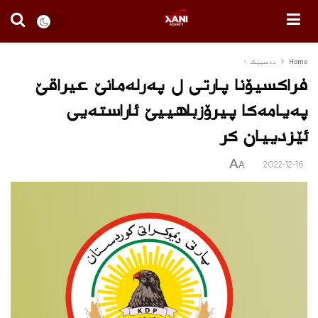
Home
دەسپێک ١
فراكسیۆنا پارتى ل په‌رله‌مانێ عیراقێ
په‌یامه‌كا پیرۆزباهییێ ئاراسته‌یى
ئێزدییان كر
A
2022-12-16
A