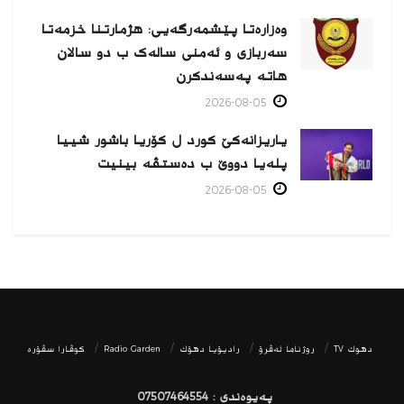
وەزارەتا پێشمەرگەیی: هژمارتنا خزمەتا
سەربازی و ئەمنی سالەک ب دو سالان
هاتە پەسەندكرن
2026-08-05
یاریزانەكێ کورد ل کۆریا باشور شییا
پلەیا دووێ ب دەستڤە بینیت
2026-08-05
دھوك TV
روژناما ئەڤرۆ
رادیۆیا دهۆك
Radio Garden
كوڤارا سڤۆره‌
پەیوەندی : 07507464554