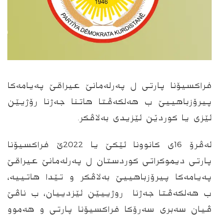
فراكسیۆنا پارتى ل په‌رله‌مانێ عیراقێ په‌یامه‌كا
پیرۆزباهییێ ب هه‌لكه‌ڤتا هاتنا جه‌ژنا رۆژیێن
ئێزى یا كوردێن ئێزیدى به‌لاڤكر.
ئه‌ڤرۆ 16ى كانوونا ئێكێ یا 2022ێ فراكسیۆنا
پارتى دیموكراتى كوردستان ل په‌رله‌مانێ عیراقێ
په‌یامه‌كا پیرۆزباهییێ به‌لاڤكر و تێدا هاتییه‌،
ب هه‌لكه‌ڤتا جه‌ژنا روژییێن ئێزدییان، ب ناڤێ
ڤیان سه‌برى سه‌رۆكا فراكسیۆنا پارتى و هه‌موو