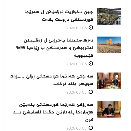
چین دخوازیت ترۆمێلان ل هەرێما
كوردستانێ دروست بكەت
2026-08-06
بەرهەمئینانا په‌ترۆلێ ل زه‌ڤییێن
ئەترووشێ و سەرسنكێ ب ڕێژەیا 95%
كێمبوویە
2026-08-06
سەرۆکێ هەرێما کوردستانێ ڕۆلێ بالیۆزێ
سویسرا بلند نرخاند
2026-08-05
سەرۆکێ هەرێما کوردستانێ پلەیێن
هژمارەكا پلەدارێن جڤاتا ئاسایشێ بلند
كرن
2026-08-05