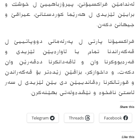
ئه‌ندامێن فراكسیۆنێ، پیرۆزباهییێ ل خوشك و
برایێن ئێزیدى ل هه‌رێما كوردستانێ، عیراقێ و
جیهانێ دكه‌ن.
فراكسیۆنا پارتى ل په‌رله‌مانى دووپاتییێ ل
ڤه‌گه‌راندنا تمام یا ئاواره‌یێن ئێزیدى و
قه‌ره‌بووكرنا وان و ئاڤه‌دانكرنا ده‌ڤه‌رێن وان
دكه‌ت، و داخوازكر، بزاڤێن زێده‌تر بۆ ڤه‌گه‌راندن
و قورتالكرنا ره‌ڤاندییێن دى یێن ئێزیدى ل سه‌ر
ئاستێ نافخوه‌ و نێڤده‌وله‌تى بهێنه‌كرن.
Share this:
Telegram
Threads
Facebook
Like this: