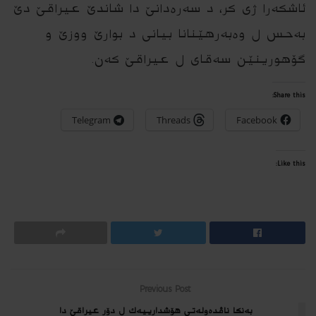
ئاشكەرا ژی كر، د سەرەدانێ دا شاندێ عیراقێ دێ
بەحس ل وەبەرهێنانا بیانی د بوارێ ووزێ و
گۆهورینێن سەقای ل عیراقێ كەن.
Share this:
Telegram
Threads
Facebook
Like this:
Previous Post
بەنكا ناڤدەولەتی هۆشدارییەك ل دۆر عیراقێ دا