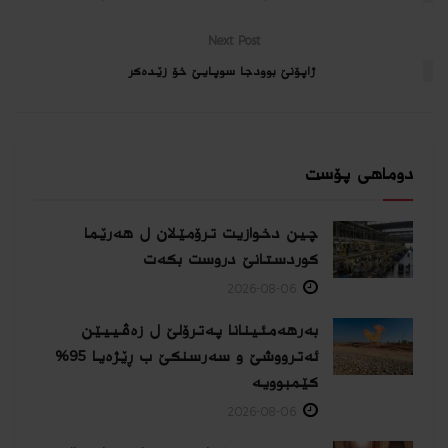
Next Post
ژاپۆنێ بوودجا سوپایێ خۆ زێده‌كر
دوماهی پۆست
چین دخوازیت ترۆمێلان ل هەرێما
كوردستانێ دروست بكەت
2026-08-06
بەرهەمئینانا په‌ترۆلێ ل زه‌ڤییێن
ئەترووشێ و سەرسنكێ ب ڕێژەیا 95%
كێمبوویە
2026-08-06