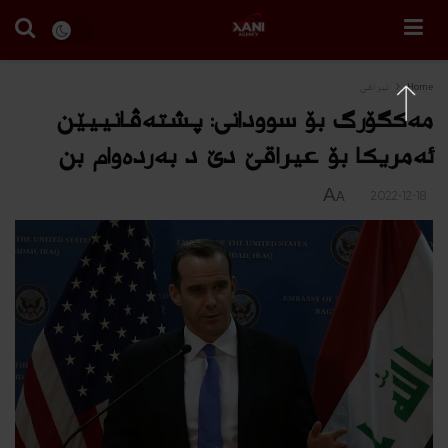
Home
ئیراقی
مەكگۆرگ بۆ سوودانی: پشتەڤانییێن
ئەمریكا بۆ عیراقێ دێ د بەردەوام بن
A
2022-12-18
A