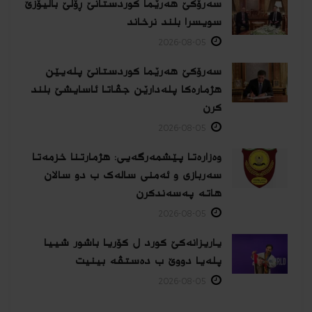
سەرۆکێ هەرێما کوردستانێ ڕۆلێ بالیۆزێ
سویسرا بلند نرخاند
2026-08-05
سەرۆکێ هەرێما کوردستانێ پلەیێن
هژمارەكا پلەدارێن جڤاتا ئاسایشێ بلند
كرن
2026-08-05
وەزارەتا پێشمەرگەیی: هژمارتنا خزمەتا
سەربازی و ئەمنی سالەک ب دو سالان
هاتە پەسەندكرن
2026-08-05
یاریزانەكێ کورد ل کۆریا باشور شییا
پلەیا دووێ ب دەستڤە بینیت
2026-08-05