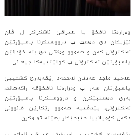
وه‌زاره‌تا نافخۆ یا عیراقێ ئاشكراكر ل ڤان
نێزیكان دێ ده‌ست ب درووستكرنا پاسپۆرتێن
ئه‌لكترۆنى كه‌ن و هه‌موو وه‌لاتى دێ بنه‌ خۆدانێن
پاسپۆرتێن ئه‌لكترۆنى ب كوالێتییه‌كا جیهانى.
عه‌مید ماجد عه‌دنان ئه‌حمه‌د رێڤه‌به‌رێ گشتییێ
پاسپۆرتان سه‌ر ب وه‌زاره‌تا نافخۆڤه‌ راگه‌هاند،
به‌رى ده‌ستپێكرن و درووستكرنا پاسپۆرتێن
ئه‌لكترۆنى، پێدڤییه‌ هه‌موو رێكارێن قانوونى
دگه‌ل كۆمپانییا جێبجێكار بهێنه‌ تمامكرن.
رێڤه‌به‌رێ گشتییێ پاسپۆرتا عیراقێ ئاماژه‌ ب