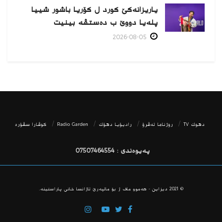
یاریزانەكێ کورد ل کۆریا باشور شییا
پلەیا دووێ ب دەستڤە بینیت
2026-08-05
دھوك TV
روژناما ئەڤرۆ
رادیۆیا دهۆك
Radio Garden
كوڤارا سڤۆره‌
پەیوەندی : 07507464554
© 2021
دیزاین - هه‌موو ماف ژ بۆ مالپه‌رێ ئاژانسا خانی پاراستینه‌.