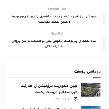
Previous Post
سوودانى : پێدڤییه‌ ته‌كتیكه‌كا له‌شكه‌رى یا نوو بۆ رووبرووبوونا
داعشێ بهێته‌ بكارئینان
Next Post
سالا بهێت ل پارێزگه‌ها دهۆكێ پلان بۆ ئه‌نجامدانا ڤان پڕۆژان
هاتینه‌ دانان
دوماهی پۆست
چین دخوازیت ترۆمێلان ل هەرێما
كوردستانێ دروست بكەت
2026-08-06