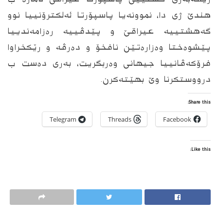
هندێ ژى دا، نموونه‌یا پاسپۆرتا ئه‌لكترۆنییا نوو
گه‌هشتییه‌ عیراقێ و پێدڤییه‌ ره‌زامه‌ندییا
پێشوه‌ختا وه‌زاره‌تێن نافخۆ و ده‌رڤه‌ و رێكخراوا
فرۆكه‌ڤانییا جیهانى وه‌ربگریت، به‌رى ده‌ست ب
درووستكرنا وێ بهێته‌كرن.
Share this:
Telegram
Threads
Facebook
Like this: