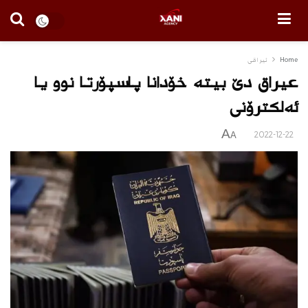
Home
ئیراقی
عیراق دێ بیته‌ خۆدانا پاسپۆرتا نوو یا
ئه‌لكترۆنى
A
2022-12-22
A