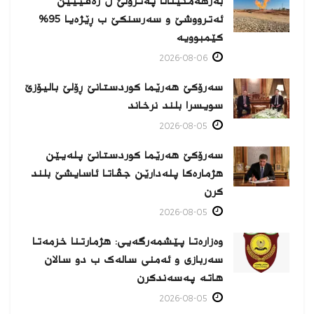
بەرهەمئینانا په‌ترۆلێ ل زه‌ڤییێن
ئەترووشێ و سەرسنكێ ب ڕێژەیا 95%
كێمبوویە
2026-08-06
سەرۆکێ هەرێما کوردستانێ ڕۆلێ بالیۆزێ
سویسرا بلند نرخاند
2026-08-05
سەرۆکێ هەرێما کوردستانێ پلەیێن
هژمارەكا پلەدارێن جڤاتا ئاسایشێ بلند
كرن
2026-08-05
وەزارەتا پێشمەرگەیی: هژمارتنا خزمەتا
سەربازی و ئەمنی سالەک ب دو سالان
هاتە پەسەندكرن
2026-08-05