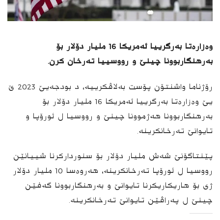
وه‌زاره‌تا به‌رگرییا ئه‌مریكا 16 ملیار دۆلار بۆ
به‌رهنگاربوونا چینێ و رووسییا ته‌رخان كرن.
رۆژناما واشنتۆن پۆست به‌لاڤكرییه‌، د بودجەیێ 2023 ێ
یێ وەزارەتا بەرگرییا ئەمریکا 16 ملیار دۆلار بۆ
به‌رهنگاربوونا هەژموونا چینێ و رووسیا ل ئورۆپا و
تایوانێ تەرخانکرینە.
پێنتاگۆنێ شەش ملیار دۆلار بۆ سنوردارکرنا شییانێن
رووسیا ل ئورۆپا تەرخانکرینە، هەروەسا 10 ملیار دۆلار
ژی بۆ هاریکاریکرنا تایوانێ و بەرهنگاربوونا گه‌فێن
چینێ ل په‌راڤێن تایوانێ تەرخانکرینە.