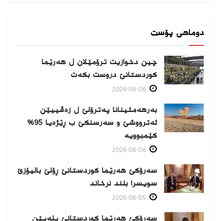
دوماهی پۆست
چین دخوازیت ترۆمێلان ل هەرێما
كوردستانێ دروست بكەت
2026-08-06
بەرهەمئینانا په‌ترۆلێ ل زه‌ڤییێن
ئەترووشێ و سەرسنكێ ب ڕێژەیا 95%
كێمبوویە
2026-08-06
سەرۆکێ هەرێما کوردستانێ ڕۆلێ بالیۆزێ
سویسرا بلند نرخاند
2026-08-05
سەرۆکێ هەرێما کوردستانێ پلەیێن