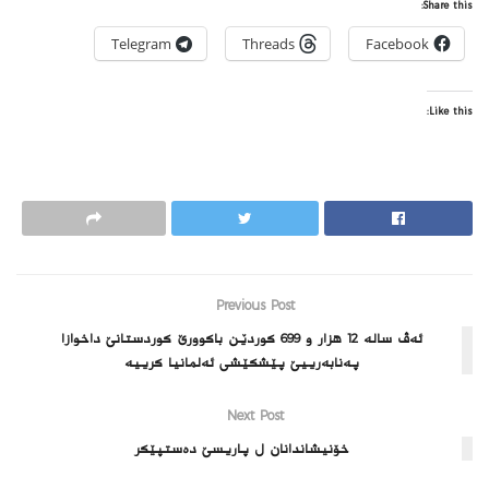
Share this:
Telegram
Threads
Facebook
Like this:
Previous Post
ئەڤ ساله‌ 12 هزار و 699 کوردێن باکوورێ کوردستانێ داخوازا
پەنابەرییێ پێشکێشی ئەلمانیا کرییە
Next Post
خۆنیشاندانان ل پاریسێ دەستپێکر