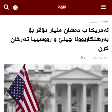
Home
جیهانی
ئه‌مریكا ب ده‌هان ملیار دۆلار بۆ
به‌رهنگاربوونا چینێ و رووسییا ته‌رخان
كرن
A
2022-12-24
A