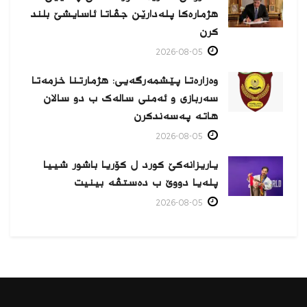
هژمارەكا پلەدارێن جڤاتا ئاسایشێ بلند
كرن
2026-08-05
وەزارەتا پێشمەرگەیی: هژمارتنا خزمەتا
سەربازی و ئەمنی سالەک ب دو سالان
هاتە پەسەندكرن
2026-08-05
یاریزانەكێ کورد ل کۆریا باشور شییا
پلەیا دووێ ب دەستڤە بینیت
2026-08-05