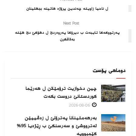
ل ناحیا زاویتە چەندین پرۆژە هاتینە بجهئینان
Next Post
په‌رتووكه‌كا تایبه‌ت ب دیرۆكا په‌روه‌ردێ ل دهۆكێ دێ هێتە
بەلاڤكرن
دوماهی پۆست
چین دخوازیت ترۆمێلان ل هەرێما
كوردستانێ دروست بكەت
2026-08-06
بەرهەمئینانا په‌ترۆلێ ل زه‌ڤییێن
ئەترووشێ و سەرسنكێ ب ڕێژەیا 95%
كێمبوویە