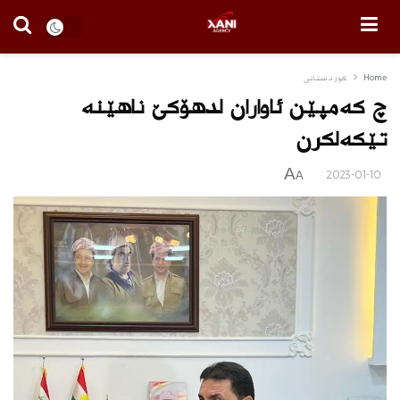
Home
كوردستانى
چ كه‌مپێن ئاواران لدهۆكێ ناهێنه‌
تێكه‌لكرن
A
2023-01-10
A