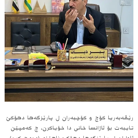
Xani News
رێڤه‌به‌ریا كۆچ و كۆچبه‌ران ل پارێزگه‌ها دهۆكێ
To install tap
and choose
تایبه‌ت بۆ ئاژانسا خانى دا خۆیاكرن، چ كه‌مپێن
Add to Home Screen