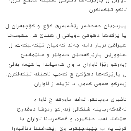
ئاواران ل پارێزگه‌ها دهۆكێ ناهێنه‌ (ده‌مج كرن)
ئانكو تێكه‌لكرن.
Continue in browser
پیرده‌یان جه‌حفه‌ر رێڤه‌به‌رێ كۆچ و كۆچبه‌ران ل
پارێزگه‌ها دهۆكێ دۆپاتى ل هندێ كر، حكومه‌تا
عیراقێ بریار دایه‌ چه‌ند كه‌مپان تێكه‌لبكه‌ت، ل
سنوورێن پارێزگه‌هێن هه‌ولێر و سلێمانیێ
ژبه‌ركو رێژا ئاواران د وان كه‌مپاندا یا كێمه‌ به‌لێ
ل پارێزگه‌ها دهۆكێ چ كه‌مپ ناهێنه‌ تێكه‌لكرن،
ژبه‌ركو هه‌مى كه‌مپ د تژینه‌ ژ ئاواران.
ناڤبرى دوپاتكر، ئه‌ڤه‌ ماوه‌كه‌ چ ئاواره‌
نه‌ڤه‌گه‌ریاینه‌ شنگالێ ژبه‌ركو ره‌وشا ده‌ڤه‌رێ
هێشتا نه‌یا جێگیره‌، و ڤه‌گه‌ریانا ئاواران یا
گرێدایه‌ ب جێبه‌جێكرنا وێ رێكه‌فتنا دناڤبه‌را