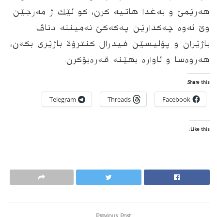
هه‌رێمێ و به‌غدا هاتیه‌ كرن، كو ئێك ژ مه‌رجێن
وێ ئه‌وه‌ چه‌كدارێن په‌كه‌كێ نه‌میننه‌ دناڤ
باژێران و پۆلیسێن فیدرال كنترۆلا باژێرى بكه‌ن،
هه‌روه‌سا و ئاواره‌ بهێنه‌ قه‌ره‌بۆكرن.
Share this:
Telegram
Threads
Facebook
Like this:
Previous Post