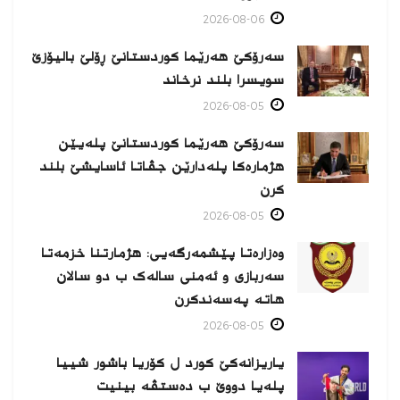
2026-08-06
سەرۆکێ هەرێما کوردستانێ ڕۆلێ بالیۆزێ
سویسرا بلند نرخاند
2026-08-05
سەرۆکێ هەرێما کوردستانێ پلەیێن
هژمارەكا پلەدارێن جڤاتا ئاسایشێ بلند
كرن
2026-08-05
وەزارەتا پێشمەرگەیی: هژمارتنا خزمەتا
سەربازی و ئەمنی سالەک ب دو سالان
هاتە پەسەندكرن
2026-08-05
یاریزانەكێ کورد ل کۆریا باشور شییا
پلەیا دووێ ب دەستڤە بینیت