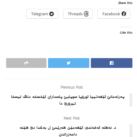
Share this:
Telegram
Threads
Facebook
Like this:
Previous Post
پەرلەمانێ ئێكه‌تییا ئورۆپا سوپایێ پاسداران ئێخستە دناڤ لیستا
تیرۆرێ دا
Next Post
د. نه‌هله‌ ئه‌فه‌ندی: ئێکەمێن ھەرێمێ ل بەغدا دێ ھێنە
دامەزراندن