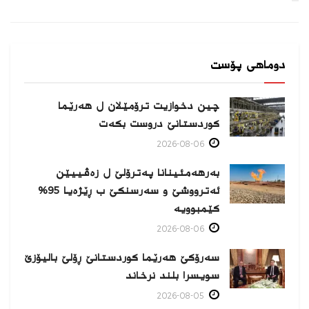
دوماهی پۆست
چین دخوازیت ترۆمێلان ل هەرێما
كوردستانێ دروست بكەت
2026-08-06
بەرهەمئینانا په‌ترۆلێ ل زه‌ڤییێن
ئەترووشێ و سەرسنكێ ب ڕێژەیا 95%
كێمبوویە
2026-08-06
سەرۆکێ هەرێما کوردستانێ ڕۆلێ بالیۆزێ
سویسرا بلند نرخاند
2026-08-05