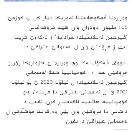
وه‌زاره‌تا ڤه‌گوهاستنا ئه‌مریكا دیار كر، ب كوژمێ
1.05 ملیۆن دۆلاران وان هێلا فڕۆكه‌ڤانی
(ڤێرجین ئه‌تلانتیك) سزادایه‌” ژ ئه‌گه‌رێ فڕینا
ئێك ژ‌ فڕۆكێن وان ل ئه‌سمانێ عێراقێ دا.
لدووڤ ڤه‌كۆلینه‌كا وێ وه‌زاره‌تێ‌، هژماره‌كا زۆر ژ
فڕۆكێن سه‌ر ب‌ كۆمپانییا هێلا ئه‌سمانی
(ڤێرجین ئه‌تلانتیك) ل ئیلۆنا 2020 ێ بۆ ئیلۆنا
2021 ێ” ل ئه‌سمانێ عێراقێ دا فرینه‌”، ئه‌و
كۆمپانییه‌ هاتییه‌‌ ئاگه‌هدار كرن، نابیت د
داهاتی دا فڕۆكێن وان ‌بێی وه‌رگرتنا مۆهڵه‌تی ل
ئه‌سمانێ عێراقێ دا بفرن.