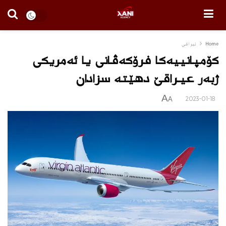
Home
ئیراقی
كۆمپانییه‌كا فرۆكه‌ڤانی یا ئه‌مریكی
ژبه‌ر عیـراقێ دهێته‌ سزادان
A
2023-01-18
A