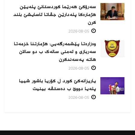
سەرۆکێ هەرێما کوردستانێ پلەیێن
هژمارەكا پلەدارێن جڤاتا ئاسایشێ بلند
كرن
2026-08-05
وەزارەتا پێشمەرگەیی: هژمارتنا خزمەتا
سەربازی و ئەمنی سالەک ب دو سالان
هاتە پەسەندكرن
2026-08-05
یاریزانەكێ کورد ل کۆریا باشور شییا
پلەیا دووێ ب دەستڤە بینیت
2026-08-05