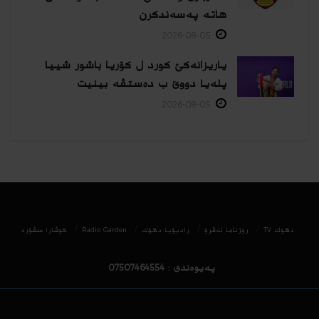
هاتە پەسەندكرن
2026-08-05
یاریزانەكێ کورد ل کۆریا باشور شییا
پلەیا دووێ ب دەستڤە بینیت
2026-08-05
دھوك TV
روژناما ئەڤرۆ
رادیۆیا دهۆك
Radio Garden
كوڤارا سڤۆره‌
پەیوەندی : 07507464554