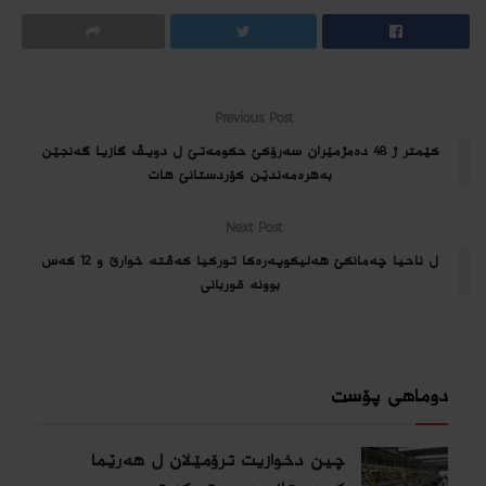
Previous Post
کێمتر ژ 48 دەمژمێران سەرۆکێ حکومەتێ ل دویڤ گازیا گەنجێن
بەهرەمەندێن کۆردستانێ هات
Next Post
ل ناحیا چەمانکێ هەلیکوپەرەکا تورکیا کەڤتە خوارێ و 12 کەس
بوونە قوربانی
دوماهی پۆست
چین دخوازیت ترۆمێلان ل هەرێما