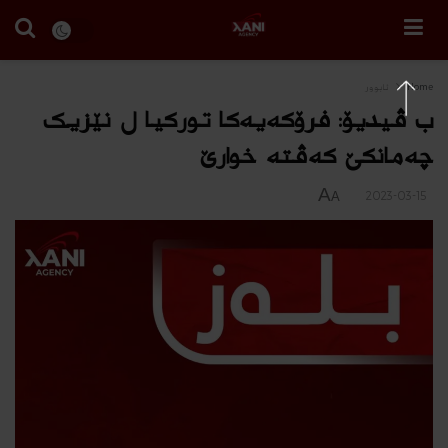
Home
ئابوور
ب ڤیدیۆ: فرۆکەیەکا تورکیا ل نێزیک
چەمانکێ کەڤتە خوارێ
A
2023-03-15
A