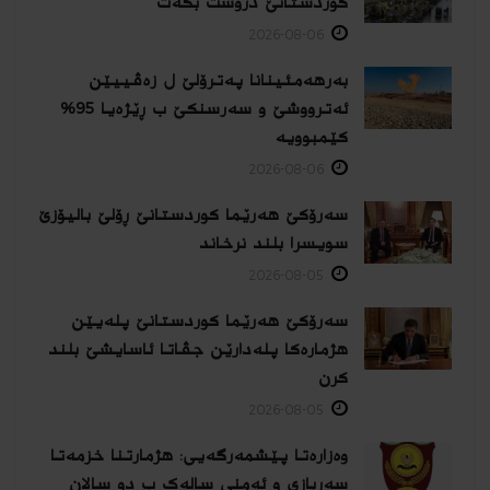
كوردستانێ دروست بكەت
2026-08-06
بەرهەمئینانا په‌ترۆلێ ل زه‌ڤییێن
ئەترووشێ و سەرسنكێ ب ڕێژەیا 95%
كێمبوویە
2026-08-06
سەرۆکێ هەرێما کوردستانێ ڕۆلێ بالیۆزێ
سویسرا بلند نرخاند
2026-08-05
سەرۆکێ هەرێما کوردستانێ پلەیێن
هژمارەكا پلەدارێن جڤاتا ئاسایشێ بلند
كرن
2026-08-05
وەزارەتا پێشمەرگەیی: هژمارتنا خزمەتا
سەربازی و ئەمنی سالەک ب دو سالان