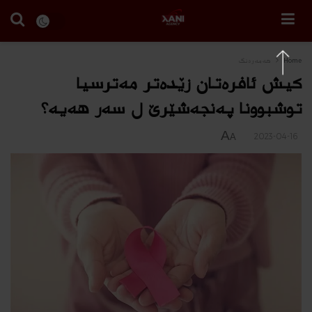
Home
هه‌مه‌ره‌نگ
كیش ئافره‌تان زێده‌تر مه‌ترسیا
توشبوونا په‌نجه‌شێرێ ل سه‌ر هه‌یه‌؟
A
2023-04-16
A