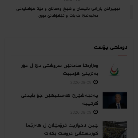
نێچیرڤان بارزانى: بالیسان و شێخ وەسانان و دۆلا خۆشناوەتی
مه‌لبه‌ندێ خه‌بات و تێكۆشانێ بوون
دوماهی پۆست
وەزارەتا سامانێن سروشتی دێ ل دۆر
بەنزینێ كۆمبیت
2026-08-09
پەنجەشێرێ هەستیكێن جۆ بایدنی
گرتییە
2026-08-09
چین دخوازیت ترۆمێلان ل هەرێما
كوردستانێ دروست بكەت