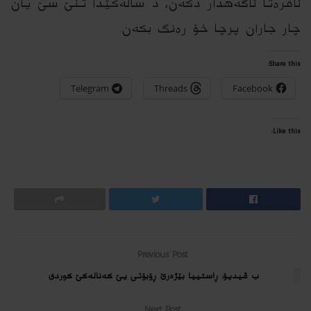
ئافره‌تا ئاگه‌هدار دكه‌ن، د ساله‌كێدا تنێ سێ یان
چار جاران پرچا خۆ ره‌نگ بكه‌ن.
Share this:
Telegram
Threads
Facebook
Like this:
Previous Post
ب ڤیدیۆ: ڕاستییا بێژەرێ ڕۆبۆتی یێ کەنالەکێ کوردی
Next Post