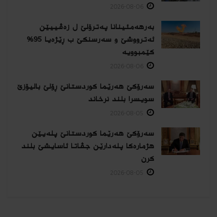
2026-08-06
بەرهەمئینانا په‌ترۆلێ ل زه‌ڤییێن
ئەترووشێ و سەرسنكێ ب ڕێژەیا 95%
كێمبوویە
2026-08-06
سەرۆکێ هەرێما کوردستانێ ڕۆلێ بالیۆزێ
سویسرا بلند نرخاند
2026-08-05
سەرۆکێ هەرێما کوردستانێ پلەیێن
هژمارەكا پلەدارێن جڤاتا ئاسایشێ بلند
كرن
2026-08-05