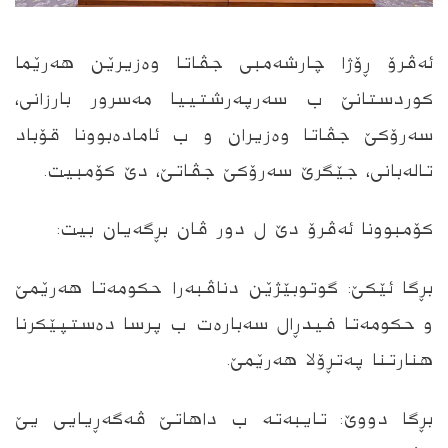
ئەڤرۆ ڕۆژا چارشەمبی جڤاتا وەزیرێن هەرێما
كوردستانێ ب سەرپەرشتییا مەسرور بارزانی،
سەرۆكێ جڤاتا وەزیران و ب ئامادەبوونا قۆباد
تالەبانی، جێگرێ سەرۆكێ جڤاتێ، دێ كۆمبیت.
كۆمبوونا ئەڤرۆ دێ ل دور ڤان بڕگەیان بیت:
بڕگا ئێكێ: گوتوبێژێن دناڤبەرا حكومەتا هەرێمێ
و حكومەتا فیدڕال سەبارەت ب پرسا دەستپێكرنا
هنارتنا پەتڕۆلا هەرێمێ.
بڕگا دووێ: تایبەتە ب داهاتێ ڤەگەڕیایی یێ