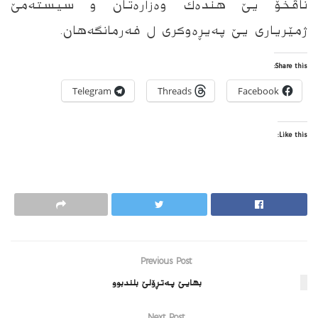
ناڤخۆ یێ هندەك وەزارەتان و سیستەمێ
ژمێریاری یێ پەیڕەوكری ل فەرمانگەهان.
Share this:
Telegram
Threads
Facebook
Like this:
Previous Post
بهایێ پەتڕۆلێ بلندبوو
Next Post