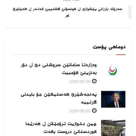
سەرۆك بارزانی پێشوازی ل كونسۆلێ گشتییێ قەتەر ل هەولێرێ
كر
دوماهی پۆست
وەزارەتا سامانێن سروشتی دێ ل دۆر
بەنزینێ كۆمبیت
2026-08-09
پەنجەشێرێ هەستیكێن جۆ بایدنی
گرتییە
2026-08-09
چین دخوازیت ترۆمێلان ل هەرێما
كوردستانێ دروست بكەت