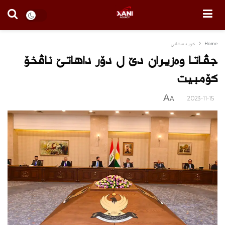
Home
كوردستانى
جڤاتا وەزیران دێ ل دۆر داهاتێ ناڤخۆ
كۆمبیت
A
2023-11-15
A