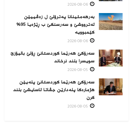
2026-08-06
بەرهەمئینانا په‌ترۆلێ ل زه‌ڤییێن
ئەترووشێ و سەرسنكێ ب ڕێژەیا 95%
كێمبوویە
2026-08-06
سەرۆکێ هەرێما کوردستانێ ڕۆلێ بالیۆزێ
سویسرا بلند نرخاند
2026-08-05
سەرۆکێ هەرێما کوردستانێ پلەیێن
هژمارەكا پلەدارێن جڤاتا ئاسایشێ بلند
كرن
2026-08-05