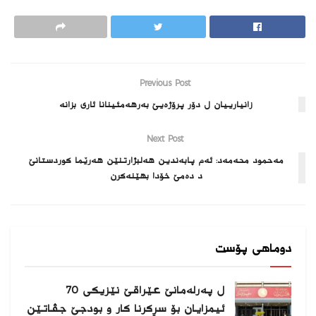
Previous Post
زانیارییان ل دۆر پرۆژه‌یێ به‌رهه‌مئینانا ئاری بزانه‌
Next Post
مەحمود محەمەد: ئەم پابەندین هەلبژارتنێن هەرێما كوردستانێ
د دەمێ خۆدا بهێنەكرن
دوماهی پۆست
ل پەرلەمانێ عێراقێ نێزیکی 70
ئیمزایان بۆ سڕکرنا کار و بودجێ جڤاتێن