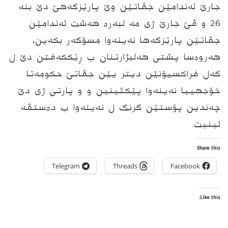
جارێ ئه‌ندامێن جڤاتێن وێ پارێزگه‌هێ دێ بنه‌
26 و ڤێ جارێ ژی مه‌ لبه‌ره‌ هه‌شت ئه‌ندامێن
جڤاتێن پارێزگه‌ها نه‌ینه‌وا مسۆگه‌ر بكه‌ین،
هه‌روه‌سا پشتی ھەلبژارتنان ب ڕێککەفتن دێ ل
گه‌ل فراكسیۆنێن دیتر یێن جڤاتێ حکومەتا
خۆجهییا نه‌ینه‌وا پێکئینین و و پارتی ژی دێ
چەندین پۆستێن گرنگ ل نه‌ینه‌وا ب ده‌ستڤه‌
ئینیت.
Share this:
Telegram
Threads
Facebook
Like this: