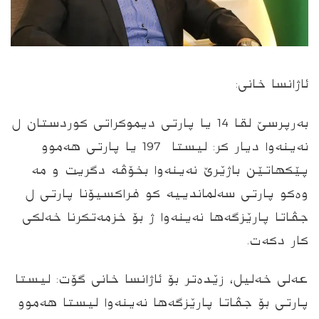
ئاژانسا خانی:
بەرپرسێ لقا 14 یا پارتی دیموكراتی كوردستان ل
نه‌ینه‌وا دیار كر: لیستا 197 یا پارتی ھەموو
پێکهاتێن باژێرێ نەینەوا بخۆڤه‌ دگریت و مه‌
وه‌كو پارتی سەلماندییه‌ كو فراكسیۆنا پارتی ل
جڤاتا پارێزگه‌ها نەینەوا ژ بۆ خزمه‌تكرنا خه‌لكی
كار دكه‌ت.
عەلی خەلیل، زێده‌تر بۆ ئاژانسا خانی گۆت: لیستا
پارتی بۆ جڤاتا پارێزگه‌ها نەینەوا لیستا ھەموو