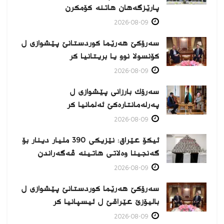
پارێزگەهان هاتنە کۆمکرن
2026-08-09
سەرۆکێ هەرێما کوردستانێ پێشوازی ل
کۆنسولا نوو یا بریتانیا کر
2026-08-09
سەرۆك بارزانی پێشوازی ل
پەرلەمانتارەكێ ئەلمانیا كر
2026-08-09
ئیکۆ عێراق: نێزیکی 390 ملیار دینار بۆ
گەنجینا وەلاتی هاتینە ڤەگەراندن
2026-08-09
سەرۆکێ هەرێما کوردستانێ پێشوازی ل
بالیۆزێ عێراقێ ل ئیسپانیا كر
2026-08-09