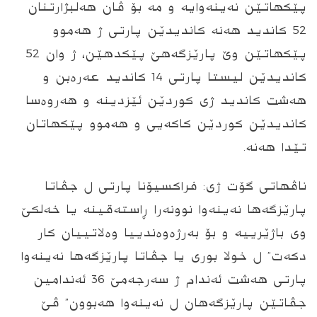
پێکھاتێن نەینەوایە و مه بۆ ڤان هه‌لبژارتنان‌
52 کاندید ھەنە کاندیدێن پارتی ژ ھەموو
پێکھاتێن وێ پارێزگه‌هێ پێكدهێن، ژ وان 52
کاندیدێن لیستا پارتی 14 کاندید عەرەبن و
ھەشت کاندید ژی کوردێن ئێزدینه‌ و هه‌روه‌سا
کاندیدێن کوردێن کاکەیی و ھەموو پێکھاتان
تێدا هه‌نه‌.
ناڤهاتی گۆت ژی: فراكسیۆنا پارتی ل جڤاتا
پارێزگه‌ها نەینەوا نوونه‌را ڕاستەقینە یا خەلكێ
وی باژێرییه‌ و بۆ بەرژەوەندییا وه‌لاتییان کار
دکەت” ل خولا بوری یا جڤاتا پارێزگه‌ها نه‌ینه‌وا
پارتی ھەشت ئەندام ژ سه‌رجه‌مێ 36 ئه‌ندامین
جڤاتێن پارێزگه‌هان ل نه‌ینه‌وا هه‌بوون” ڤێ