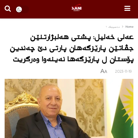
Home
دەسپێک ١
عەلی خەلیل: پشتی ھەلبژارتنێن
جڤاتێن پارێزگه‌هان پارتی دێ چەندین
پۆستان ل پارێزگه‌ها نەینەوا وەرگریت
A
2023-11-19
A