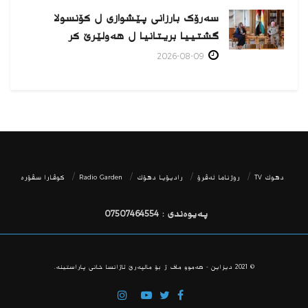
سەرۆک بارزانی پێشوازی ل کۆنسولا
گشتییا بریتانیا ل هەولێرێ كر
2026-08-09
دھوك TV
روژناما ئەڤرۆ
رادیۆیا دهۆك
Radio Garden
كوڤارا سڤۆره‌
پەیوەندی : 07507464554
© 2021
دیزاین - هه‌موو ماف ژ بۆ مالپه‌رێ ئاژانسا خانی پاراستینه‌.