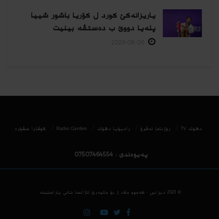
یاریزانەكێ کورد ل کۆریا باشور شییا
پلەیا دووێ ب دەستڤە بینیت
2026-08-05
دھوك TV
روژناما ئەڤرۆ
رادیۆیا دهۆك
Radio Garden
كوڤارا سڤۆره‌
پەیوەندی : 07507464554
© 2021
دیزاین - هه‌موو ماف ژ بۆ مالپه‌رێ ئاژانسا خانی پاراستینه‌.