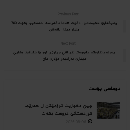
Previous Post
په‌یڤدارێ حكومه‌تێ : دڤێت هه‌تا ناڤه‌راستا حه‌فتییا بهێت 700
ملیار دینار بگه‌هن
Next Post
په‌رله‌مانتاره‌ك: حكومه‌تا عیراقێ بریارێن نوو بۆ بلندکرنا بهایێ
دیناری بەرامبەر دۆلاری دان
دوماهی پۆست
چین دخوازیت ترۆمێلان ل هەرێما
كوردستانێ دروست بكەت
2026-08-06