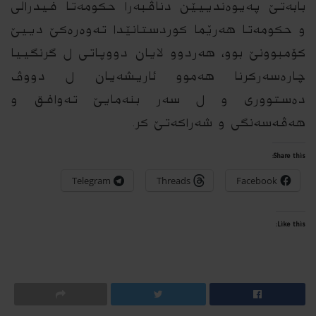
بابه‌تێ په‌یوه‌ندییێن دناڤبه‌را حكومه‌تا فیدرالى
و حكومه‌تا هه‌رێما كوردستانێدا ته‌وه‌ره‌كێ دییێ
كۆمبوونێ بوو، هه‌ردوو لایان دووپاتى ل گرنگییا
چاره‌سه‌ركرنا هه‌موو ئاریشه‌یان ل دووڤ
ده‌ستوورى و ل سه‌ر بنه‌مایێ ته‌وافق و
هه‌ڤه‌سه‌نگى و شه‌راكه‌تێ كر.
Share this:
Telegram
Threads
Facebook
Like this: