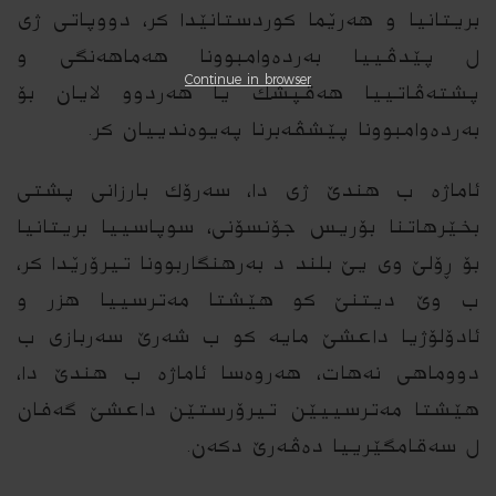
بریتانیا و هه‌رێما كوردستانێدا كر، دووپاتى ژى
ل پێدڤییا به‌رده‌وامبوونا هه‌ماهه‌نگى و
Continue in browser
پشته‌ڤاتییا هه‌ڤپشك یا هه‌ردوو لایان بۆ
به‌رده‌وامبوونا پێشڤه‌برنا په‌یوه‌ندییان كر.
ئاماژه‌ ب هندێ ژى دا، سه‌رۆك بارزانى پشتى
بخێرهاتنا بۆریس جۆنسۆنى، سوپاسییا بریتانیا
بۆ ڕۆلێ وى یێ بلند د به‌رهنگاربوونا تیرۆرێدا كر،
ب وێ دیتنێ كو هێشتا مه‌ترسییا هزر و
ئادۆلۆژیا داعشێ مایه‌ كو ب شه‌رێ سه‌ربازى ب
دووماهى نه‌هات، هه‌روه‌سا ئاماژه‌ ب هندێ دا،
هێشتا مه‌ترسییێن تیرۆرستێن داعشێ گه‌فان
ل سه‌قامگێرییا ده‌ڤه‌رێ دكه‌ن.