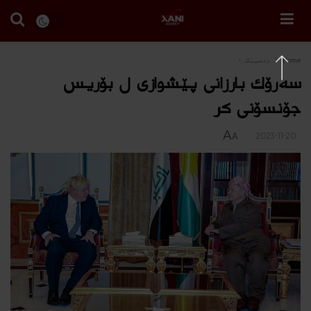
Home
دەسپێک ١
سه‌رۆك بارزانى پێشوازى ل بۆریس
جۆنسۆنى كر
A
2023-11-20
A