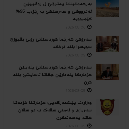
بەرهەمئینانا په‌ترۆلێ ل زه‌ڤییێن
ئەترووشێ و سەرسنكێ ب ڕێژەیا 95%
كێمبوویە
2026-08-06
سەرۆکێ هەرێما کوردستانێ ڕۆلێ بالیۆزێ
سویسرا بلند نرخاند
2026-08-05
سەرۆکێ هەرێما کوردستانێ پلەیێن
هژمارەكا پلەدارێن جڤاتا ئاسایشێ بلند
كرن
2026-08-05
وەزارەتا پێشمەرگەیی: هژمارتنا خزمەتا
سەربازی و ئەمنی سالەک ب دو سالان
هاتە پەسەندكرن
2026-08-05