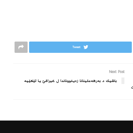
Tweet
Next Post
باشیك د بەرهەمئینانا زەیتووناندا ل عیراقێ یا ئێكێیە
ت