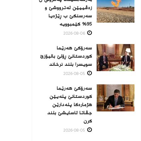
زه‌ڤییێن ئەترووشێ و
سەرسنكێ ب ڕێژەیا
95% كێمبوویە
2026-08-06
سەرۆکێ هەرێما
کوردستانێ ڕۆلێ بالیۆزێ
سویسرا بلند نرخاند
2026-08-05
سەرۆکێ هەرێما
کوردستانێ پلەیێن
هژمارەكا پلەدارێن
جڤاتا ئاسایشێ بلند
كرن
2026-08-05