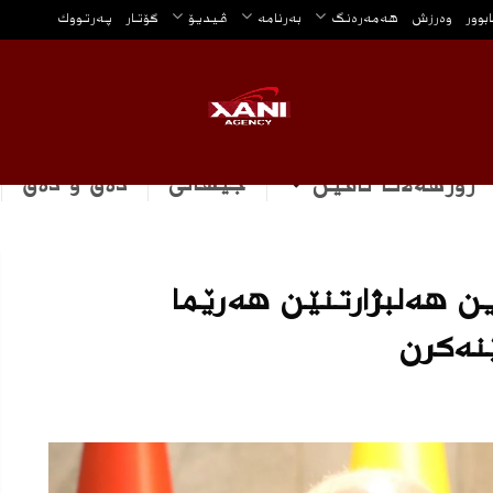
ابوور
وه‌رزش
هه‌مه‌ره‌نگ
بەرنامە
ڤیدیۆ
گۆتار
په‌رتووك
جیهانی
دەق و دەق
رۆژهه‌لاتا ناڤین
ین هەلبژارتنێن هەرێما
نەكرن