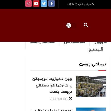
هەینی, ئاب 7, 2026
ئابوور
ساخله‌می
هه‌مه‌ره‌نگ
ڤیدیو
دوماهی پۆست
چین دخوازیت ترۆمێلان
ل هەرێما كوردستانێ
دروست بكەت
2026-08-06
بەرهەمئینانا په‌ترۆلێ ل