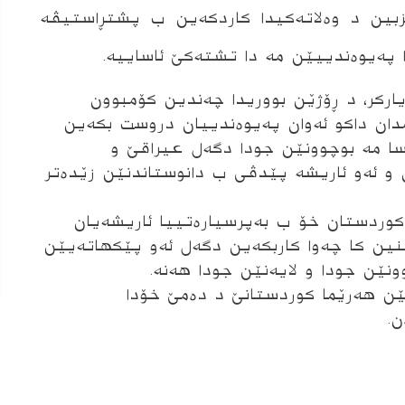
بین د وەلاتەكیدا كاردكەین ب پشتڕاستیڤە
ا پەیوەندییێن مە دا تشتەكێ ئاساییە.
اركر، د ڕۆژێن بووریدا چەندین كۆمبوون
امدان داكو ئەوان پەیوەندییان دروست بكەین
ەسا مە بوچوونێن جودا دگەل عیراقێ و
ن و ئەو ئاریشە پێدڤی ب دانوستاندنێن زێدەتر
کوردستان خۆ ب بەپرسیارەتییا ئاریشەیان
نین كا چەوا كاربكەین دگەل ئەو پێكهاتەیێن
نێن جودا و لایەنێن جودا هەنە.
نێن هەرێما كوردستانێ د دەمێ خۆدا
ن.