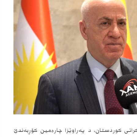
اتی کوردستان، د په‌راوێزا چارەمین کۆڕبەندێ