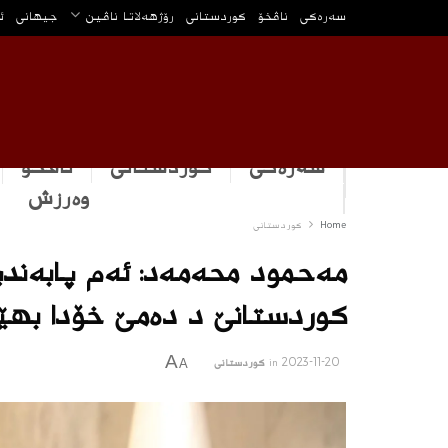
سه‌ره‌كی
ناڤخۆ
كوردستانى
رۆژهه‌لاتا ناڤین
جیهانی
ئ
سەرەکی
كوردستانى
ناڤخۆ
وه‌رزش
Home
كوردستانى
مەحمود محەمەد: ئەم پابەند
كوردستانێ د دەمێ خۆدا بهێ
A
2023-11-20
in
كوردستانى
A