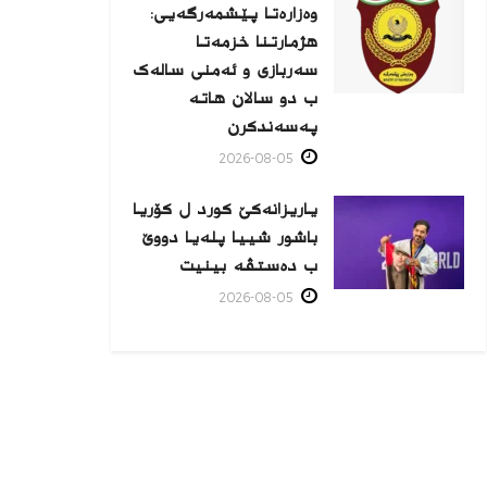
وەزارەتا پێشمەرگەیی:
هژمارتنا خزمەتا
سەربازی و ئەمنی سالەک
ب دو سالان هاتە
پەسەندكرن
2026-08-05
یاریزانەكێ کورد ل کۆریا
باشور شییا پلەیا دووێ
ب دەستڤە بینیت
2026-08-05