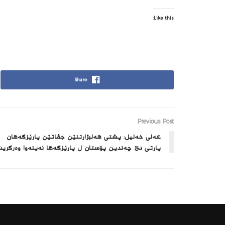
Like this:
Share
Previous Post
عەلی خەلیل: پشتی ھەلبژارتنێن جڤاتێن پارێزگه‌هان
پارتی دێ چەندین پۆستان ل پارێزگه‌ها نەینەوا وەرگری