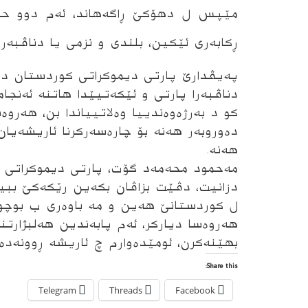
مێپس ل دهۆكێ ڕاگەهاند، ئەم دوو حز
ڕكابەری ئێكین، بلندی و نزمی یا دناڤبەر
پەیڤدارێ پارتی دیموکراتی کوردستان دی
دناڤبەرا پارتی و ئێكەتیێدا هاتنە ئەنج
كو د بەرژەوەندییا وەلاتییاندا بن، هەرو
دەوروبەر هەنە بۆ چارەسەركرنا ئاریشەیا
هەنه‌.
مەحمود محەمەد گۆت، پارتی دیموکراتی 
دزانیت، دڤێت بزاڤان بكەین رێكەكێ ببی
ل كوردستانێ هەین و مە باوەری ب بوچوو
هەروەسا دیاركر، ئەم پابەندین هەلبژارت
بهێنەكرن، ئومێدەوارم چ ئاریشە ڕوونەدە
Share this:
Telegram
Threads
Facebook