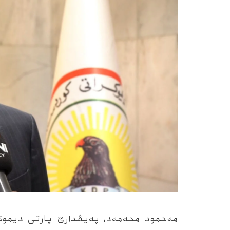
مەحمود محەمەد، پەیڤدارێ پارتی دیموکر