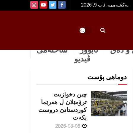
یەکشەممە, ئاب 9, 2026
و دەق
ئابوور
ساخله‌می
ڤیدیو
دوماهی پۆست
چین دخوازیت
ترۆمێلان ل هەرێما
كوردستانێ دروست
بكەت
2026-08-06