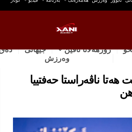
انی
ئابوور
وه‌رزش
هه‌مه‌ره‌نگ
بەرنامە
ڤیدیۆ
گۆتار
خۆ
رۆژهه‌لاتا ناڤین
جیهانی
دەق 
وه‌رزش
هه‌تا ناڤه‌راستا حه‌فتییا