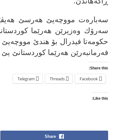
ڕاگه‌هاندن.
سه‌باره‌ت مووچه‌یێ هه‌رسێ هه‌یڤێ
سه‌رۆك وه‌زیرێن هه‌رێما كوردستانێ د
حكومه‌تا فیدرال بۆ هندێ مووچه‌یێ
فه‌رمانبه‌رێن هه‌رێما كوردستانێ یێ
Share this:
Telegram
Threads
Facebook
Like this:
Share