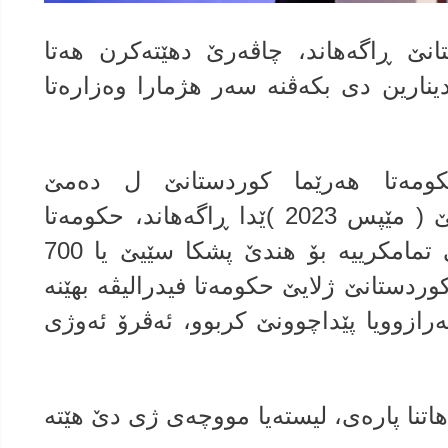
انێ ڕاگه‌هاند، چاڤه‌رێ دهێته‌كرن هه‌تا
ه‌فتییا بهێت 700 ملیار دینارین دى بكه‌ڤنه‌ سه‌ر هژمارا وه‌زاره‌تا
كومه‌تا هه‌رێما كوردستانێ ل ده‌مێ
پشكداریكرنێ د كۆربه‌ندێ چارێ یێ ( مێپس 2023 )ێدا ڕاگه‌هاند، حكومه‌تا
هه‌رێما كوردستانێ نڤیسیناا فه‌رمی تمامكرییه‌ بۆ هندێ پشكا سێیێ یا 700
ردستانێ ژلایێ حكومه‌تا فیدرالیڤه‌ بهێنه‌
‌رازوویا پێداچوونێ كربوو، ئه‌ڤرۆ ئه‌وژى
نا پاره‌ى، لیسته‌یا مووچه‌ى ژى دێ هێته‌