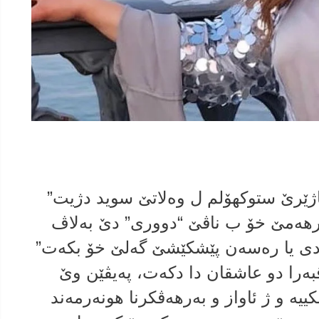
باژێرێ ستوكهۆلم ل وه‌لاتێ سوید دژیت”
بەرهەمێ خۆ ب ناڤێ “دووری” دێ به‌لاڤ
ردی یا رەسەن پێشکێشێ گه‌لێ خۆ بكه‌ت”
ڤبه‌را دو عاشقان دا دكه‌ت، په‌یڤێن وێ
ه‌ و ژ ئاواز و به‌رهه‌ڤكرنا هونه‌رمه‌ند