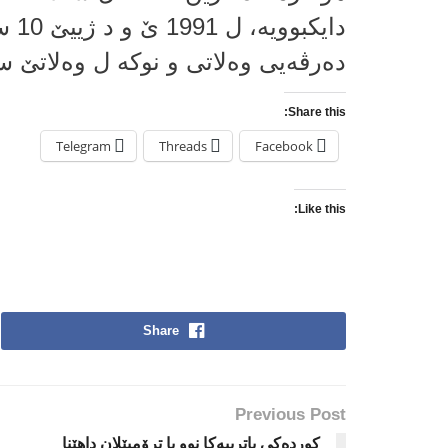
دایک
ده‌رڤه‌یی وه‌لاتی و نوكه‌ ل وه‌لاتێ 
Share this:
Telegram
Threads
Facebook
Like this:
Share
Previous Post
كورده‌كى پاترییه‌كا نوو یا ترۆمبێلان داهێنا