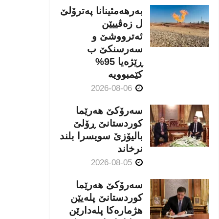
بەرهەمئینانا په‌ترۆلێ
ل زه‌ڤییێن
ئەترووشێ و
سەرسنكێ ب
ڕێژەیا 95%
كێمبوویە
2026-08-06
سەرۆکێ هەرێما
کوردستانێ ڕۆلێ
بالیۆزێ سویسرا بلند
نرخاند
2026-08-05
سەرۆکێ هەرێما
کوردستانێ پلەیێن
هژمارەكا پلەدارێن