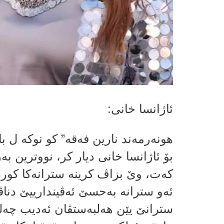
ئاژانسا خانی:
هونەرمەند نارین فەقە” كو نوكه‌ ل 
بۆ ئاژانسا خانی دیار كر، نووترین 
كه‌ت، وێ بزاڤ كرینه‌ سترانه‌كا کو
ئه‌و سترانه‌ به‌حسێ ئه‌ڤیندارییێ دنا
سترانێ یێن هه‌لبه‌ستڤان ئەدیب چەلکیی