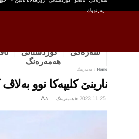
سه‌ره‌كی
ناڤخۆ
كوردستانى
رۆژهه‌لاتا ناڤین
جیه
په‌رتووك
سەرەکی
كوردستانى
ناڤ
هه‌مه‌ره‌نگ
Home
هه‌مه‌ره‌نگ
نارینێ كلیپه‌كا نوو به‌لاڤ 
A
2023-11-25
in
هه‌مه‌ره‌نگ
A