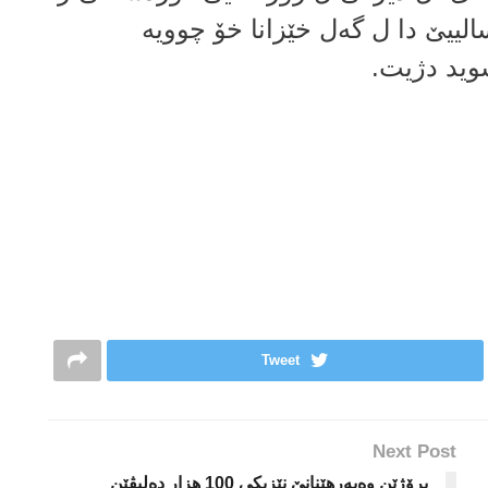
بوویە، ل 1991 ێ و د ژییێ 10 سالییێ دا ل گەل خێزانا خۆ چوویه‌
سوید دژیت.
Tweet
Next Post
پرۆژێن وه‌به‌رهێنانێ نێزیكی 100 هزار ده‌لیڤێن