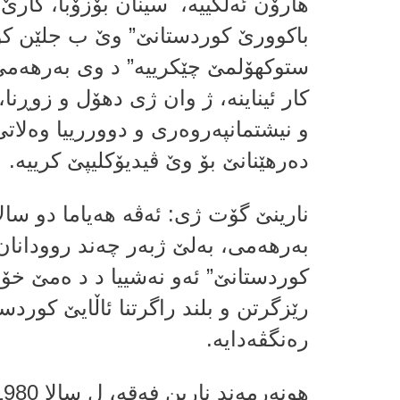
هارۆن ئەلکییه‌، سینان بۆزۆبا، کارێ
باكوورێ كوردستانێ” وێ ب جلێن كور
ستوكهۆلمێ چێكرییه‌” د وی بەرهەمی
کار ئیناینە، ژ وان ژی دهۆل و زوڕنا،
و نیشتمانپەروەری و دووررییا وه‌لات
دەرهێنانێ بۆ وێ ڤیدیۆکلیپێ کرییە.
نارینێ گۆت ژی: ئه‌ڤه‌ هه‌یاما دو سال
بەرهەمی، بەلێ ژبه‌ر چەند روودانان
کوردستانێ” ئه‌و نه‌شییا د د ه‌مێ خۆ
رێزگرتن و بلند راگرتنا ئاڵایێ کورد
ره‌نگڤه‌دایه‌.