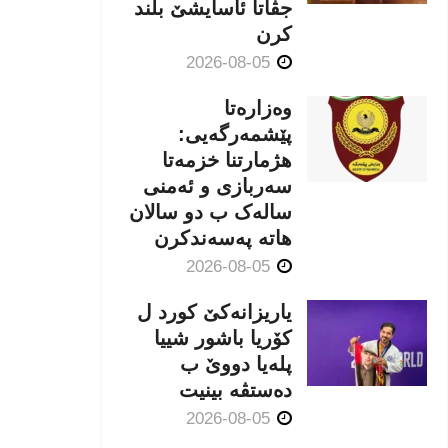
جڤاتا ئاسایشێ بلند
كرن
2026-08-05
وەزارەتا
پێشمەرگەیی:
هژمارتنا خزمەتا
سەربازی و ئەمنی
سالەک ب دو سالان
هاتە پەسەندكرن
2026-08-05
یاریزانەكێ کورد ل
کۆریا باشور شییا
پلەیا دووێ ب
دەستڤە بینیت
2026-08-05