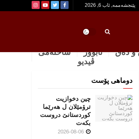
پێنجشەممە, ئاب 6, 2026
و دەق
ئابوور
ساخله‌می
ڤیدیو
دوماهی پۆست
چین دخوازیت
ترۆمێلان ل هەرێما
كوردستانێ دروست
بكەت
2026-08-06