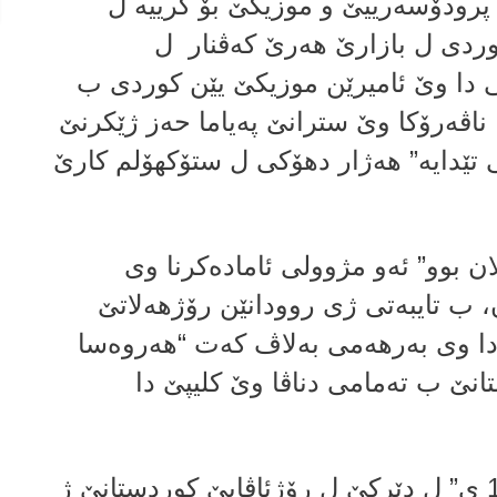
 پرودۆسه‌رییێ و موزیکێ بۆ کرییە ل
دی ل بازارێ هه‌رێ كه‌ڤنار ل
 دا وێ ئامیرێن موزیکێ یێن کوردی ب
 ناڤه‌رۆكا وێ سترانێ پەیاما حه‌ز ژێكرنێ
ی تێدایه‌” هەژار دهۆکی ل ستۆکهۆلم کارێ
ان بوو” ئه‌و مژوولی ئامادەکرنا وی
، ب تایبەتی ژی روودانێن رۆژهەلاتێ
دا وی به‌رهه‌می به‌لاڤ كه‌ت “هه‌روه‌سا
ستانێ ب تەمامی دناڤا وێ کلیپێ دا
هونه‌رمه‌ند نارین فەقە، ل سالا 1980 ی” ل دێرکێ ل رۆژئاڤایێ کوردستانێ ژ