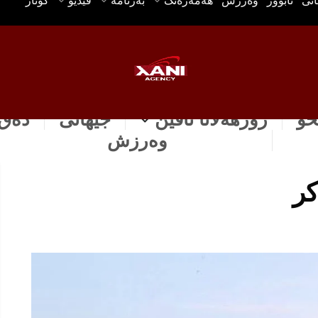
انی
ئابوور
وه‌رزش
هه‌مه‌ره‌نگ
بەرنامە
ڤیدیۆ
گۆتار
خۆ
رۆژهه‌لاتا ناڤین
جیهانی
دەق 
وه‌رزش
كر