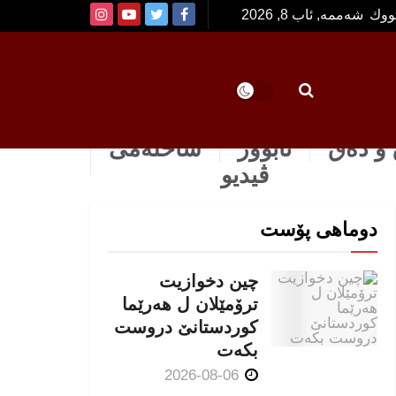
تووك
شەممە, ئاب 8, 2026
و دەق
ئابوور
ساخله‌می
ڤیدیو
دوماهی پۆست
چین دخوازیت
ترۆمێلان ل هەرێما
كوردستانێ دروست
بكەت
2026-08-06