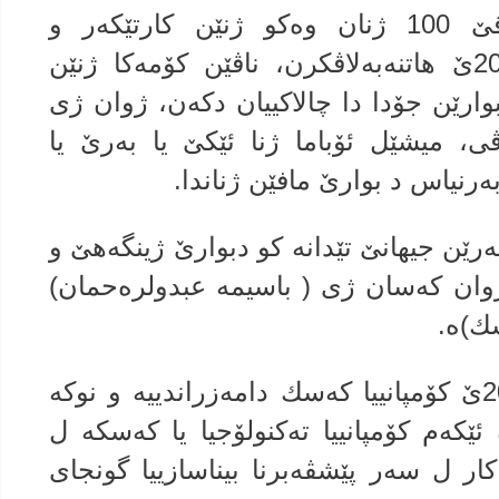
ل تۆرا جیهانییا بی بی سی ناڤێ 100 ژنان وه‌كو ژنێن كارتێكه‌ر و
ئیلهامبه‌خشێن جیهانێ بۆ سالا 2023ێ هاتنه‌به‌لاڤكرن، ناڤێن كۆمه‌كا ژنێن
بوارێن جۆدا دا چالاكییان دكه‌ن، ژوان ژی
ڤی، میشێل ئۆباما ژنا ئێكێ یا به‌رێ یا
به‌رنیاس د بوارێ مافێن ژناندا.
 كارتێكه‌رێن جیهانێ تێدانه‌ كو دبوارێ ژینگه‌هێ و
ژوان كه‌سان ژی ( باسیمه‌ عبدولره‌حمان)
سك)ه‌.
باسیمه‌ عبدولره‌حمانێ ل سالا 2017ێ كۆمپانییا كه‌سك دامه‌زراندییه‌ و نوكه‌
ك ئێكه‌م كۆمپانییا ته‌كنولۆجیا یا كه‌سكه‌ ل
 ل سه‌ر پێشڤه‌برنا بیناسازییا گونجاى