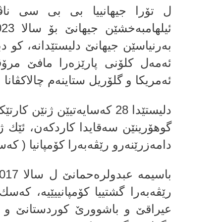
به‌رنیاسێن جیهانێ دلیستێدانه‌، كو د
ئه‌مه‌ل كلۆنی پارێزه‌را مافێ مرۆ
ئه‌مریكا و گلۆریل ستاینه‌م چالاكڤانا 
دلیستێدا 28 كه‌سایه‌تیێن ژنێن
گوهۆرینێن سه‌قایدا كاردكه‌ن، ئێك 
دامه‌زرێنه‌رو رێڤه‌به‌را كۆمپانیا ( كه‌
رێڤه‌به‌را گشتییا كۆمپانییێیه‌‌، كه‌س
عیراقێ و باشوورێ كوردستانێ و كار