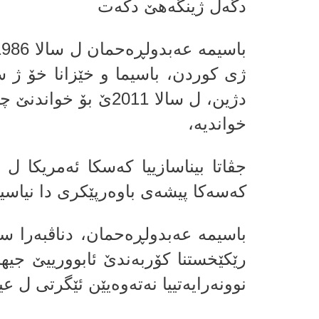
دگه‌ل ژینگه‌هێ دكه‌ت
دژین، ل سالا 2011ێ بۆ 
خواندیه‌،
كه‌سه‌كا پیشه‌ی باوه‌رپێكرى دا نیاسی
رێكێخستنا كۆربه‌ندێ ئابوورییێ جی
نوونه‌رایه‌تییا نه‌ته‌وه‌یێن ئێگرتی ل ع