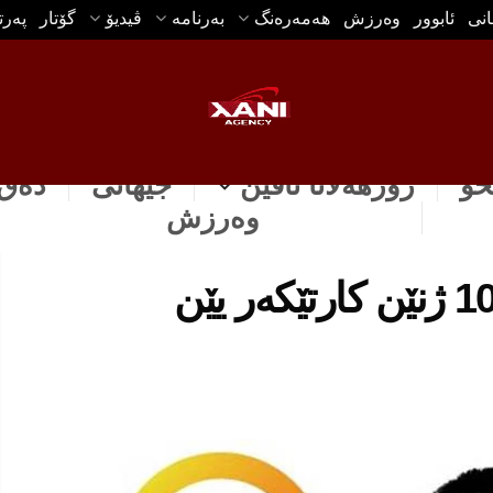
انی
ئابوور
وه‌رزش
هه‌مه‌ره‌نگ
بەرنامە
ڤیدیۆ
گۆتار
په‌ر
خۆ
رۆژهه‌لاتا ناڤین
جیهانی
دەق 
وه‌رزش
ژنه‌كا كورد د رێزبه‌ندییا 100 ژنێن كارتێكه‌ر یێن