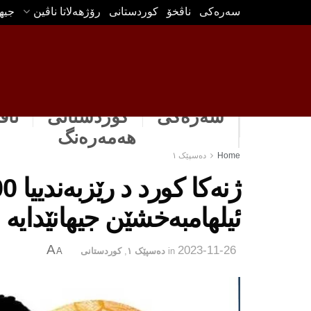
سه‌ره‌كی
ناڤخۆ
كوردستانى
رۆژهه‌لاتا ناڤین
جیه
سەرەکی
كوردستانى
ناڤ
هه‌مه‌ره‌نگ
Home
دەسپێک ١
ئیلهامبه‌خشێن جیهانێدایه‌
A
2023-11-26
in
دەسپێک ١
,
كوردستانى
A