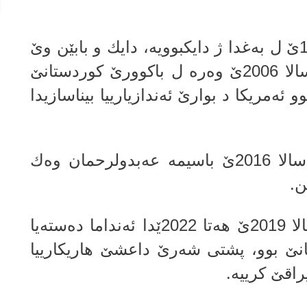
باسیمە عەبدولڕەحمان ل سالا 1986ێ ل به‌غدا ژ دایكبوویه‌، دایك و بابێن وێ
ژی كوردن، باسیما و خێزانا خۆ ژ سالا 2006ێ وه‌ره‌ ل باكوورێ كوردستانێ
خواندنێ چوو‌ ئه‌مریكا د بوارێ ئه‌ندازیارییا بیناسازیدا
جڤاتا بیناسازییا كه‌سكا ئه‌مریكا ل سالا 2016ێ باسیمه‌ عه‌بدولرحمان وه‌ك
ن.
باسیمە عەبدولڕەحمان، دناڤبه‌را سالا 2019ێ هه‌تا 2022ێدا ئه‌نداما ده‌سته‌یا
هانێ بوو، پشتی شه‌رێ داعشێ هاریكارییا
یراقێ كرییه‌.