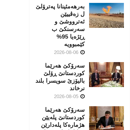
بەرهەمئینانا په‌ترۆلێ
ل زه‌ڤییێن
ئەترووشێ و
سەرسنكێ ب
ڕێژەیا 95%
كێمبوویە
2026-08-06
سەرۆکێ هەرێما
کوردستانێ ڕۆلێ
بالیۆزێ سویسرا بلند
نرخاند
2026-08-05
سەرۆکێ هەرێما
کوردستانێ پلەیێن
هژمارەكا پلەدارێن