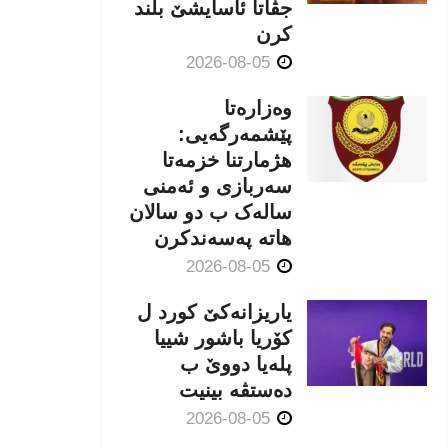
جڤاتا ئاسایشێ بلند
كرن
2026-08-05
وەزارەتا
پێشمەرگەیی:
هژمارتنا خزمەتا
سەربازی و ئەمنی
سالەک ب دو سالان
هاتە پەسەندكرن
2026-08-05
یاریزانەكێ کورد ل
کۆریا باشور شییا
پلەیا دووێ ب
دەستڤە بینیت
2026-08-05