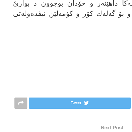
‌كا داهێنه‌ر و خۆدان بوچوون د بوارێ
و بۆ گه‌له‌ك كۆر و كۆمه‌لێن نیڤده‌وله‌تی
Tweet
Next Post