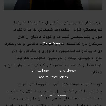
وەزیرا کار و کاروبارێن جڤاكی ل حكومه‌تا هه‌رێما
كوردستانێ گۆت: سندووقا شیاندنێ بۆ خزمەتکرنا
خودان پێدڤییێن تایبەت و کورتەبالایان ل ڤان
Xani News
نێزیكان دێ کەڤیتە کار و كۆمكرنا داهاتی و خەرجكرنا
وی د بیاڤێ ساخله‌مییێ و ئابووری و جڤاكی بۆ وان
ته‌خ و چینای، ئێکە ژ بەرنامێن حکومەتا هەرێما
کوردستانێ کو مەره‌ما سەرەکی گرنگیدانە ب وان ته‌خ و
To install tap
and choose
چینان.
Add to Home Screen
کوێستان محەمەد، گۆت ژی، سندووقا شیاندن و
چاڤدێرییا كێم ئەندامان ل یاسایا سالا 2011 ێ” هاتییە
Continue in browser
و نه‌هاتییه‌ بجهئینان، د ڤێ كابینێ دا پەیڕەوێ وێ
هاتییه‌ ئامادەكرن و ب زۆرینا دەنگێن جڤاتا وەزیران و