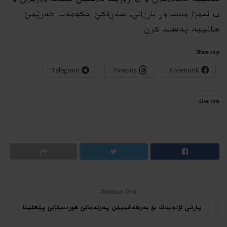
ب ئیمزا مەسرور بارزانی، سەرۆكێ حكومەتا هەرێمێ
هاتییه‌ پەسند كرن.
Share this:
Telegram
Threads
Facebook
Like this:
Previous Post
پارتى لژنه‌یه‌ك بۆ به‌رهه‌ڤییێن په‌رله‌مانێ كوردستانێ پێكئینا