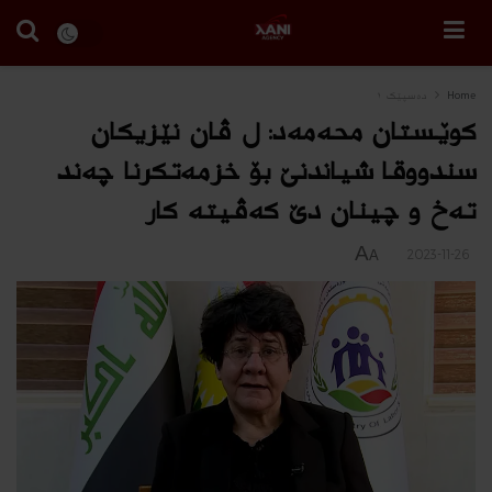
Home
دەسپێک ١
کوێستان محەمەد: ل ڤان نێزیكان
سندووقا شیاندنێ بۆ خزمەتکرنا چەند
ته‌خ و چینان دێ كەڤیتە كار
A
2023-11-26
A