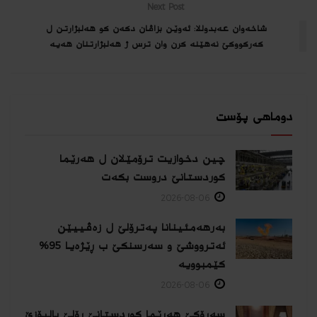
Next Post
شاخه‌وان عه‌بدوللا: ئه‌وێن بزاڤان دكه‌ن كو هه‌لبژارتن ل
كه‌ركووكێ نه‌هێنه‌ كرن وان ترس ژ هه‌لبژارتنان هه‌یه‌
دوماهی پۆست
چین دخوازیت ترۆمێلان ل هەرێما
كوردستانێ دروست بكەت
2026-08-06
بەرهەمئینانا په‌ترۆلێ ل زه‌ڤییێن
ئەترووشێ و سەرسنكێ ب ڕێژەیا 95%
كێمبوویە
2026-08-06
سەرۆکێ هەرێما کوردستانێ ڕۆلێ بالیۆزێ