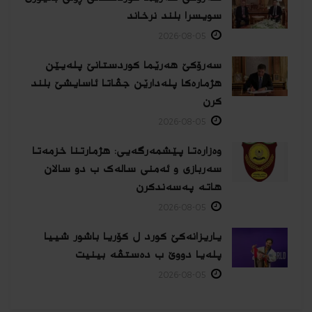
سویسرا بلند نرخاند
2026-08-05
سەرۆکێ هەرێما کوردستانێ پلەیێن
هژمارەكا پلەدارێن جڤاتا ئاسایشێ بلند
كرن
2026-08-05
وەزارەتا پێشمەرگەیی: هژمارتنا خزمەتا
سەربازی و ئەمنی سالەک ب دو سالان
هاتە پەسەندكرن
2026-08-05
یاریزانەكێ کورد ل کۆریا باشور شییا
پلەیا دووێ ب دەستڤە بینیت
2026-08-05