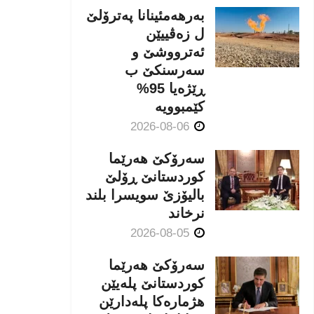
بەرهەمئینانا په‌ترۆلێ
ل زه‌ڤییێن
ئەترووشێ و
سەرسنكێ ب
ڕێژەیا 95%
كێمبوویە
2026-08-06
سەرۆکێ هەرێما
کوردستانێ ڕۆلێ
بالیۆزێ سویسرا بلند
نرخاند
2026-08-05
سەرۆکێ هەرێما
کوردستانێ پلەیێن
هژمارەكا پلەدارێن