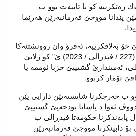
ه‌ك رەتكرییە كو یا تایبەت بوو ب
ن پێدانا مووچێ فه‌رمانبه‌رێن هەرێما
دا.
 خۆ به‌لاڤكرییه‌، ئەڤرۆ وان روونشتنه‌كا
تایبەت هەبوویە ب داخوازییا ژمارە (227 / فیدرالی / 2023) ێ” كو ژلایێ
، ئەمیندارێ گشتییێ حزبا ئوممە یا
ێ تۆمار كربوو.
بوو ب خەرجكرنا شایستەیێن دارایی یێن
ووڤ ئه‌وا د یاسایا بودجەیێ گشتییێ
گەل پابەندكرنا حكومەتا فیدڕالی ب
 بۆ دابینكرنا مووچێ فەرمانبەرێن