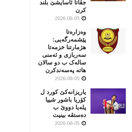
جڤاتا ئاسایشێ بلند
كرن
2026-08-05
وەزارەتا
پێشمەرگەیی:
هژمارتنا خزمەتا
سەربازی و ئەمنی
سالەک ب دو سالان
هاتە پەسەندكرن
2026-08-05
یاریزانەكێ کورد ل
کۆریا باشور شییا
پلەیا دووێ ب
دەستڤە بینیت
2026-08-05