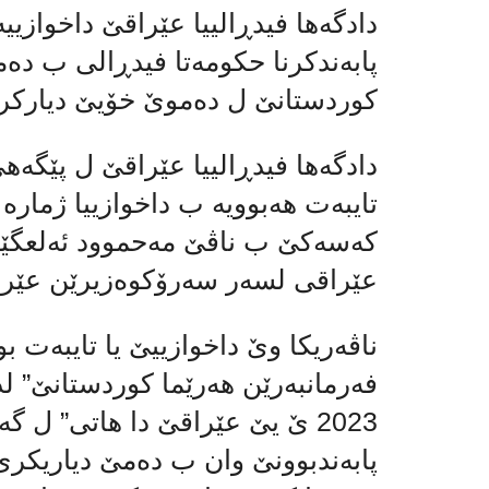
دادگه‌ها فیدڕالییا عێراقێ داخوازیی
پابەندكرنا حكومەتا فیدڕالی ب ده‌مێ
كوردستانێ ل ده‌موێ خۆیێ دیاركری
دادگه‌ها فیدڕالییا عێراقێ ل پێگەهێ
كەسه‌كێ ب ناڤێ مەحموود ئەلعگێلی
عێراقی لسەر سەرۆكوەزیرێن عێراق
ناڤه‌ریكا وێ داخوازییێ یا تایبەت 
فەرمانبەرێن هەرێما كوردستانێ” لد
2023 ێ یێ عێراقێ دا هاتی” ل 
پابەندبوونێ وان ب ده‌مێ دیاریكری