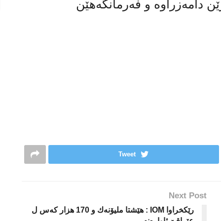
ێن دامەزراوە و فەرمانگەهێن
Tweet
Next Post
رێکخراوا IOM : هێشتا ملیۆنه‌ك و 170 هزار کەس ل
عێراقێ ئاوارەنه‌