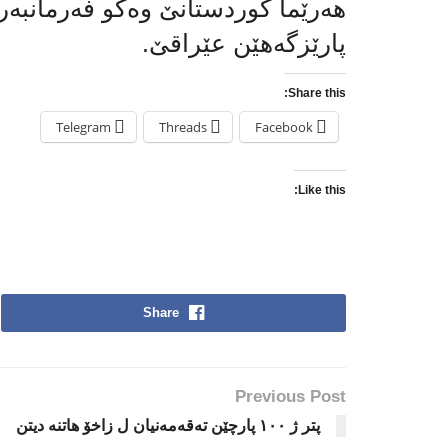
هەرێما كوردستانێ وەكو فەرمانبەر
پارێزگه‌هێن عێراقێ.
Share this:
Telegram
Threads
Facebook
Like this:
Share
Previous Post
پتر ژ ۱۰۰ پارچێن تەقەمەنیان ل زاخۆ هاتنە دیتن