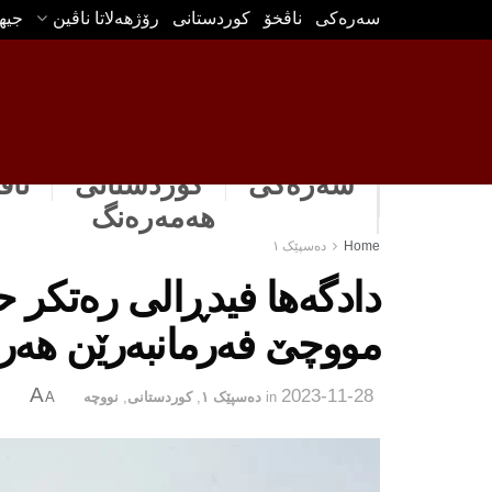
سه‌ره‌كی
ناڤخۆ
كوردستانى
رۆژهه‌لاتا ناڤین
جیه
سەرەکی
كوردستانى
ناڤ
هه‌مه‌ره‌نگ
Home
دەسپێک ١
دادگه‌ها فیدڕالی رەتكر ح
مووچێ فەرمانبەرێن هه‌رێ
A
2023-11-28
in
دەسپێک ١
,
كوردستانى
,
نووچه‌
A