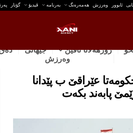
انی
ئابوور
وه‌رزش
هه‌مه‌ره‌نگ
بەرنامە
ڤیدیۆ
گۆتار
په‌ر
خۆ
رۆژهه‌لاتا ناڤین
جیهانی
دەق 
وه‌رزش
كومەتا عێراقێ ب پێدانا
مێ پابەند بكه‌ت