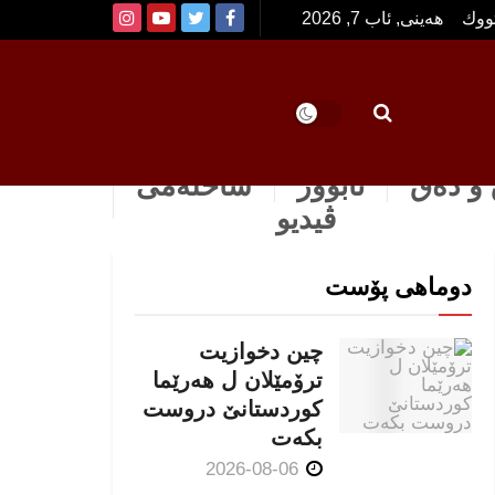
تووك
هەینی, ئاب 7, 2026
و دەق
ئابوور
ساخله‌می
ڤیدیو
دوماهی پۆست
چین دخوازیت
ترۆمێلان ل هەرێما
كوردستانێ دروست
بكەت
2026-08-06