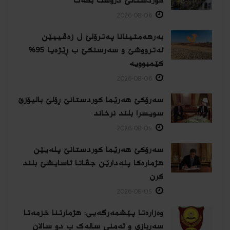
كوردستانێ دروست بكەت
2026-08-06
بەرهەمئینانا په‌ترۆلێ ل زه‌ڤییێن
ئەترووشێ و سەرسنكێ ب ڕێژەیا 95%
كێمبوویە
2026-08-06
سەرۆکێ هەرێما کوردستانێ ڕۆلێ بالیۆزێ
سویسرا بلند نرخاند
2026-08-05
سەرۆکێ هەرێما کوردستانێ پلەیێن
هژمارەكا پلەدارێن جڤاتا ئاسایشێ بلند
كرن
2026-08-05
وەزارەتا پێشمەرگەیی: هژمارتنا خزمەتا
سەربازی و ئەمنی سالەک ب دو سالان