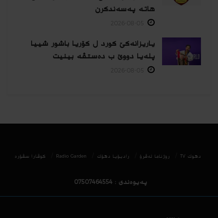
هاتە پەسەندكرن
2026-08-05
یاریزانەكێ کورد ل کۆریا باشور شییا
پلەیا دووێ ب دەستڤە بینیت
2026-08-05
دھوك TV
روژناما ئەڤرۆ
رادیۆیا دهۆك
Radio Garden
كوڤارا سڤۆره‌
پەیوەندی : 07507464554