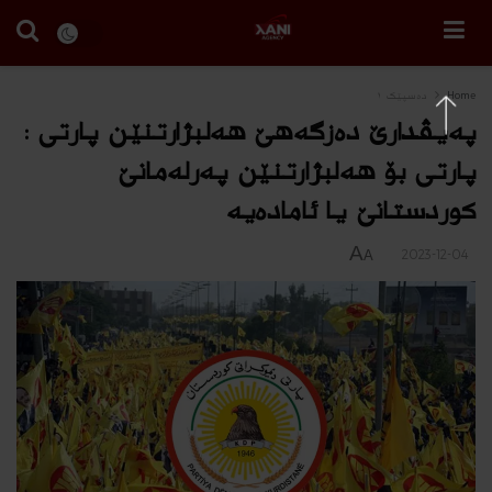
Home
دەسپێک ١
په‌یڤدارێ ده‌زگه‌هێ هه‌لبژارتنێن پارتى :
پارتى بۆ هه‌لبژارتنێن په‌رله‌مانێ
كوردستانێ یا ئاماده‌یه‌
A
2023-12-04
A