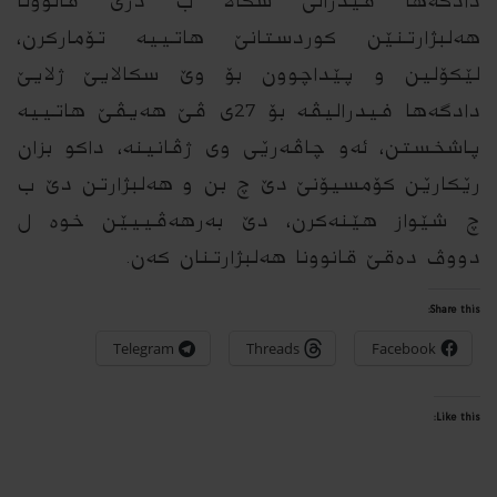
دادگه‌ها فیدرالى سكالا ب دژى قانوونا
هه‌لبژارتنێن كوردستانێ هاتییه‌ تۆماركرن،
لێكۆلین و پێداچوون بۆ وێ سكالایێ ژلایێ
دادگه‌ها فیدرالیڤه‌ بۆ 27ى ڤێ هه‌یڤێ هاتییه‌
پاشخستن، ئه‌و چاڤه‌رێى وى ژڤانینه‌، داكو بزان
رێكارێن كۆمسیۆنێ دێ چ بن و هه‌لبژارتن دێ ب
چ شێواز هێنه‌كرن، دێ به‌رهه‌ڤییێن خوه‌ ل
دووڤ ده‌قێ قانوونا هه‌لبژارتنان كه‌ن.
Share this:
Telegram
Threads
Facebook
Like this: