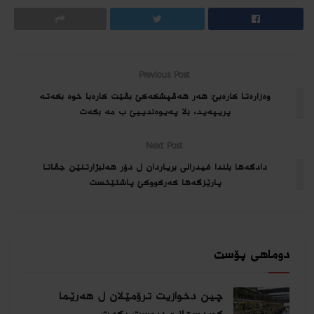
Previous Post
وه‌زاره‌تا كاره‌بێ: هه‌ر هه‌ڤپشكه‌كێ بڤێت كاره‌با خوه‌ بكه‌ته‌
پریپه‌ید، بلا په‌یوه‌ندییێ ب مه‌ بكه‌ت
Next Post
دادگه‌ها بلندا فیدرالى بریاردان ل دۆر هه‌لبژارتنێن جڤاتا
پارێزگه‌ها كه‌ركووكێ پاشئێخست
دوماهی پۆست
چین دخوازیت ترۆمێلان ل هەرێما