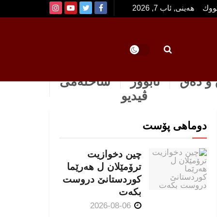
تووك
هەینی, ئاب 7, 2026
و دەق
ئابوور
ساخله‌می
ڤیدیو
دوماهی پۆست
چین دخوازیت
ترۆمێلان ل هەرێما
كوردستانێ دروست
بكەت
2026-08-06