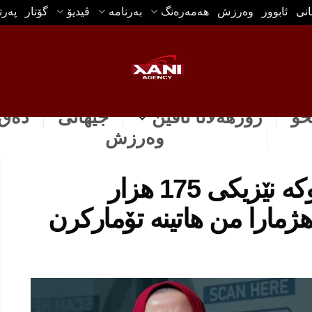
انی
ئابوور
وه‌رزش
هه‌مه‌ره‌نگ
بەرنامە
ڤیدیۆ
گۆتار
په‌ر
خۆ
رۆژهه‌لاتا ناڤین
جیهانی
دەق 
وه‌رزش
حكومه‌تا هه‌رێمێ: هه‌تا نوكه‌ نێزیكى 175 هزار
هژمارا من هاتینه‌ تۆماركرن