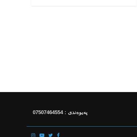
پەیوەندی : 07507464554