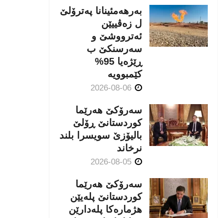
بەرهەمئینانا په‌ترۆلێ
ل زه‌ڤییێن
ئەترووشێ و
سەرسنكێ ب
ڕێژەیا 95%
كێمبوویە
2026-08-06
سەرۆکێ هەرێما
کوردستانێ ڕۆلێ
بالیۆزێ سویسرا بلند
نرخاند
2026-08-05
سەرۆکێ هەرێما
کوردستانێ پلەیێن
هژمارەكا پلەدارێن