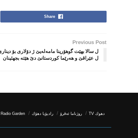
Share
Previous Post
ل سالا بهێت گوهۆرینا مامەله‌یێ ژ دۆلاری بۆ دینار
ل عێراقێ و هەرێما کوردستانێ دێ هێته‌ بجهئینان
دھوك TV
روژناما ئەڤرۆ
رادیۆیا دهۆك
Radio Garden