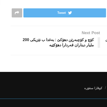
Tweet
Next Post
ی
كۆچ و كۆچبه‌رێن دهۆكێ : به‌غدا ب نێزیكى 200
ملیار دیناران قه‌ردارا دهۆكێیه‌
كوڤارا سڤۆره‌