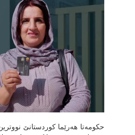
حكومه‌تا هه‌رێما كوردستانێ نووترین 