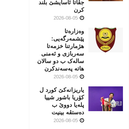
جڤاتا ئاسایشێ بلند
كرن
2026-08-05
وەزارەتا
پێشمەرگەیی:
هژمارتنا خزمەتا
سەربازی و ئەمنی
سالەک ب دو سالان
هاتە پەسەندكرن
2026-08-05
یاریزانەكێ کورد ل
کۆریا باشور شییا
پلەیا دووێ ب
دەستڤە بینیت
2026-08-05