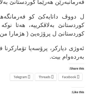
فه‌رمانبه‌رێن هه‌رێما كوردستانێ به‌ل
ل دووڤ داتایه‌كێ كو فه‌رمانگه‌ها 
كوردستانێ ل پرۆژه‌یێ ( هژمارا من )
ئه‌وژى دیاركر، پرۆسه‌یا تۆماركرنا ف
به‌رده‌وام بیت.
Share this:
Telegram
Threads
Facebook
Like this: