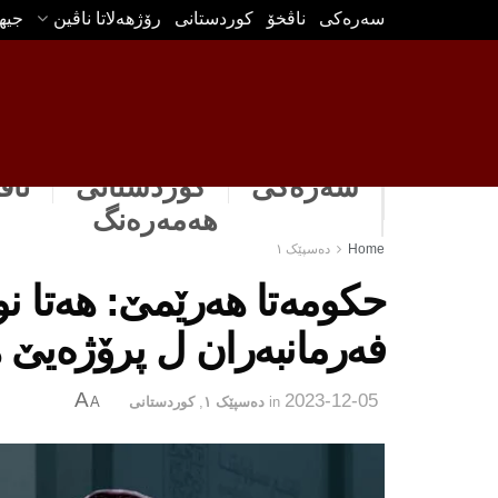
سه‌ره‌كی
ناڤخۆ
كوردستانى
رۆژهه‌لاتا ناڤین
جیه
سەرەکی
كوردستانى
ناڤ
هه‌مه‌ره‌نگ
Home
دەسپێک ١
فه‌رمانبه‌ران ل پرۆژه‌یێ 
A
2023-12-05
in
دەسپێک ١
,
كوردستانى
A