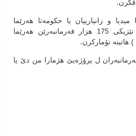
اڤكرن.
میدیا و زانیارییان یا حكومه‌تا هه‌رێما
كوردستانێ به‌لاڤكرییه‌، هه‌تا نوكه‌ نێزیكى 175 هزار فه‌رمانبه‌رێن هه‌رێما
 هاتینه‌ تۆماركرن.
ه‌رمانبه‌ران ل پرۆژه‌یێ هژمارا من دێ یا