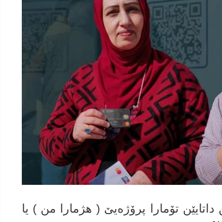
داتایێن تۆمارا پرۆژه‌یێ ( هژمارا من ) یا