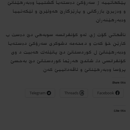
پێکهاتییە ژ سەرۆکێ دەستەیا گشتییا وەبەرهێنانێ
و وەزیرێ بازرگانی و پارێزگارێ هەولێرێ و ئێکه‌تییا
وەبەرهێنەران.
ناڤهاتی گۆت ژی: ئه‌و کۆنفرانسە سوبه‌هی دێ دەست ب
کارێن خۆ كه‌ت و د.محەمە دشوکری سەرۆکێ دەستەیا
وەبەرهێنانێ ل كوردستانێ دێ پانێله‌ك هه‌بیت د وی
کۆنفرانسی دا، شاندێ هەرێما کوردستانێ دێ به‌حسێ
پرۆسا وەبەرهێنانێ و ئاڤه‌دانییێ كه‌ن.
Share this:
Telegram
Threads
Facebook
Like this: