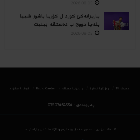
2026-08-05
یاریزانەكێ کورد ل کۆریا باشور شییا
پلەیا دووێ ب دەستڤە بینیت
2026-08-05
دھوك TV
روژناما ئەڤرۆ
رادیۆیا دهۆك
Radio Garden
كوڤارا سڤۆره‌
پەیوەندی : 07507464554
© 2021
دیزاین - هه‌موو ماف ژ بۆ مالپه‌رێ ئاژانسا خانی پاراستینه‌.