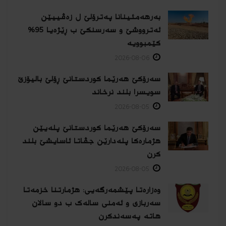
بەرهەمئینانا په‌ترۆلێ ل زه‌ڤییێن
ئەترووشێ و سەرسنكێ ب ڕێژەیا 95%
كێمبوویە
2026-08-06
سەرۆکێ هەرێما کوردستانێ ڕۆلێ بالیۆزێ
سویسرا بلند نرخاند
2026-08-05
سەرۆکێ هەرێما کوردستانێ پلەیێن
هژمارەكا پلەدارێن جڤاتا ئاسایشێ بلند
كرن
2026-08-05
وەزارەتا پێشمەرگەیی: هژمارتنا خزمەتا
سەربازی و ئەمنی سالەک ب دو سالان
هاتە پەسەندكرن