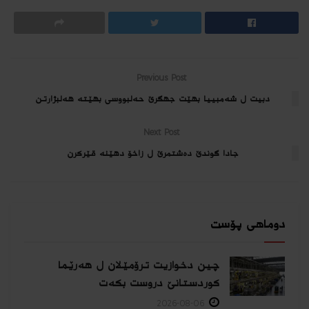
Previous Post
دبیت ل شەمبییا بهێت جهگرێ حەلبووسی بهێته‌ هه‌لبژارتن
Next Post
جادا گوندێ ده‌شتمرێ ل زاخۆ دهێنه‌ قێركرن
دوماهی پۆست
چین دخوازیت ترۆمێلان ل هەرێما
كوردستانێ دروست بكەت
2026-08-06