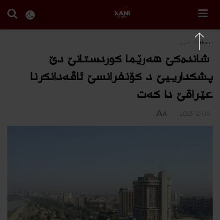
Home
ئابوور
شانده‌كێ هەرێما کوردستانێ دێ
پشكدارییێ د کۆنفرانسێ ئاڤەدانکرنا
عێراقێ دا كه‌ت
A
2023-12-06
A