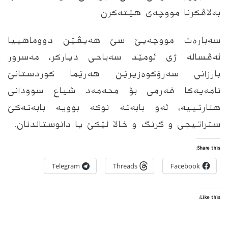
به‌لاڤكرنا مووچه‌ى هێته‌كرن.
سه‌باره‌ت مووچه‌یێ سێ هه‌یڤێن دووماهییا
ئه‌ڤساله‌ ژى ئومێد سه‌باحى دیاركر، مه‌سرور
بارزانى سه‌رۆكوه‌زیرێن هه‌رێما كوردستانێ
نامه‌یه‌كا فه‌رمى بۆ محه‌مه‌د شیاع سوودانى
هنارتییه‌، ئه‌و بابه‌ته‌ نوكه‌ بوویه‌ بابه‌ته‌كێ
ستراتیجى و گرنگ و خالا ئێكێ یا دانوستاندنان.
Share this:
Telegram
Threads
Facebook
Like this: