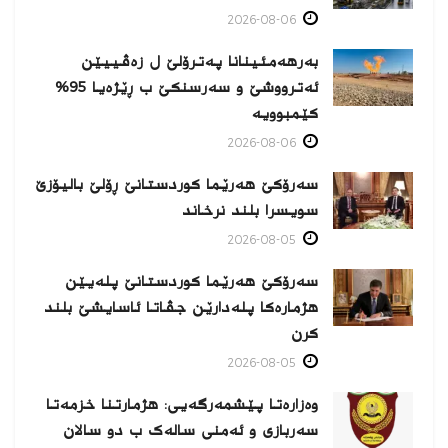
2026-08-06
بەرهەمئینانا په‌ترۆلێ ل زه‌ڤییێن
ئەترووشێ و سەرسنكێ ب ڕێژەیا 95%
كێمبوویە
2026-08-06
سەرۆکێ هەرێما کوردستانێ ڕۆلێ بالیۆزێ
سویسرا بلند نرخاند
2026-08-05
سەرۆکێ هەرێما کوردستانێ پلەیێن
هژمارەكا پلەدارێن جڤاتا ئاسایشێ بلند
كرن
2026-08-05
وەزارەتا پێشمەرگەیی: هژمارتنا خزمەتا
سەربازی و ئەمنی سالەک ب دو سالان