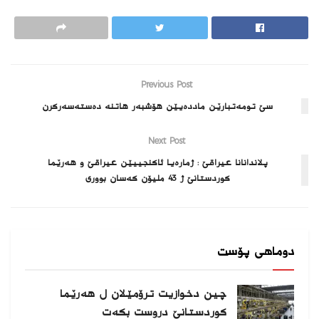
Previous Post
سێ تومه‌تبارێن مادده‌یێن هۆشبه‌ر هاتنه‌ ده‌سته‌سه‌ركرن
Next Post
پلاندانانا عیراقێ : ژماره‌یا ئاكنجییێن عیراقێ و هه‌رێما
كوردستانێ ژ 43 ملیۆن كه‌سان بوورى
دوماهی پۆست
چین دخوازیت ترۆمێلان ل هەرێما
كوردستانێ دروست بكەت