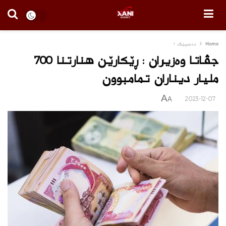
Home
دەسپێک ١
جڤاتا وه‌زیران : ڕێكارێن هنارتنا 700
ملیار دیناران تمامبوون
A
2023-12-07
A