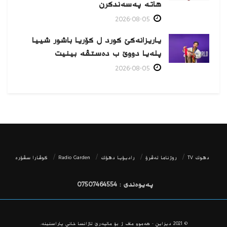
هاتە پەسەندكرن
2026-08-05
یاریزانەكێ کورد ل کۆریا باشور شییا
پلەیا دووێ ب دەستڤە بینیت
2026-08-05
دھوك TV
روژناما ئەڤرۆ
رادیۆیا دهۆك
Radio Garden
كوڤارا سڤۆره‌
پەیوەندی : 07507464554
© 2021
دیزاین - هه‌موو ماف ژ بۆ مالپه‌رێ ئاژانسا خانی پاراستینه‌.