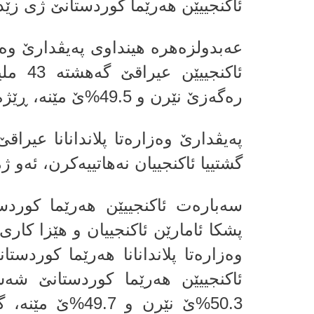
ئاكنجییێن هه‌رێما كوردستانێ ژى زێده‌تر ژ شه‌ش
عه‌بدولزه‌هره‌ هینداوى په‌یڤدارێ وه‌زا
ره‌گه‌زێ نێرن و 49.5%ێ مێنه‌، ڕێژه‌یا گه‌شه‌یا ئاكنجییان 2.5%ێیه‌.
په‌یڤدارێ وه‌زاره‌تا پلاندانانا عیرا
گشتییا ئاكنجییان نه‌هاتییه‌كرن، ئه‌و ژ
سه‌باره‌ت ئاكنجییێن هه‌رێما كورد
پشكا ئامارێن ئاكنجییان و هێزا كارى 
وه‌زاره‌تا پلاندانانا هه‌رێما كوردس
50.3%ێ نێرن و .7