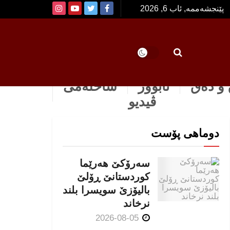
پێنجشەممە, ئاب 6, 2026
و دەق
ئابوور
ساخله‌می
ڤیدیو
دوماهی پۆست
سەرۆکێ هەرێما
کوردستانێ ڕۆلێ
بالیۆزێ سویسرا بلند
نرخاند
2026-08-05