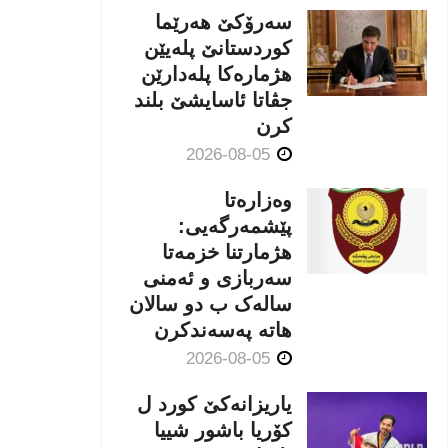
سەرۆکێ هەرێما
کوردستانێ پلەیێن
هژمارەكا پلەدارێن
جڤاتا ئاسایشێ بلند
كرن
2026-08-05
وەزارەتا
پێشمەرگەیی:
هژمارتنا خزمەتا
سەربازی و ئەمنی
سالەک ب دو سالان
هاتە پەسەندكرن
2026-08-05
یاریزانەكێ کورد ل
کۆریا باشور شییا