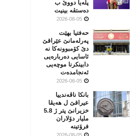
پلەیا دووێ ب
دەستڤە بینیت
2026-08-05
حەفتیا بهێت
پەرلەمانێ عێراقێ
دێ کۆمبوونەکا نە
ئاسایی دەربارەیی
دابینکرنا موچەیی
ئەنجامدەت
2026-08-05
بانکا ناڤەندییا
عیراقێ ل هەیڤا
خزیرانێ پتر ژ 5.8
ملیار دۆلاران
فرۆتینە
2026-08-05