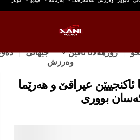
انی
ئابوور
وه‌رزش
هه‌مه‌ره‌نگ
بەرنامە
ڤیدیۆ
گۆتار
خۆ
رۆژهه‌لاتا ناڤین
جیهانی
دەق 
وه‌رزش
یا ئاكنجییێن عیراقێ و هه‌رێما