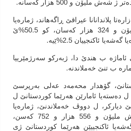
 ملیۆن و 500 هزار كه‌سانه‌.
ره‌تا پلاندانانا عیراقێ ڕاگه‌هاند، ژماره‌یا
ئاكنجییێن عیراقێ گه‌هشته‌ 43 ملیۆن و 324 هزار كه‌سان، كو 50.5%ێ
قێ ئاماژه‌ ب هندێ دا، ژبه‌ركو سه‌رژمێرییا
ماره‌ ب تنێ خه‌ملاندنه‌.
ستانێ، گۆهدار محه‌مه‌د عه‌لى به‌رپرسێ
ل ده‌سته‌یا ئامارێن هه‌رێما كوردستانێ ل
تانێ دیاركر، ل دووڤ خه‌ملاندنێ، ژماره‌یا
ئاكنجییێن هه‌رێما كوردستانێ شه‌ش ملیۆن و 556 هزار و 752 كه‌سن،
49%ێ مێنه‌، گه‌شه‌یا ئاكنجییێن هه‌رێما كوردستانێ ژى