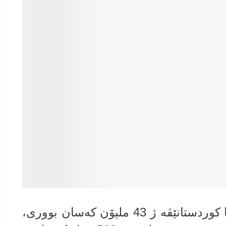
ژماره‌یا ئاكنجییێن عیراقێ ب هه‌رێما كوردستانێڤه‌ ژ 43 ملیۆن كه‌سان بوورى،