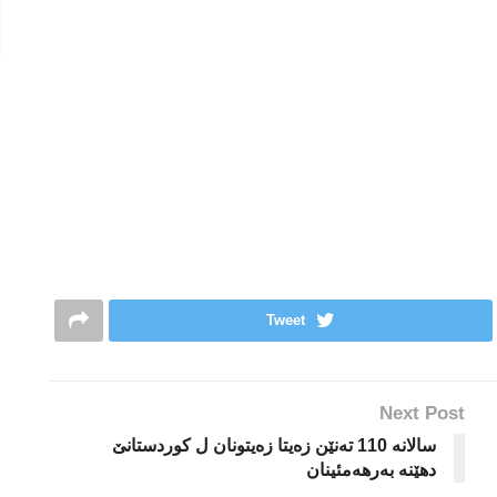
Tweet
Next Post
سالانه‌ 110 ته‌نێن زه‌یتا زه‌یتونان ل كوردستانێ
دهێنه‌ به‌رهه‌مئینان