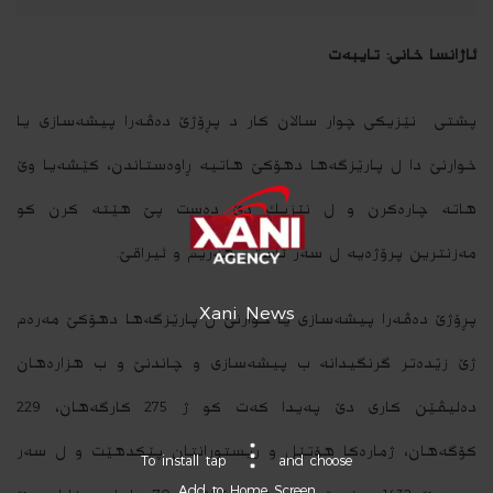
ئاژانسا خانی: تایبه‌ت
پشتی نێزیكی چوار سالان كار د پڕۆژێ ده‌ڤه‌را پیشه‌سازی یا
خوارنێ دا ل پارێزگه‌ها دهۆكێ هاتیه‌ ڕاوه‌ستاندن، كێشه‌یا وێ
هاته‌ چاره‌كرن و ل نێزیك دێ ده‌ست پێ هێته‌ كرن كو
مه‌زنترین پرۆژه‌یه‌ ل سه‌ر ئاستێ هه‌رێم و ئیراقێ.
Xani News
پڕۆژێ ده‌ڤه‌را پیشه‌سازی یا خوارنێ ل پارێزگه‌ها دهۆكێ مه‌ره‌م
ژێ زێده‌تر گرنگیدانه‌ ب پیشه‌سازی و چاندنێ و ب هزاره‌هان
ده‌لیڤێن كاری دێ په‌یدا كه‌ت كو ژ 275 كارگه‌هان، 229
كۆگه‌هان، ژماره‌كا هۆتێل و ریستورانتان پێكدهێت و ل سه‌ر
To install tap
and choose
Add to Home Screen