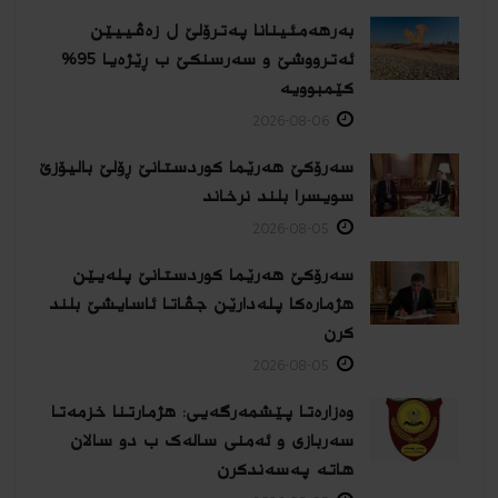
بەرهەمئینانا په‌ترۆلێ ل زه‌ڤییێن
ئەترووشێ و سەرسنكێ ب ڕێژەیا 95%
كێمبوویە
2026-08-06
سەرۆکێ هەرێما کوردستانێ ڕۆلێ بالیۆزێ
سویسرا بلند نرخاند
2026-08-05
سەرۆکێ هەرێما کوردستانێ پلەیێن
هژمارەكا پلەدارێن جڤاتا ئاسایشێ بلند
كرن
2026-08-05
وەزارەتا پێشمەرگەیی: هژمارتنا خزمەتا
سەربازی و ئەمنی سالەک ب دو سالان
هاتە پەسەندكرن