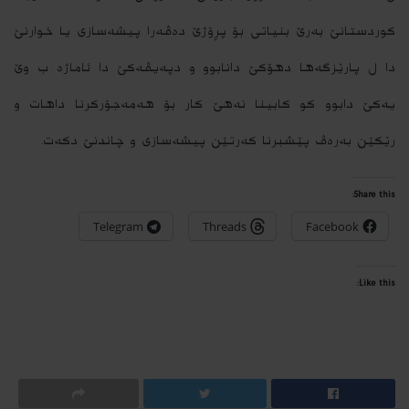
كوردستانێ به‌رێ بنیاتی بۆ پڕۆژێ ده‌ڤه‌را پیشه‌سازی یا خوارنێ
دا ل پارێزگه‌ها دهۆكێ دانابوو و دپه‌یڤه‌كێ دا ئاماژه‌ ب وێ
یه‌كێ دابوو كو كابینا نه‌هێ كار بۆ هه‌مه‌جۆركرنا داهات و
رێكێن به‌ره‌ڤ پێشبرنا كه‌رتێن پیشه‌سازی و چاندنێ دكه‌ت.
Share this:
Telegram
Threads
Facebook
Like this: