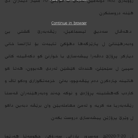
رووبه‌رێ 1432 دونه‌مێن ئه‌ردی ب كۆژمێ 70 ملیار دیناران دێ
هێته‌ دروستكرن.
Continue in browser
د.هه‌ڤال سه‌دیق ئیسماعیل، رێڤه‌به‌رێ گشتى يێ
وه‌به‌رهێنانێ ل پارێزگه‌ها دهۆكێ تایبه‌ت بۆ ئاژانسا خانی
دیاركر: پڕۆژێ ده‌ڤه‌را پیشه‌سازی یا خوارنێ كو دكه‌ڤیته‌ كانی
سپیێ ل سێمێلێ، هنده‌ك كێشێن ئه‌ردی هه‌بوون، هه‌تا كو
هاتینه‌ چاره‌كرن ده‌م پێڤه‌چوو، به‌لێ خزمه‌تگوزاری وه‌كو ئاڤ و
كاره‌ب گه‌هشتینه‌ پڕۆژه‌ی و نوكه‌ چه‌ند وه‌به‌رهێنه‌ران قه‌ستا
رێڤه‌به‌ریا مه‌ كریه‌ و ئه‌مێ معامله‌یێن وان برێڤه‌ دبه‌ین داكو
ل وێرێ پرۆژێن پیشه‌سازی دروست بكه‌ن.
ل 20-7-2020ێ مه‌سرور بارزانی سه‌رۆكێ حكومه‌تا هه‌رێما