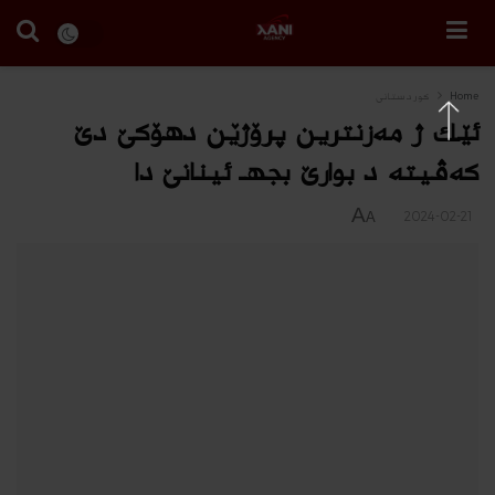
Home
كوردستانى
ئێك ژ مه‌زنترین پرۆژێن دهۆكێ دێ
كه‌ڤیته‌ د بوارێ بجهـ ئینانێ دا
A
2024-02-21
A