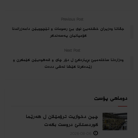
Previous Post
جڤاتا وه‌زیران خشته‌یێ نوى یێ رسومات و تێچوویێن دامه‌زراندنا
كۆمپانیان په‌سه‌ندكر
Next Post
وه‌زاره‌تا ساخله‌میێ بڕیاره‌كێ ل دۆر چاى و قه‌هوه‌یێن كێمكرن و
زێده‌كرنا كێشا له‌شى دده‌ت
دوماهی پۆست
چین دخوازیت ترۆمێلان ل هەرێما
كوردستانێ دروست بكەت
2026-08-06