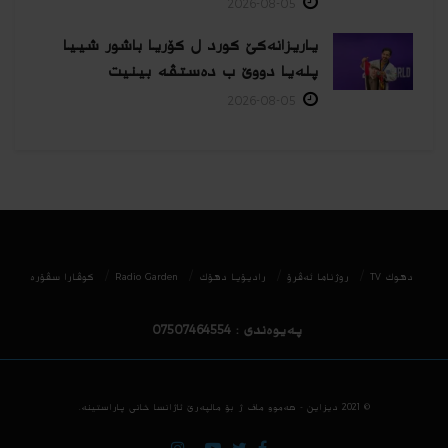
2026-08-05
یاریزانەكێ کورد ل کۆریا باشور شییا
پلەیا دووێ ب دەستڤە بینیت
2026-08-05
دھوك TV
روژناما ئەڤرۆ
رادیۆیا دهۆك
Radio Garden
كوڤارا سڤۆره‌
پەیوەندی : 07507464554
© 2021
دیزاین - هه‌موو ماف ژ بۆ مالپه‌رێ ئاژانسا خانی پاراستینه‌.