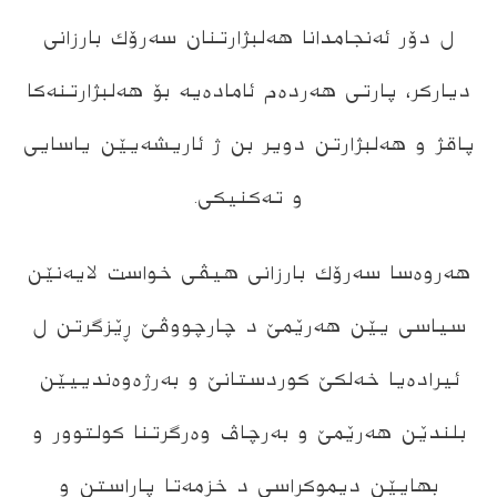
ل دۆر ئەنجامدانا هەلبژارتنان سەرۆك بارزانی
دیاركر، پارتی هەردەم ئامادەیە بۆ هەلبژارتنەكا
پاقژ و هەلبژارتن دویر بن ژ ئاریشەیێن یاسایی
و تەکنیکی.
هەروەسا سەرۆك بارزانی هیڤی خواست لایەنێن
سیاسی یێن هەرێمێ د چارچووڤێ ڕێزگرتن ل
ئیرادەیا خەلكێ كوردستانێ و بەرژەوەندییێن
بلندێن هەرێمێ و بەرچاڤ وەرگرتنا كولتوور و
بهایێن دیموكراسی د خزمەتا پاراستن و