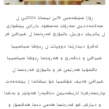
ڕۆژا سێشەمبی 16ـێ نیسانا 2024ـێ ل
سەلاحەددین سەرۆك مەسعود بارزانی پێشوازی
ل پاتریك دوریل، بالیۆزێ فەڕەنسا ل عیراقێ كر.
ئەڤرۆ دیدارێدا دووپات ل ڕەوشا سیاسییا
عیراقێ و دەڤەرێ و هەروەسا ڕەوشا سیاسییا
ناڤخۆیا هەرێمێ كر و بالیۆزێ فەرەنسا ل
عیراقێ كەیف خۆشییا خۆ نیشاندا ژ پێخەمەت
چارەسەركرنا ئاریشەیێن دناڤبەرا هەولێر و بەغدا
و دیاركر، كو فەرەنسا هەمی دەما هەڤسۆز و