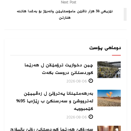
Next Post
نێزیکی 38 هزار ناڤێن مامۆستایێن وانەبێژ بۆ بەغدا هاتنە
هنارتن
دوماهی پۆست
چین دخوازیت ترۆمێلان ل هەرێما
كوردستانێ دروست بكەت
2026-08-06
بەرهەمئینانا په‌ترۆلێ ل زه‌ڤییێن
ئەترووشێ و سەرسنكێ ب ڕێژەیا 95%
كێمبوویە
2026-08-06
سەرۆکێ هەرێما کوردستانێ ڕۆلێ بالیۆزێ