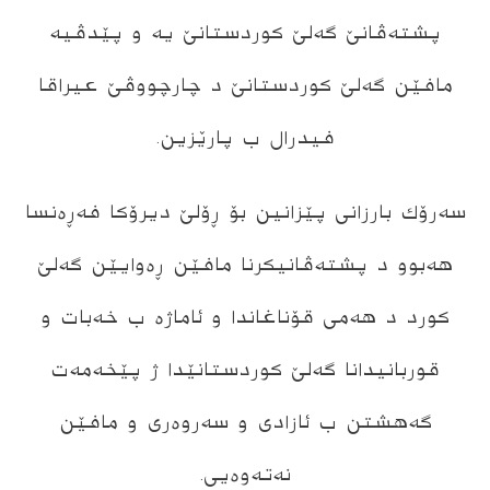
پشتەڤانێ گەلێ كوردستانێ یە و پێدڤیە
مافێن گەلێ كوردستانێ د چارچووڤێ عیراقا
فیدرال ب پارێزین.
سەرۆك بارزانی پێزانین بۆ ڕۆلێ دیرۆكا فەڕەنسا
هەبوو د پشتەڤانیكرنا مافێن ڕەوایێن گەلێ
كورد د هەمی قۆناغاندا و ئاماژە ب خەبات و
قوربانیدانا گەلێ كوردستانێدا ژ پێخەمەت
گەهشتن ب ئازادی و سەروەری و مافێن
نەتەوەیی.