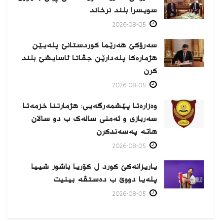
سویسرا بلند نرخاند
2026-08-05
سەرۆکێ هەرێما کوردستانێ پلەیێن
هژمارەكا پلەدارێن جڤاتا ئاسایشێ بلند
كرن
2026-08-05
وەزارەتا پێشمەرگەیی: هژمارتنا خزمەتا
سەربازی و ئەمنی سالەک ب دو سالان
هاتە پەسەندكرن
2026-08-05
یاریزانەكێ کورد ل کۆریا باشور شییا
پلەیا دووێ ب دەستڤە بینیت
2026-08-05