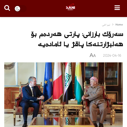
Home
ئیراقی
سەرۆك بارزانی: پارتی هەردەم بۆ
هەلبژارتنەكا پاقژ یا ئامادەیە
A
2024-04-16
A