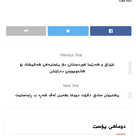
Like this:
Previous Post
عێراق و هەرێما کوردستانێ دێ یاسایەکێ هه‌ڤپشك بۆ
هاتنوچوونێ ده‌رئێخن
Next Post
پشتیوان سادق: دڤێت دووعا بكه‌ین ئه‌ڤ شه‌ڕه‌ ب ڕاوه‌ستیت
دوماهی پۆست