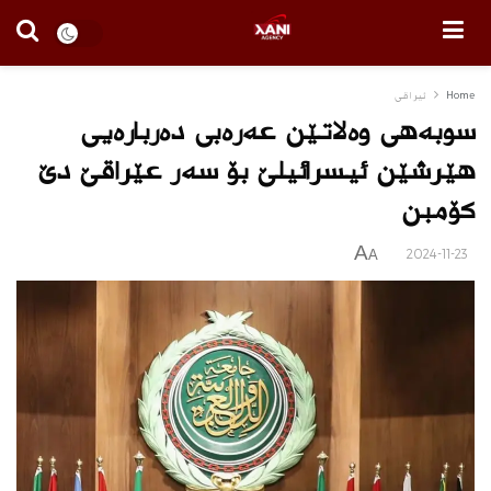
Home
ئیراقی
سوبەهی وه‌لاتێن عەرەبی ده‌ربارەیی
هێرشێن ئیسرائیلێ بۆ سەر عێراقێ دێ
كۆمبن
A
2024-11-23
A