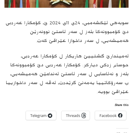
سوبەهی ئێكشەمبی، 24ی 11ی 2024 ێ، كۆمكارا عەرەبی
دێ كۆمبوونەكا بله‌ز ل سەر ئاستێ نوونەرێن
هەمیشەیی، ل سەر داخوازا عێراقێ كه‌ت.
ئەمیندارێ گشتییێ هاریكار ل كۆمكارا عەرەبی،
حوسام زەكی دیاركر: كۆمكارا عەرەبی دێ كۆمبوونەكا
بله‌ز و نه‌ئاسایی ل سەر ئاستێ ئەندامێن هەمیشەیی،
ب سەرۆكاتییا یەمەنێ گرێده‌ت، ئەڤه‌ ل سەر داخوازییا
عێراقێ بوویە.
Share this:
Telegram
Threads
Facebook