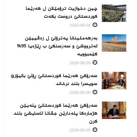
چین دخوازیت ترۆمێلان ل هەرێما
كوردستانێ دروست بكەت
2026-08-06
بەرهەمئینانا په‌ترۆلێ ل زه‌ڤییێن
ئەترووشێ و سەرسنكێ ب ڕێژەیا 95%
كێمبوویە
2026-08-06
سەرۆکێ هەرێما کوردستانێ ڕۆلێ بالیۆزێ
سویسرا بلند نرخاند
2026-08-05
سەرۆکێ هەرێما کوردستانێ پلەیێن
هژمارەكا پلەدارێن جڤاتا ئاسایشێ بلند
كرن
2026-08-05