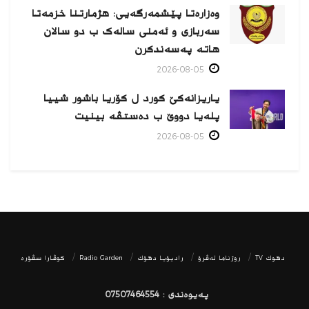
وەزارەتا پێشمەرگەیی: هژمارتنا خزمەتا
سەربازی و ئەمنی سالەک ب دو سالان
هاتە پەسەندكرن
2026-08-05
یاریزانەكێ کورد ل کۆریا باشور شییا
پلەیا دووێ ب دەستڤە بینیت
2026-08-05
دھوك TV
روژناما ئەڤرۆ
رادیۆیا دهۆك
Radio Garden
كوڤارا سڤۆره‌
پەیوەندی : 07507464554