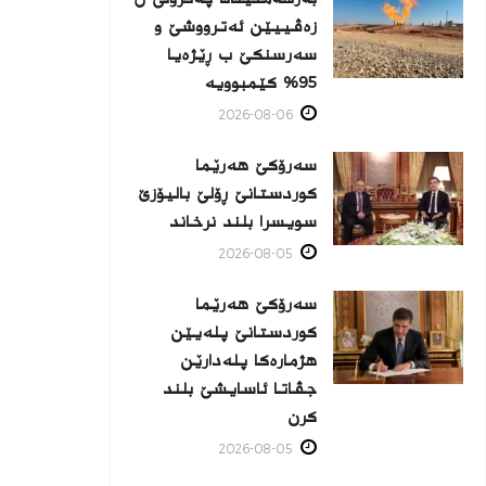
زه‌ڤییێن ئەترووشێ و
سەرسنكێ ب ڕێژەیا
95% كێمبوویە
2026-08-06
سەرۆکێ هەرێما
کوردستانێ ڕۆلێ بالیۆزێ
سویسرا بلند نرخاند
2026-08-05
سەرۆکێ هەرێما
کوردستانێ پلەیێن
هژمارەكا پلەدارێن
جڤاتا ئاسایشێ بلند
كرن
2026-08-05