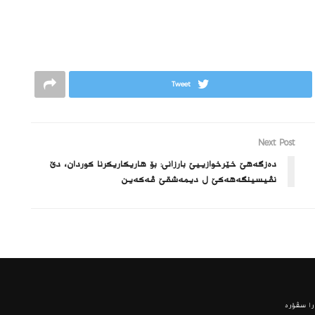
Tweet
Next Post
ده‌زگه‌هێ خێرخوازییێ بارزانى: بۆ هاریكاریكرنا كوردان، دێ
نڤیسینگه‌هه‌كێ ل دیمه‌شقێ ڤه‌كه‌ین
ا سڤۆره‌