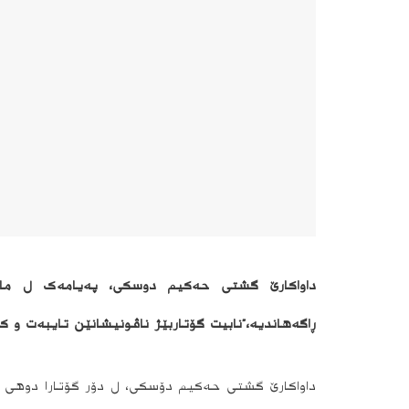
داواکارێ گشتی حەکیم دوسکی، پەیامەک ل مال
ڕاگەهاندیە،”نابیت گۆتاربێژ ناڤونیشانێن تایبەت و 
داواکارێ گشتی حەکیم دۆسکی، ل دۆر گۆتارا دوهی ی