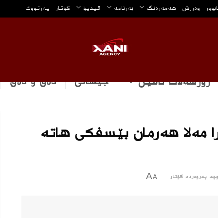
ابوور
وه‌رزش
هه‌مه‌ره‌نگ
بەرنامە
ڤیدیۆ
گۆتار
په‌رتووك
جیهانی
دەق و دەق
رۆژهه‌لاتا ناڤین
را مەلا هەرمان بێسفکی هاتە
A
چه‌
,
پەروەردە
,
گۆتار
A