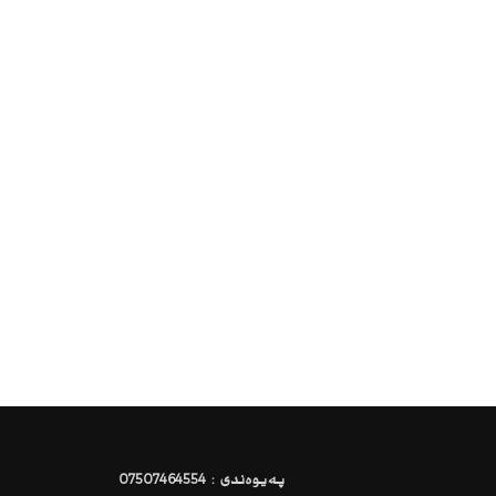
پەیوەندی : 07507464554