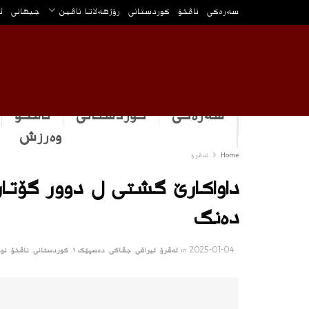
سه‌ره‌كی
ناڤخۆ
كوردستانى
رۆژهه‌لاتا ناڤین
جیهانی
ئ
سەرەکی
كوردستانى
ناڤخۆ
وه‌رزش
Home
ئه‌ڤرۆ
داواکارێ گشتی ل دوور گۆتا
دەنگ
2025-01-04
in
ئه‌ڤرۆ
,
ئیراقی
,
جڤاكی
,
دەسپێک ١
,
كوردستانى
,
ناڤخۆ
,
نوو