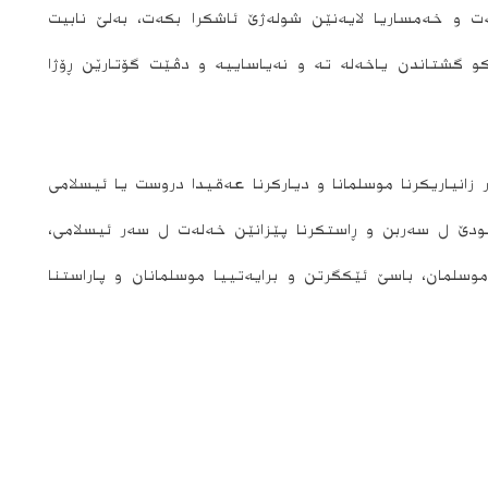
ت و خەمساریا لایەنێن شولەژێ ئاشکرا بکەت، بەلێ نابیت
و گشتاندن یاخەله ته و نەیاساییە و دڤێت گۆتارێن ڕۆژا
نیاریکرنا موسلمانا و دیارکرنا عەقیدا دروست یا ئیسلامی
خودێ ل سەربن و ڕاستکرنا پێزانێن خەلەت ل سەر ئیسلامی،
وسلمان، باسێ ئێکگرتن و برایەتییا موسلمانان و پاراستنا