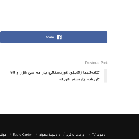
Share
Previous Post
ئێکەتییا زانایێن كوردستانێ: پار مە سێ هزار و 811
ئاریشە چارەسەر کرینە
دھوك TV
روژناما ئەڤرۆ
رادیۆیا دهۆك
Radio Garden
كوڤار