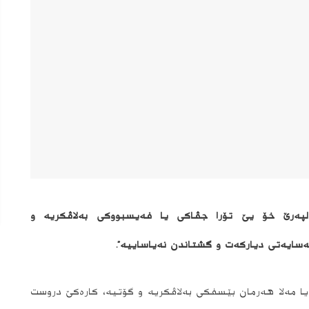
پەرێ خۆ یێ تۆرا جڤاکی یا فەیسبووکی بەلاڤکریە و
کەسایەتی دیارکەت و گشتاندن نەیاساییه”.
ا مەلا هەرمان بێسفکی بەلاڤکریە و گۆتیە، کارەکێ دروست