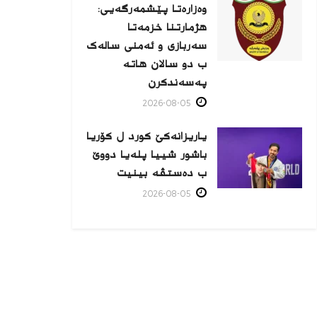
وەزارەتا پێشمەرگەیی:
هژمارتنا خزمەتا
سەربازی و ئەمنی سالەک
ب دو سالان هاتە
پەسەندكرن
2026-08-05
یاریزانەكێ کورد ل کۆریا
باشور شییا پلەیا دووێ
ب دەستڤە بینیت
2026-08-05