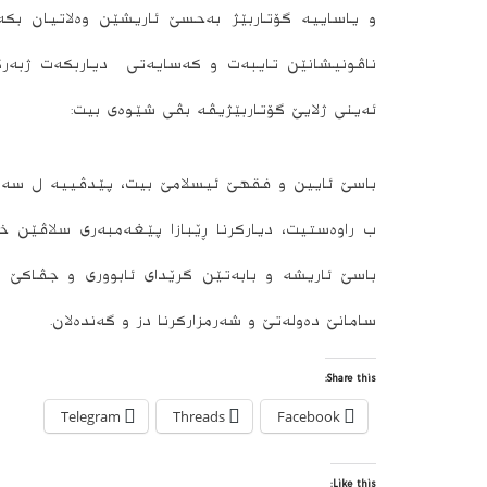
و یاساییە گۆتاربێژ بەحسێ ئاریشێن وەلاتیان بکە
ناڤونیشانێن تایبەت و کەسایەتی دیاربکەت ژبەرک
ئەینی ژلايێ گۆتاربێژیڤە بڤی شێوەی بیت:
باسێ ئایین و فقهێ ئیسلامێ بیت، پێدڤییە ل سەر زا
ب راوەستیت، دیارکرنا ڕێبازا پێغەمبەری سلاڤێن 
باسێ ئاریشه و بابەتێن گرێدای ئابووری و جڤاکێ م
سامانێ دەولەتێ و شەرمزارکرنا دز و گەندەلان.
Share this:
Telegram
Threads
Facebook
Like this: