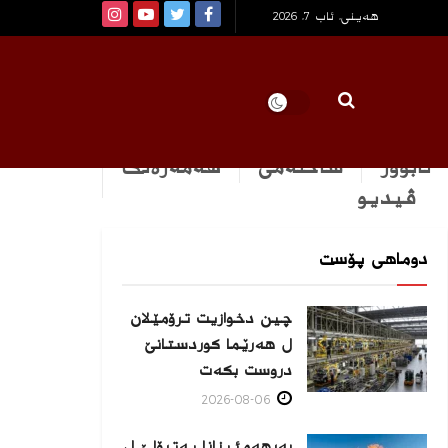
هەینی, ئاب 7, 2026
ئابوور
ساخله‌می
هه‌مه‌ره‌نگ
ڤیدیو
دوماهی پۆست
چین دخوازیت ترۆمێلان
ل هەرێما كوردستانێ
دروست بكەت
2026-08-06
بەرهەمئینانا په‌ترۆلێ ل