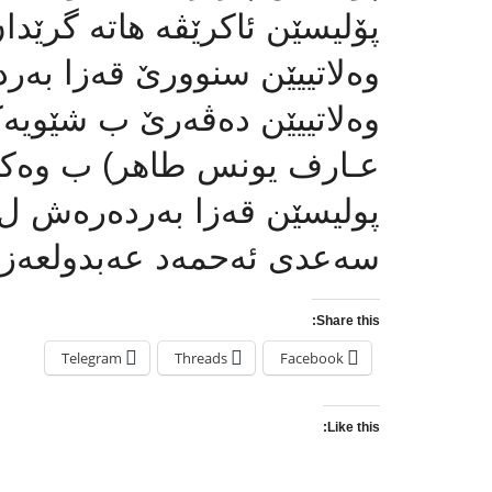
پۆلیسێن ئاکرێڤە هاتە گرێدان
وه‌لاتییێن سنوورێ قەزا بەر
وه‌لاتییێن دەڤەرێ ب شێوی
عـارف یونس طاهر) ب وەکا
پولیسێن قەزا بەردەرەش ل 
سه‌عدی ئه‌حمه‌د عه‌بدولعه‌ز
Share this:
Telegram
Threads
Facebook
Like this: