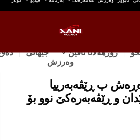
انی
ئابوور
وه‌رزش
هه‌مه‌ره‌نگ
بەرنامە
ڤیدیۆ
گۆتار
خۆ
رۆژهه‌لاتا ناڤین
جیهانی
دەق 
وه‌رزش
‌ڕه‌ش ب ڕێڤه‌به‌رییا
دان و ڕێڤه‌به‌ره‌كێ نوو بۆ