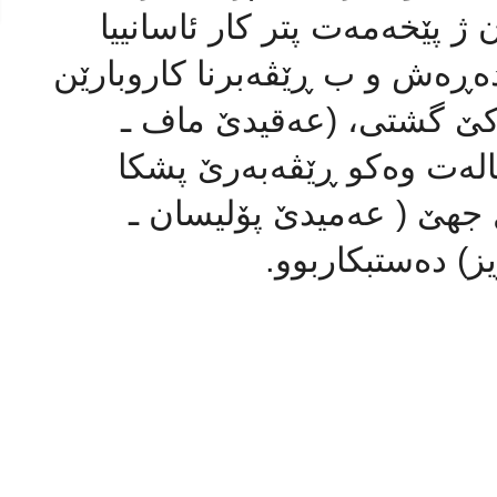
 ژ پێخەمەت پتر کار ئاسانییا
دەڕەش و ب ڕێڤەبرنا کاروبارێن
ەکێ گشتی، (عەقیدێ ماف ـ
لەت وەکو ڕێڤەبەرێ پشكا
جهێ ( عەمیدێ پۆلیسان ـ
یز) دەستبکاربوو.