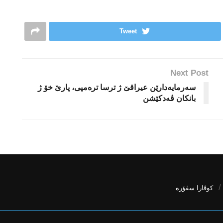
Tweet
Next Post
سه‌رمایه‌دارێن عیراقێ ژ ترسا تره‌مپی، پارێ خۆ ژ
بانكان ڤه‌دكێشن
كوڤارا سڤۆره‌