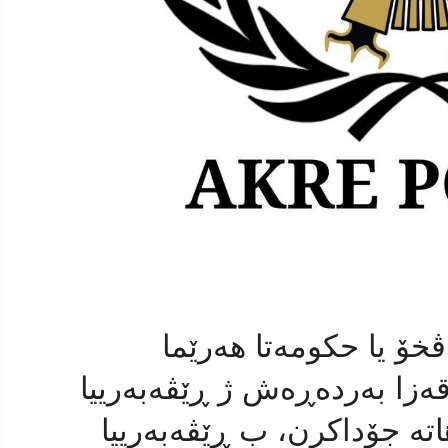
ڤخۆ یا حکومەتا هەرێما
ەزا بەردەڕەش ژ ڕێڤەبەرییا
اتە جۆداکرن، ب ڕێڤەبەرییا