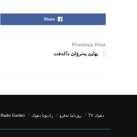
Share
Previous Post
بهایێ پەترۆلێ داكەفت
دھوك TV
روژناما ئەڤرۆ
رادیۆیا دهۆك
Radio Garden