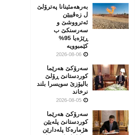
بەرهەمئینانا په‌ترۆلێ
ل زه‌ڤییێن
ئەترووشێ و
سەرسنكێ ب
ڕێژەیا 95%
كێمبوویە
2026-08-06
سەرۆکێ هەرێما
کوردستانێ ڕۆلێ
بالیۆزێ سویسرا بلند
نرخاند
2026-08-05
سەرۆکێ هەرێما
کوردستانێ پلەیێن
هژمارەكا پلەدارێن