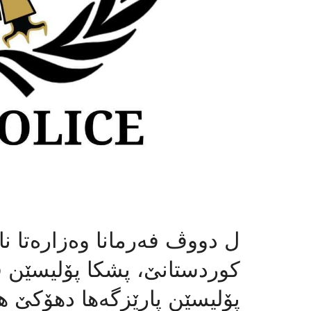
ل دووڤ فەرمانا وەزارەتا نا
کوردستانێ، پشكا پۆلیسێن ق
پۆلیسێن پارێزگەها دهۆكێ ه