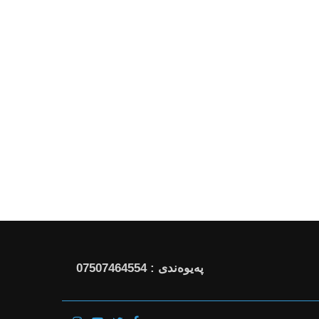
پەیوەندی : 07507464554