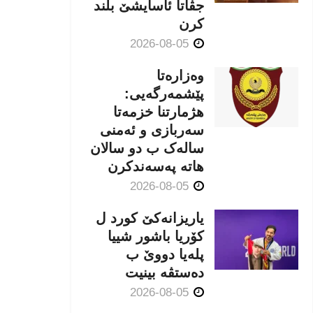
جڤاتا ئاسایشێ بلند
كرن
2026-08-05
وەزارەتا
پێشمەرگەیی:
هژمارتنا خزمەتا
سەربازی و ئەمنی
سالەک ب دو سالان
هاتە پەسەندكرن
2026-08-05
یاریزانەكێ کورد ل
کۆریا باشور شییا
پلەیا دووێ ب
دەستڤە بینیت
2026-08-05