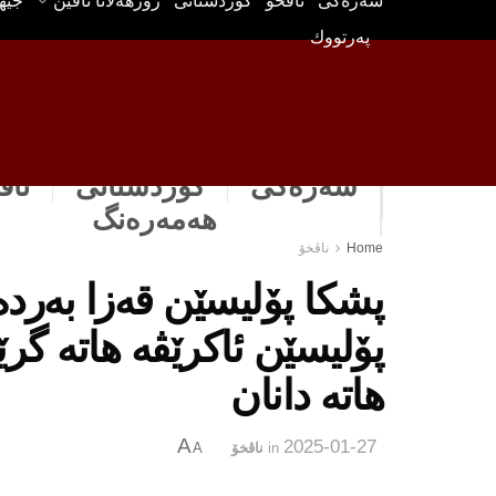
سه‌ره‌كی
ناڤخۆ
كوردستانى
رۆژهه‌لاتا ناڤین
جیه
په‌رتووك
سەرەکی
كوردستانى
ناڤ
هه‌مه‌ره‌نگ
Home
ناڤخۆ
پشكا پۆلیسێن قه‌زا به‌رده
پۆلیسێن ئاكرێڤه‌ هاته‌ گرێ
هاته‌ دانان
A
2025-01-27
in
ناڤخۆ
A