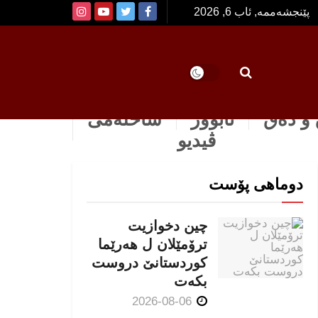
پێنجشەممە, ئاب 6, 2026
و دەق
ئابوور
ساخله‌می
ڤیدیو
دوماهی پۆست
چین دخوازیت
ترۆمێلان ل هەرێما
كوردستانێ دروست
بكەت
2026-08-06