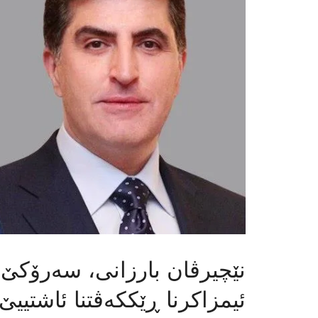
نێچیرڤان بارزانی، سه‌رۆكێ ه
ئیمزاکرنا ڕێککەڤتنا ئاشتییێ 