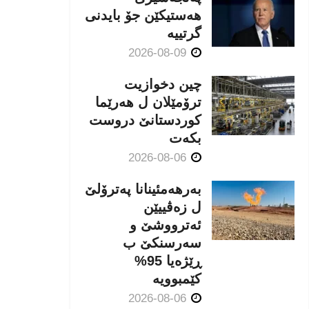
هەستیكێن جۆ بایدنی
گرتییە
2026-08-09
چین دخوازیت
ترۆمێلان ل هەرێما
كوردستانێ دروست
بكەت
2026-08-06
بەرهەمئینانا په‌ترۆلێ
ل زه‌ڤییێن
ئەترووشێ و
سەرسنكێ ب
ڕێژەیا 95%
كێمبوویە
2026-08-06