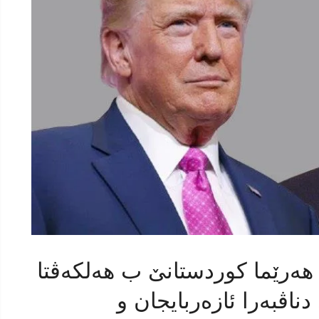
ه‌رێما كوردستانێ ب هه‌لكه‌ڤتا
دناڤبەرا ئازەربایجان و