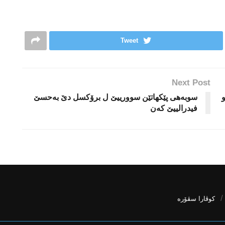
Tweet
Next Post
سوبەهی پێکهاتێن سوورییێ ل برۆکسل دێ بەحسێ
فیدرالییێ کەن
كوڤارا سڤۆره‌