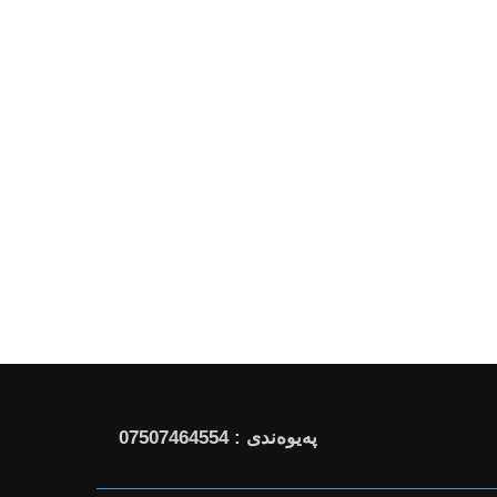
پەیوەندی : 07507464554