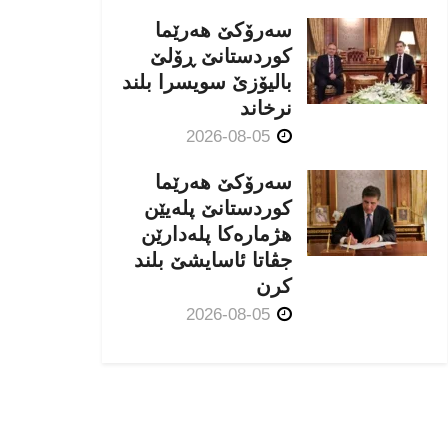
سەرۆکێ هەرێما
کوردستانێ ڕۆلێ
بالیۆزێ سویسرا بلند
نرخاند
2026-08-05
سەرۆکێ هەرێما
کوردستانێ پلەیێن
هژمارەكا پلەدارێن
جڤاتا ئاسایشێ بلند
كرن
2026-08-05