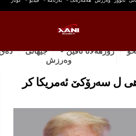
انی
ئابوور
وه‌رزش
هه‌مه‌ره‌نگ
بەرنامە
ڤیدیۆ
گۆتار
خۆ
رۆژهه‌لاتا ناڤین
جیهانی
دەق 
وه‌رزش
اهی ل سەرۆکێ ئەمریکا كر