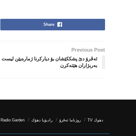
Share
Previous Post
ئه‌ڤرۆ دێ پشككێشان بۆ دیاركرنا ژمارەیێن لیست و
به‌ربژاران هێته‌كرن
دھوك TV
روژناما ئەڤرۆ
رادیۆیا دهۆك
Radio Garden