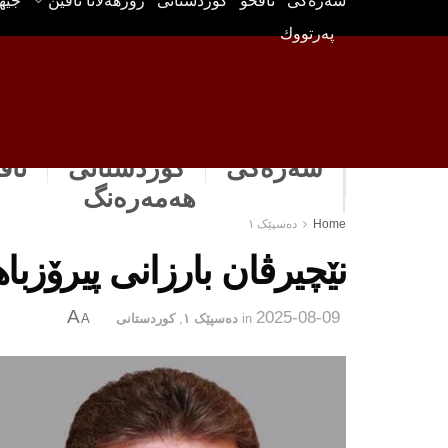
سه‌ره‌كی
ناڤخۆ
كوردستانى
رۆژهه‌لاتا ناڤین
جیه
په‌رتووك
سەرەکی
كوردستانى
ناڤ
هه‌مه‌ره‌نگ
Home
دەسپێک ١
نێچیرڤان بارزانی پیرۆزب
A
2025-08-09
in
دەسپێک ١
,
كوردستانى
A