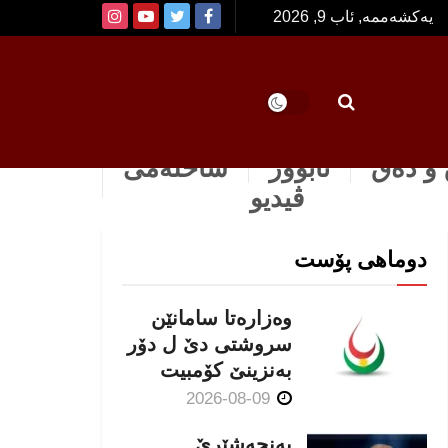
یەکشەممە, ئاب 9, 2026
و دەق
ئابوور
ساخله‌می
ڤیدیو
دوماهی پۆست
وەزارەتا سامانێن
سروشتی دێ ل دۆر
بەنزینێ كۆمبیت
2026-08-09
پەنجەشێرێ