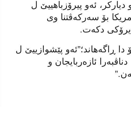
و دیاركر، ئه‌و پیرۆزباهییێ ل
ریکا بۆ سەرکەڤتنا وی
 دیرۆکی دكه‌ت.
 دا ڕاگه‌هاند؛”ئه‌و پێشوازییێ ل
دناڤبەرا ئازەربایجان و
ن.”