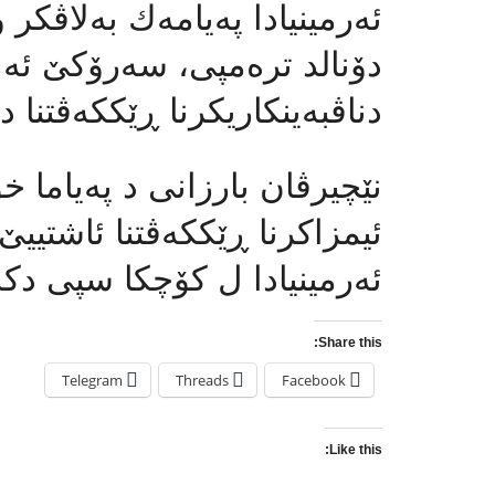
ئەرمینیادا په‌یامه‌ك به‌لاڤكر 
دۆنالد تره‌مپی، سەرۆکێ ئەم
دناڤبه‌ینکاریکرنا ڕێككه‌ڤتنا
نێچیرڤان بارزانی د په‌یاما خۆ
ئیمزاکرنا ڕێککەڤتنا ئاشتییێ 
ئەرمینیادا ل کۆچکا سپی دکە
Share this:
Telegram
Threads
Facebook
Like this: