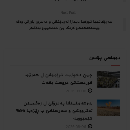
Next Post
سەرۆکاتییا تورکیا دیدارا ئەردۆغانی و مەسرور بارزانی وەک
وێستگەهەكێ گرنگ یێ حەفتییێ بەلاڤکر
دوماهی پۆست
چین دخوازیت ترۆمێلان ل هەرێما
كوردستانێ دروست بكەت
2026-08-06
بەرهەمئینانا په‌ترۆلێ ل زه‌ڤییێن
ئەترووشێ و سەرسنكێ ب ڕێژەیا 95%
كێمبوویە
2026-08-06