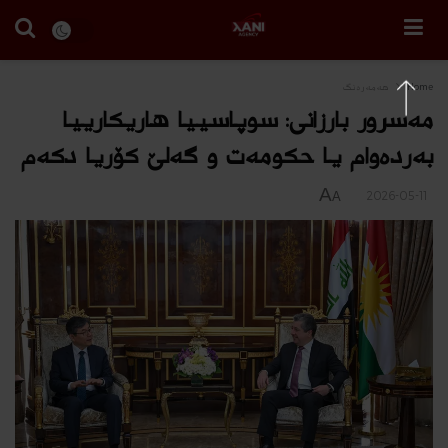
Home
هه‌مه‌ره‌نگ
مەسرور بارزانی: سوپاسییا هاریکارییا
به‌رده‌وام یا حکومەت و گەلێ کۆریا دكه‌م
A
2026-05-11
A