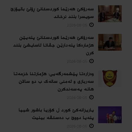
سەرۆکێ هەرێما کوردستانێ ڕۆلێ بالیۆزێ
سویسرا بلند نرخاند
2026-08-05
سەرۆکێ هەرێما کوردستانێ پلەیێن
هژمارەكا پلەدارێن جڤاتا ئاسایشێ بلند
كرن
2026-08-05
وەزارەتا پێشمەرگەیی: هژمارتنا خزمەتا
سەربازی و ئەمنی سالەک ب دو سالان
هاتە پەسەندكرن
2026-08-05
یاریزانەكێ کورد ل کۆریا باشور شییا
پلەیا دووێ ب دەستڤە بینیت
2026-08-05