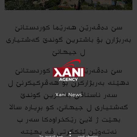
سێ دەڤەرێن هەرێما کوردستانێ
بەربژارن بۆ باشترین گوندێ گەشتیاری
ل جیهانێ
سێ دەڤەرێن باشورێ کوردستانێ
دهێنە بەربژارکرن بۆ هەڤڕکیکرنێ ل
سەر ناسناڤێ باشترین گوندێ
Xani News
گەشتیاری ل جیهانێ، کو بڕیارە سالا
بهێت ژ لایێ رێکخراوەکا سەر ب
نەتەوێن ئێکگرتی ڤە بهێتە
To install tap
and choose