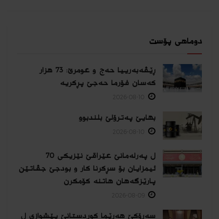
دوماهی پۆست
ڕێڤه‌به‌رییا حه‌ج و عومرێ: 73 هزار
كه‌سان فۆرما حەجێ پڕکریه‌
2026-08-10
بهایێ په‌ترۆلێ بلندبوو
2026-08-10
ل پەرلەمانێ عێراقێ نێزیکی 70
ئیمزایان بۆ سڕکرنا کار و بودجێ جڤاتێن
پارێزگەهان هاتنە کۆمکرن
2026-08-09
سەرۆکێ هەرێما کوردستانێ پێشوازی ل