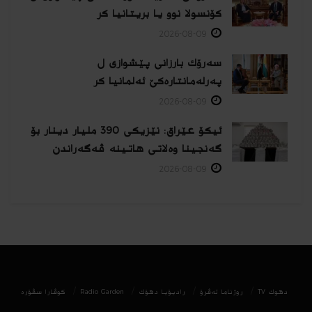
کۆنسولا نوو یا بریتانیا کر
2026-08-09
سەرۆك بارزانی پێشوازی ل
پەرلەمانتارەكێ ئەلمانیا كر
2026-08-09
ئیکۆ عێراق: نێزیکی 390 ملیار دینار بۆ
گەنجینا وەلاتی هاتینە ڤەگەراندن
2026-08-09
دھوك TV
روژناما ئەڤرۆ
رادیۆیا دهۆك
Radio Garden
كوڤارا سڤۆره‌