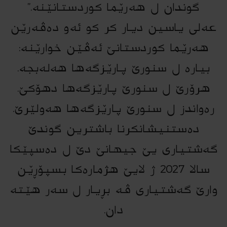
گوندان ل هەرێما کوردستانێنە.”
عەلی یاسین دیار کر کو ئەو دەڤەرێن
هەرێما کوردستانێ ئەڤێن خوارێنە:
بیارە ل سنورێ پارێزگەها هەلەبجە.
هرۆرێ ل سنورێ پارێزگەها دهۆکێ.
رەواندز ل سنورێ پارێزگەها هەولێرێ.
دەستنیشانکرنا باشترین گوندێ
گەشتیاری یێ جیهانێ دێ ل دەسپێکا
سالا 2027 ژ لایێ هژمارەکا بسپۆڕێن
وارێ گەشتیاری ڤە بڕیار ل سەر هێتە
دان.