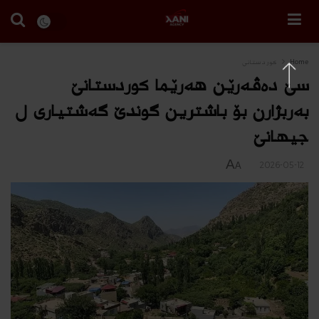
Home
كوردستانى
سێ دەڤەرێن هەرێما کوردستانێ
بەربژارن بۆ باشترین گوندێ گەشتیاری ل
جیهانێ
A
2026-05-12
A