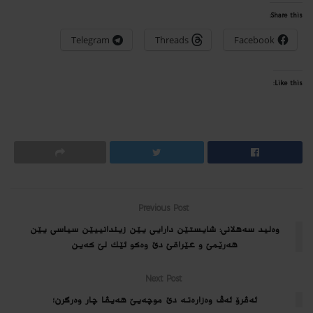
Share this:
Telegram
Threads
Facebook
Like this:
Previous Post
وەلید سەهلانی: شایستێن دارایی یێن زیندانییێن سیاسی یێن
هەرێمێ و عێراقێ دێ وەكو ئێك لێ كەین
Next Post
ئەڤرۆ ئه‌ڤ وه‌زاره‌ته‌ دێ موچەیێ هه‌یڤا چار وەرگرن؛